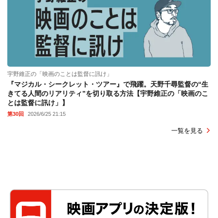
宇野維正の「映画のことは監督に訊け」
『マジカル・シークレット・ツアー』で飛躍。天野千尋監督の“生
きてる人間のリアリティ”を切り取る方法【宇野維正の「映画のこ
とは監督に訊け」】
第30回
2026/6/25 21:15
一覧を見る