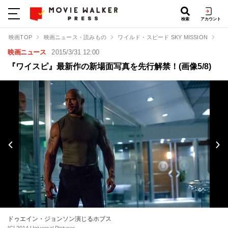
検索
アカウント
映画TOP
映画ニュース・読みもの
ワイルド・スピード SKY MISSION
『
映画ニュース
2015/3/31 12:00
『ワイスピ』最新作の新場面写真を先行解禁！(画像5/8)
ドゥエイン・ジョンソン演じるホブス