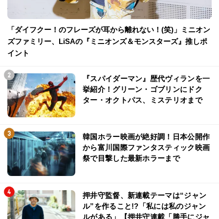
「ダイフクー！のフレーズが耳から離れない！(笑)」ミニオン
ズファミリー、LiSAの『ミニオンズ＆モンスターズ』推しポ
イント
『スパイダーマン』歴代ヴィランを一
挙紹介！グリーン・ゴブリンにドク
ター・オクトパス、ミステリオまで
韓国ホラー映画が絶好調！日本公開作
から富川国際ファンタスティック映画
祭で目撃した最新ホラーまで
押井守監督、新連載テーマは“ジャン
ル”を作ること!?「私には私のジャン
ルがある」【押井守連載「勝手にジャ