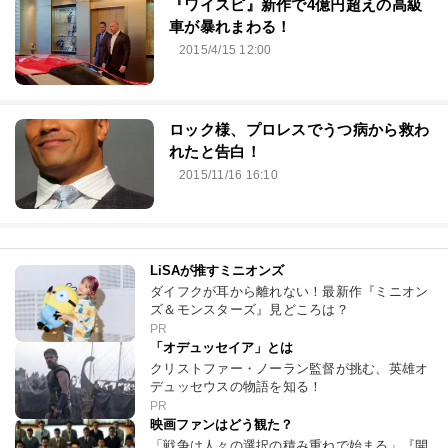
『ワイスピ』新作で4億円超えの高級
車が暴れまわる！
2015/4/15 12:00
ロック様、プロレスでうつ病から救わ
れたと告白！
2015/11/16 16:10
LiSAが推すミニオンズ
ダイフクが耳から離れない！最新作『ミニオン
ズ＆モンスターズ』見どころは？
PR
「オデュッセイア」とは
クリストファー・ノーラン監督が挑む、英雄オ
デュッセウスの物語を知る！
PR
映画ファンはどう観た？
「戦争は人々の選択の積み重ねで始まる」『開