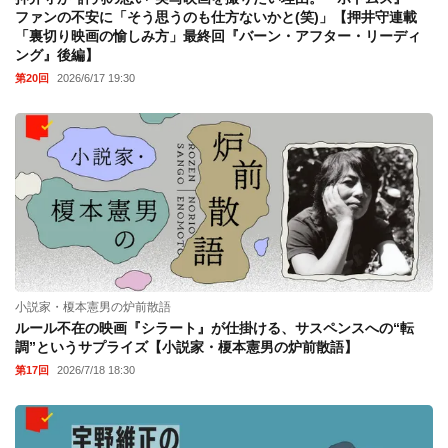
ファンの不安に「そう思うのも仕方ないかと(笑)」【押井守連載
「裏切り映画の愉しみ方」最終回『バーン・アフター・リーディ
ング』後編】
第20回
2026/6/17 19:30
小説家・榎本憲男の炉前散語
ルール不在の映画『シラート』が仕掛ける、サスペンスへの“転
調”というサプライズ【小説家・榎本憲男の炉前散語】
第17回
2026/7/18 18:30