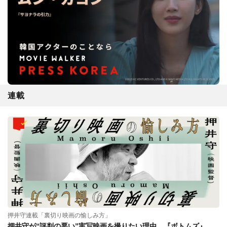
連載
押井守連載「裏切り映画の愉しみ方」
押井守が“評判の悪い”実写映画を撮りたい理由。『ボトムズ』