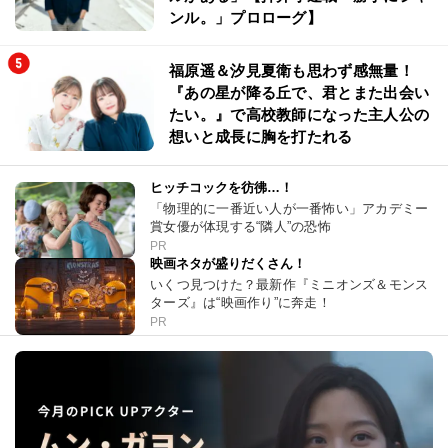
ンル。」プロローグ】
福原遥＆汐見夏衛も思わず感無量！
『あの星が降る丘で、君とまた出会い
たい。』で高校教師になった主人公の
想いと成長に胸を打たれる
ヒッチコックを彷彿…！
「物理的に一番近い人が一番怖い」アカデミー
賞女優が体現する“隣人”の恐怖
PR
映画ネタが盛りだくさん！
いくつ見つけた？最新作『ミニオンズ＆モンス
ターズ』は“映画作り”に奔走！
PR