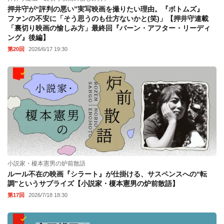
押井守が“評判の悪い”実写映画を撮りたい理由。『ボトムズ』
ファンの不安に「そう思うのも仕方ないかと(笑)」【押井守連載
「裏切り映画の愉しみ方」最終回『バーン・アフター・リーディ
ング』後編】
第20回
2026/6/17 19:30
小説家・榎本憲男の炉前散語
ルール不在の映画『シラート』が仕掛ける、サスペンスへの“転
調”というサプライズ【小説家・榎本憲男の炉前散語】
第17回
2026/7/18 18:30