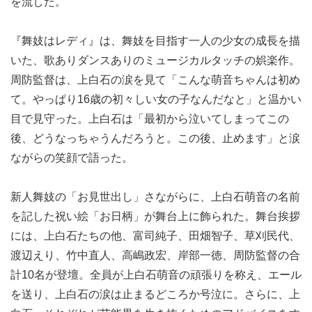
を流した。
『舞妓はレディ』は、舞妓を目指す一人の少女の成長を描
いた、歌ありダンスありのミュージカルタッチの娯楽作。
周防監督は、上白石の涙を見て「こんな萌音ちゃんは初め
て。やっぱり16歳の初々しい女の子なんだなと」と温かい
目で見守った。上白石は「最初から泣いてしまってこの
後、どうなっちゃうんだろうと。この後、止めます」と涙
ながらの笑顔で語った。
新人舞妓の「お見世出し」さながらに、上白石萌音の名前
を記した祝い絵「お日柄」が舞台上に飾られた。舞台挨拶
には、上白石たちの他、富司純子、田畑智子、草刈民代、
渡辺えり、竹中直人、高嶋政宏、岸部一徳、周防監督の合
計10名が登壇。全員が上白石萌音の頑張りを称え、エール
を送り、上白石の涙は止まるどころか号泣に。さらに、上