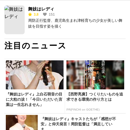
舞妓はレディ
3.8
151
周防正行監督、鹿児島生まれ津軽育ちの少女が美しい舞
妓を目指す姿を描く
注目のニュース
『舞妓はレディ』上白石萌音の目
【西野亮廣】つくりたいものを追
に大粒の涙！「今日いただいた言
求できる環境の作り方とは
葉は一生忘れません」
PR(FINCHI on GOETHE)
『舞妓はレディ』キャストたちが「感想が不
安」と仰天発言！周防監督は「満足してい
ま...