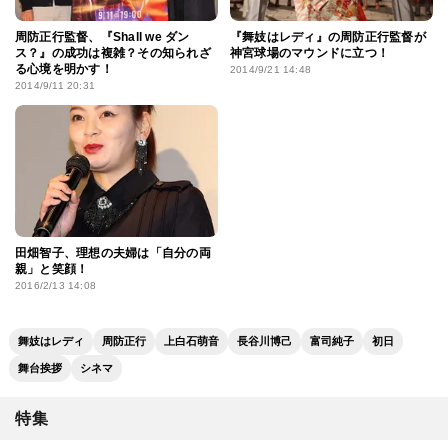
周防正行監督、『Shall we ダン
『舞妓はレディ』の周防正行監督が
ス？』の成功は複雑？その知られざ
神宮球場のマウンドに立つ！
る心境を明かす！
2014/9/21 14:48
2014/9/11 20:31
田畑智子、理想の夫婦は「自分の両
親」と笑顔！
2016/2/13 14:08
舞妓はレディ
周防正行
上白石萌音
長谷川博己
富司純子
初日
舞台挨拶
シネマ
特集