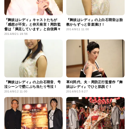
『舞妓はレディ』キャストたちが
『舞妓はレディ』の上白石萌音は胎
「感想が不安」と仰天発言！周防監
教からずっと音楽漬け！
督は「満足しています」と自信満々
2014/9/11 11:00
2014/8/21 19:56
『舞妓はレディ』の上白石萌音、号
草刈民代、夫・周防正行監督作『舞
泣シーンで壁にぶち当たり号泣！
妓はレディ』でひと肌脱ぐ！
2014/9/12 11:00
2014/9/15 8:27