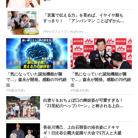
「言葉で伝える力」を育めば、イヤイヤ期も
すっきり！ 「アンパンマン ことばずかん...
PR(セガフェイブ｜HugKum)
「気になっていた認知機能が菌
「気になっていた認知機能が菌
で…」森永が開発。感動の70代続
で…」森永が開発。感動の70代続
出
出
PR(森永乳業)
PR(森永乳業)
白塗り＆おちょぼ口の舞妓姿が可愛すぎる！
「21世紀のヘップバーン」と称される上白...
長谷川博己、上白石萌音の浴衣姿にドキマ
ギ！日比谷公園大盆踊り大会で1万人と大盛