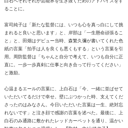
白石へそれぞれが芸能界を生き抜くためのアドバイスをす
ることに。
富司純子は「新たな監督には、いつも心を真っ白にして挑
まれると良いと思います」と、岸部は「一生懸命頑張るこ
と」と、田畑はデビュー当時、森繁久彌が書いてくれた色
紙の言葉「拍手は人を良くも悪くもする」という言葉を引
用。周防監督は「ちゃんと自分で考えて、いつも自分に正
直に。一歩一歩真剣に仕事と向き合って行ってください」
と激励。
心温まるエールの言葉に、上白石は「今、一緒に並ばせて
いただいてるだけで幸せ。壁にぶつかった時、支えてくだ
さったのはみなさん。今日いただいた言葉は一生、絶対忘
れないです」と泣き顔で感謝の言葉を述べた。最後に、上
白石のみ通路に敷かれたレッドカーペットを通り、温かい