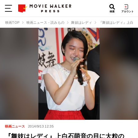
検索
アカウント
映画TOP
映画ニュース・読みもの
舞妓はレディ
『舞妓はレディ』上白石
映画ニュース
2014/9/13 12:35
『舞妓はレディ』上白石萌音の目に大粒の