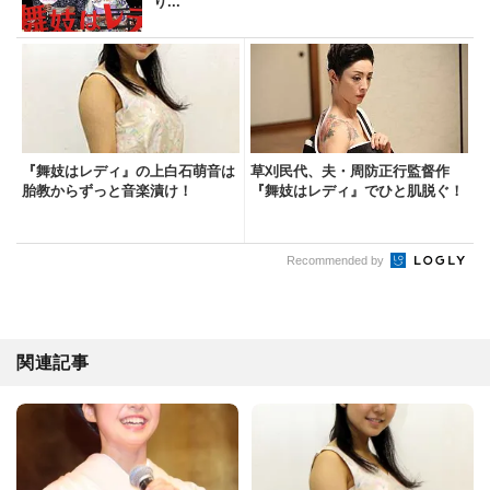
り...
『舞妓はレディ』の上白石萌音は
草刈民代、夫・周防正行監督作
胎教からずっと音楽漬け！
『舞妓はレディ』でひと肌脱ぐ！
Recommended by
関連記事