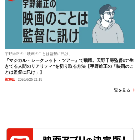
宇野維正の「映画のことは監督に訊け」
『マジカル・シークレット・ツアー』で飛躍。天野千尋監督の“生
きてる人間のリアリティ”を切り取る方法【宇野維正の「映画のこ
とは監督に訊け」】
第30回
2026/6/25 21:15
一覧を見る