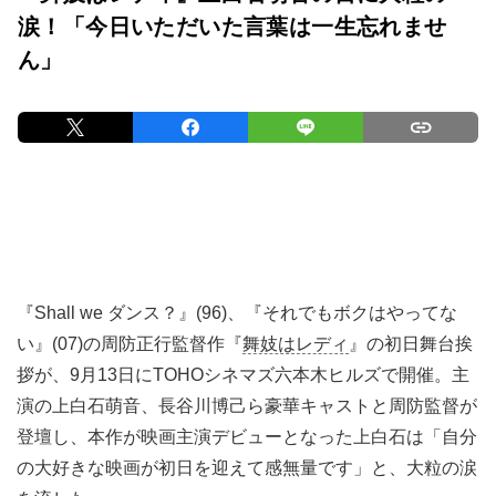
涙！「今日いただいた言葉は一生忘れませ
ん」
『Shall we ダンス？』(96)、『それでもボクはやってな
い』(07)の周防正行監督作『
舞妓はレディ
』の初日舞台挨
拶が、9月13日にTOHOシネマズ六本木ヒルズで開催。主
演の上白石萌音、長谷川博己ら豪華キャストと周防監督が
登壇し、本作が映画主演デビューとなった上白石は「自分
の大好きな映画が初日を迎えて感無量です」と、大粒の涙