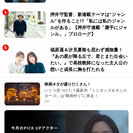
押井守監督、新連載テーマは“ジャン
ル”を作ること!?「私には私のジャン
ルがある」【押井守連載「勝手にジャ
ンル。」プロローグ】
福原遥＆汐見夏衛も思わず感無量！
『あの星が降る丘で、君とまた出会い
たい。』で高校教師になった主人公の
想いと成長に胸を打たれる
映画ネタが盛りだくさん！
いくつ見つけた？最新作『ミニオンズ＆モンス
ターズ』は“映画作り”に奔走！
PR