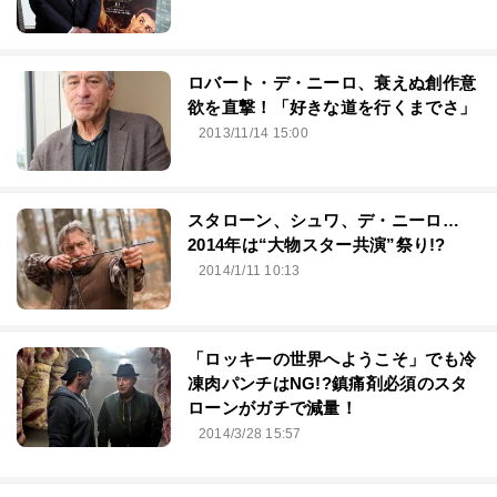
ロバート・デ・ニーロ、衰えぬ創作意
欲を直撃！「好きな道を行くまでさ」
2013/11/14 15:00
スタローン、シュワ、デ・ニーロ…
2014年は“大物スター共演”祭り!?
2014/1/11 10:13
「ロッキーの世界へようこそ」でも冷
凍肉パンチはNG!?鎮痛剤必須のスタ
ローンがガチで減量！
2014/3/28 15:57