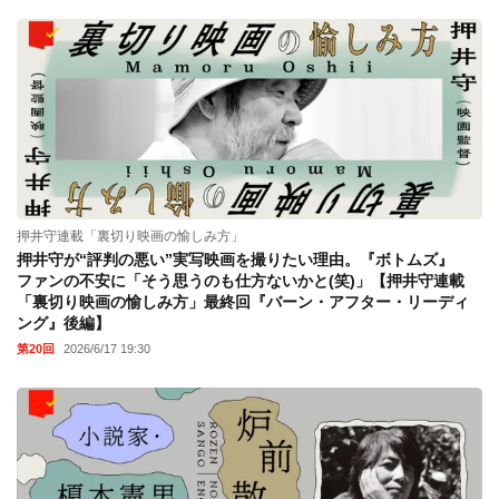
押井守連載「裏切り映画の愉しみ方」
押井守が“評判の悪い”実写映画を撮りたい理由。『ボトムズ』
ファンの不安に「そう思うのも仕方ないかと(笑)」【押井守連載
「裏切り映画の愉しみ方」最終回『バーン・アフター・リーディ
ング』後編】
第20回
2026/6/17 19:30