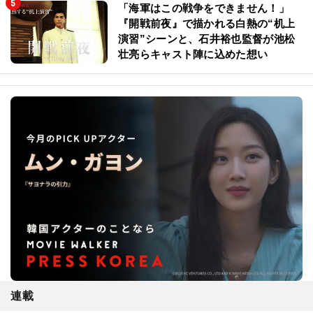
「海軍はこの戦争をできません！」
『開戦前夜』で描かれる白熱の“机上
演習”シーンと、石井裕也監督が池松
壮亮らキャスト陣に込めた想い
連載