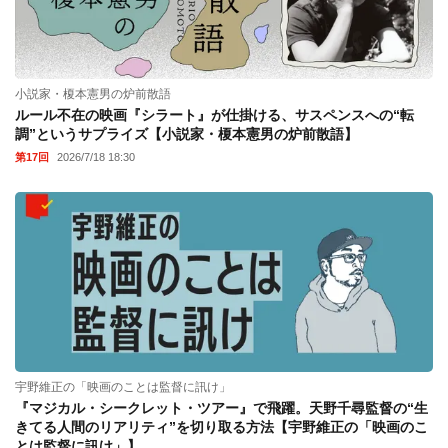
小説家・榎本憲男の炉前散語
ルール不在の映画『シラート』が仕掛ける、サスペンスへの“転
調”というサプライズ【小説家・榎本憲男の炉前散語】
第17回
2026/7/18 18:30
宇野維正の「映画のことは監督に訊け」
『マジカル・シークレット・ツアー』で飛躍。天野千尋監督の“生
きてる人間のリアリティ”を切り取る方法【宇野維正の「映画のこ
とは監督に訊け」】