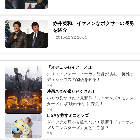
赤井英和、イケメンなボクサーの長男
を紹介
2015/12/22 20:05
「オデュッセイア」とは
クリストファー・ノーラン監督が挑む、英雄オ
デュッセウスの物語を知る！
PR
映画ネタが盛りだくさん！
いくつ見つけた？最新作『ミニオンズ＆モンス
ターズ』は“映画作り”に奔走！
PR
LiSAが推すミニオンズ
ダイフクが耳から離れない！最新作『ミニオン
ズ＆モンスターズ』見どころは？
PR