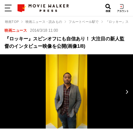
検索
アカウント
映画TOP
映画ニュース・読みもの
フルートベール駅で
『ロッキー』スピ
映画ニュース
2014/3/18 11:00
『ロッキー』スピンオフにも自信あり！ 大注目の新人監
督のインタビュー映像を公開(画像1/8)