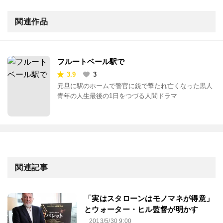
関連作品
フルートベール駅で
3.9
3
元旦に駅のホームで警官に銃で撃たれ亡くなった黒人
青年の人生最後の1日をつづる人間ドラマ
関連記事
「実はスタローンはモノマネが得意」
とウォーター・ヒル監督が明かす
2013/5/30 9:00