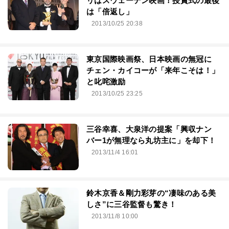
リはスウェーデン映画！授賞式の最後
は「倍返し」
2013/10/25 20:38
東京国際映画祭、日本映画の無冠に
チェン・カイコーが「来年こそは！」
と叱咤激励
2013/10/25 23:25
三谷幸喜、大泉洋の提案「興収ナン
バー1が無理なら丸坊主に」を却下！
2013/11/4 16:01
鈴木京香＆剛力彩芽の“凄味のある美
しさ”に三谷監督も驚き！
2013/11/8 10:00