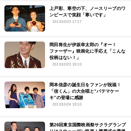
上戸彩、寒空の下、ノースリーブのワ
ンピースで笑顔「寒いです」
2013/10/23 17:27
岡田将生が伊坂幸太郎の『オー！
ファーザー』映画化に手応え「こんな
役柄はない！」
2013/10/23 19:10
岡本信彦の誕生日をファンが祝福！
「信くん」の大合唱と“パテマケー
キ”の登場に感謝
2013/10/24 19:10
第26回東京国際映画祭サクラグランプ