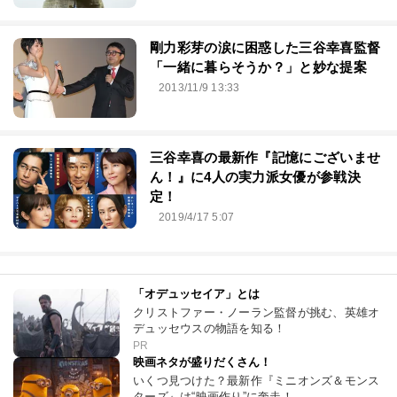
剛力彩芽の涙に困惑した三谷幸喜監督
「一緒に暮らそうか？」と妙な提案
2013/11/9 13:33
三谷幸喜の最新作『記憶にございませ
ん！』に4人の実力派女優が参戦決
定！
2019/4/17 5:07
「オデュッセイア」とは
クリストファー・ノーラン監督が挑む、英雄オ
デュッセウスの物語を知る！
PR
映画ネタが盛りだくさん！
いくつ見つけた？最新作『ミニオンズ＆モンス
ターズ』は“映画作り”に奔走！