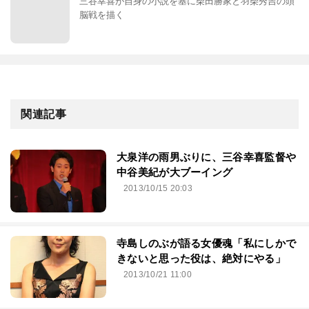
三谷幸喜が自身の小説を基に柴田勝家と羽柴秀吉の頭
脳戦を描く
関連記事
大泉洋の雨男ぶりに、三谷幸喜監督や
中谷美紀が大ブーイング
2013/10/15 20:03
寺島しのぶが語る女優魂「私にしかで
きないと思った役は、絶対にやる」
2013/10/21 11:00