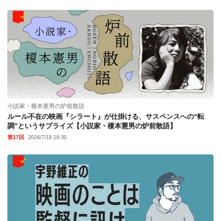
小説家・榎本憲男の炉前散語
ルール不在の映画『シラート』が仕掛ける、サスペンスへの“転
調”というサプライズ【小説家・榎本憲男の炉前散語】
第17回
2026/7/18 18:30