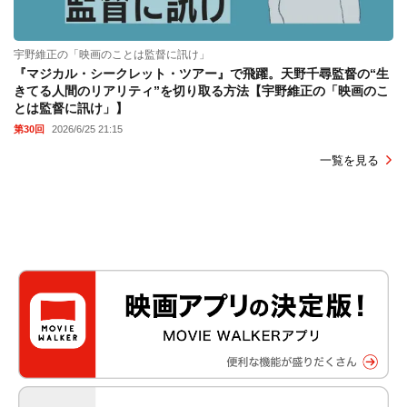
宇野維正の「映画のことは監督に訊け」
『マジカル・シークレット・ツアー』で飛躍。天野千尋監督の“生
きてる人間のリアリティ”を切り取る方法【宇野維正の「映画のこ
とは監督に訊け」】
第30回
2026/6/25 21:15
一覧を見る