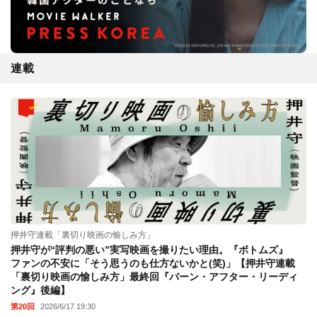
連載
押井守連載「裏切り映画の愉しみ方」
押井守が“評判の悪い”実写映画を撮りたい理由。『ボトムズ』
ファンの不安に「そう思うのも仕方ないかと(笑)」【押井守連載
「裏切り映画の愉しみ方」最終回『バーン・アフター・リーディ
ング』後編】
第20回
2026/6/17 19:30