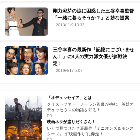
剛力彩芽の涙に困惑した三谷幸喜監督
「一緒に暮らそうか？」と妙な提案
2013/11/9 13:33
三谷幸喜の最新作『記憶にございませ
ん！』に4人の実力派女優が参戦決
定！
2019/4/17 5:07
「オデュッセイア」とは
クリストファー・ノーラン監督が挑む、英雄オ
デュッセウスの物語を知る！
PR
映画ネタが盛りだくさん！
いくつ見つけた？最新作『ミニオンズ＆モンス
ターズ』は“映画作り”に奔走！