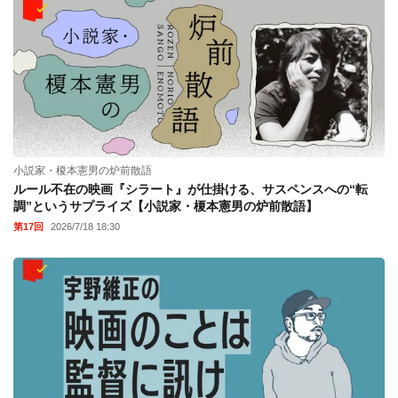
小説家・榎本憲男の炉前散語
ルール不在の映画『シラート』が仕掛ける、サスペンスへの“転
調”というサプライズ【小説家・榎本憲男の炉前散語】
第17回
2026/7/18 18:30