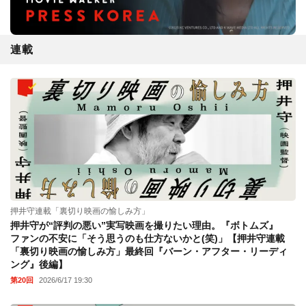
連載
押井守連載「裏切り映画の愉しみ方」
押井守が“評判の悪い”実写映画を撮りたい理由。『ボトムズ』
ファンの不安に「そう思うのも仕方ないかと(笑)」【押井守連載
「裏切り映画の愉しみ方」最終回『バーン・アフター・リーディ
ング』後編】
第20回
2026/6/17 19:30