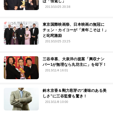
は「倍返し」
2013/10/25 20:38
東京国際映画祭、日本映画の無冠に
チェン・カイコーが「来年こそは！」
と叱咤激励
2013/10/25 23:25
三谷幸喜、大泉洋の提案「興収ナン
バー1が無理なら丸坊主に」を却下！
2013/11/4 16:01
鈴木京香＆剛力彩芽の“凄味のある美
しさ”に三谷監督も驚き！
2013/11/8 10:00