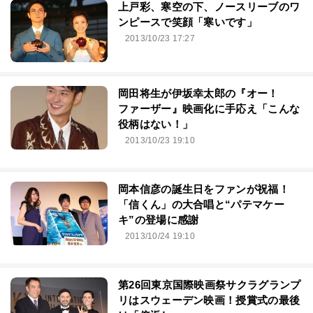
上戸彩、寒空の下、ノースリーブのワ
ンピースで笑顔「寒いです」
2013/10/23 17:27
岡田将生が伊坂幸太郎の『オー！
ファーザー』映画化に手応え「こんな
役柄はない！」
2013/10/23 19:10
岡本信彦の誕生日をファンが祝福！
「信くん」の大合唱と“パテマケー
キ”の登場に感謝
2013/10/24 19:10
第26回東京国際映画祭サクラグランプ
リはスウェーデン映画！授賞式の最後