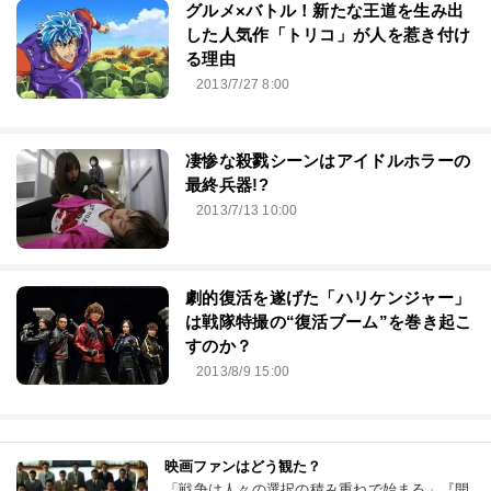
グルメ×バトル！新たな王道を生み出
した人気作「トリコ」が人を惹き付け
る理由
2013/7/27 8:00
凄惨な殺戮シーンはアイドルホラーの
最終兵器!?
2013/7/13 10:00
劇的復活を遂げた「ハリケンジャー」
は戦隊特撮の“復活ブーム”を巻き起こ
すのか？
2013/8/9 15:00
映画ファンはどう観た？
「戦争は人々の選択の積み重ねで始まる」『開