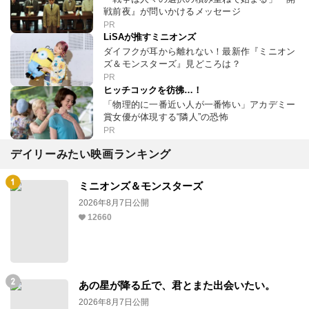
戦前夜』が問いかけるメッセージ
PR
LiSAが推すミニオンズ
ダイフクが耳から離れない！最新作『ミニオン
ズ＆モンスターズ』見どころは？
PR
ヒッチコックを彷彿…！
「物理的に一番近い人が一番怖い」アカデミー
賞女優が体現する“隣人”の恐怖
PR
デイリーみたい映画ランキング
ミニオンズ＆モンスターズ
2026年8月7日公開
12660
あの星が降る丘で、君とまた出会いたい。
2026年8月7日公開