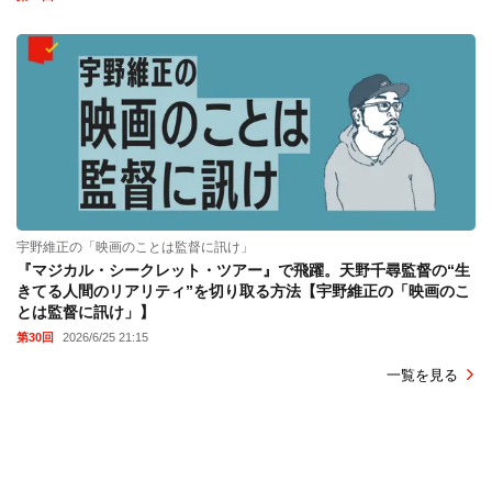
宇野維正の「映画のことは監督に訊け」
『マジカル・シークレット・ツアー』で飛躍。天野千尋監督の“生
きてる人間のリアリティ”を切り取る方法【宇野維正の「映画のこ
とは監督に訊け」】
第30回
2026/6/25 21:15
一覧を見る