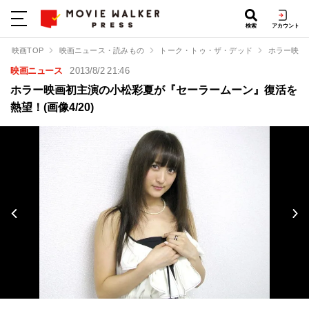
検索
アカウント
映画TOP
映画ニュース・読みもの
トーク・トゥ・ザ・デッド
ホラー映画
映画ニュース
2013/8/2 21:46
ホラー映画初主演の小松彩夏が『セーラームーン』復活を
熱望！(画像4/20)