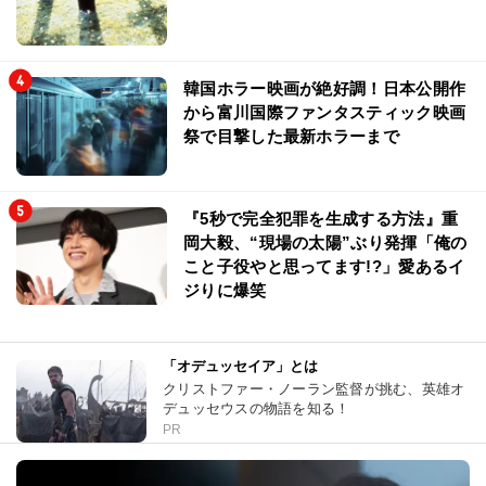
韓国ホラー映画が絶好調！日本公開作
から富川国際ファンタスティック映画
祭で目撃した最新ホラーまで
『5秒で完全犯罪を生成する方法』重
岡大毅、“現場の太陽”ぶり発揮「俺の
こと子役やと思ってます!?」愛あるイ
ジりに爆笑
「オデュッセイア」とは
クリストファー・ノーラン監督が挑む、英雄オ
デュッセウスの物語を知る！
PR