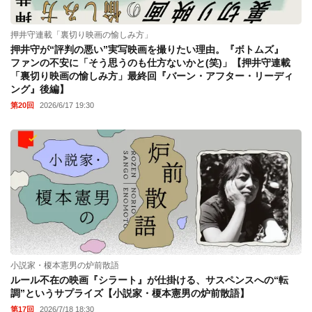
押井守連載「裏切り映画の愉しみ方」
押井守が“評判の悪い”実写映画を撮りたい理由。『ボトムズ』
ファンの不安に「そう思うのも仕方ないかと(笑)」【押井守連載
「裏切り映画の愉しみ方」最終回『バーン・アフター・リーディ
ング』後編】
第20回
2026/6/17 19:30
小説家・榎本憲男の炉前散語
ルール不在の映画『シラート』が仕掛ける、サスペンスへの“転
調”というサプライズ【小説家・榎本憲男の炉前散語】
第17回
2026/7/18 18:30