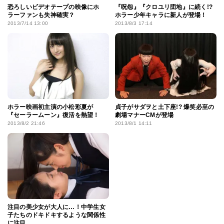
恐ろしいビデオテープの映像にホ
『呪怨』『クロユリ団地』に続く!?
ラーファンも失神確実？
ホラー少年キャラに新人が登場！
2013/7/14 13:00
2013/8/3 17:14
ホラー映画初主演の小松彩夏が
貞子がサダヲと土下座!? 爆笑必至の
『セーラームーン』復活を熱望！
劇場マナーCMが登場
2013/8/2 21:46
2013/8/1 14:11
注目の美少女が大人に…！中学生女
子たちのドキドキするような関係性
に注目