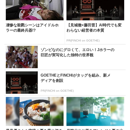
凄惨な殺戮シーンはアイドルホ
【見城徹×藤田晋】AI時代でも変
ラーの最終兵器!?
わらない経営者の本質
PR(FINCHI on GOETHE)
ゾンビなのにグロくて、エロい！Jホラーの
巨匠が実写化した独特の世界観
GOETHEとFINCHIがタッグを組み、新メ
ディアを創設
PR(FINCHI on GOETHE)