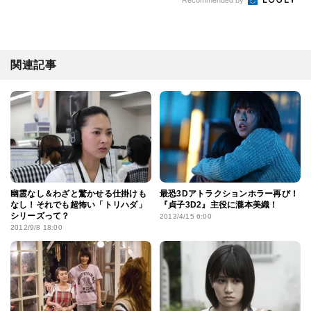
関連記事
幽霊なし＆わざと驚かせる仕掛けも
最恐3Dアトラクションホラー再び！
なし！それでも超怖い「トリハダ」
『貞子3D2』主役に瀧本美織！
シリーズって？
2013/4/15 6:00
2012/9/8 18:00