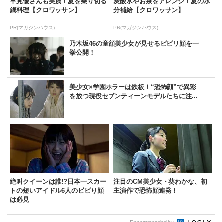
早見優さんも実践！夏を乗り切る
炭酸水やお茶をアレンジ！夏の水
鍋料理【クロワッサン】
分補給【クロワッサン】
PR(マガジンハウス)
PR(マガジンハウス)
乃木坂46の童顔美少女が見せるビビリ顔を一
挙公開！
美少女×学園ホラーは鉄板！“恐怖顔”で異彩
を放つ現役セブンティーンモデルたちに注...
絶叫クイーンは誰!?日本一スカー
注目のCM美少女・葵わかな、初
トの短いアイドル6人のビビり顔
主演作で恐怖顔連発！
は必見
Recommended by