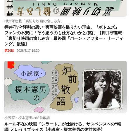
押井守連載「裏切り映画の愉しみ方」
押井守が“評判の悪い”実写映画を撮りたい理由。『ボトムズ』
ファンの不安に「そう思うのも仕方ないかと(笑)」【押井守連載
「裏切り映画の愉しみ方」最終回『バーン・アフター・リーディ
ング』後編】
第20回
2026/6/17 19:30
小説家・榎本憲男の炉前散語
ルール不在の映画『シラート』が仕掛ける、サスペンスへの“転
調”というサプライズ【小説家・榎本憲男の炉前散語】