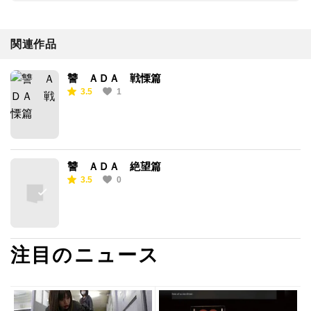
関連作品
讐 ＡＤＡ 戦慄篇
3.5
1
讐 ＡＤＡ 絶望篇
3.5
0
注目のニュース