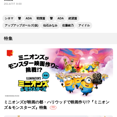
2014/7/7 9:00
シネマ
讐
ADA
戦慄篇
讐
ADA
絶望篇
アップアップガールズ(仮)
仙石みなみ
佐藤綾乃
アイドル
特集
ミニオンズが映画の都・ハリウッドで映画作り!?『ミニオン
ズ＆モンスターズ』特集
PR