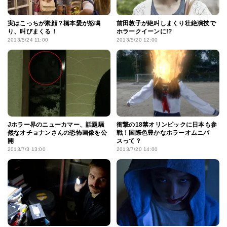
実はこっちが素顔？橋本愛が怒鳴
前田敦子が絶叫しまくり壮絶演技で
り、叫びまくる！
ホラークイーンに!?
2013/5/24 11:00
2013/5/20 12:00
Jホラー界のニューカマー、話題騒
衝撃の18禁オリンピックに日本も参
然なオチョナンさんの恐怖画像を公
戦！国際色豊かなホラーオムニバ
開
スって？
2013/7/3 13:00
2013/7/20 14:00