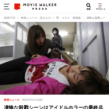
検索
アカウント
映画TOP
映画ニュース・読みもの
讐 ＡＤＡ 戦慄篇
凄惨な殺戮シーン
映画ニュース
2013/7/13 10:00
凄惨な殺戮シーンはアイドルホラーの最終兵