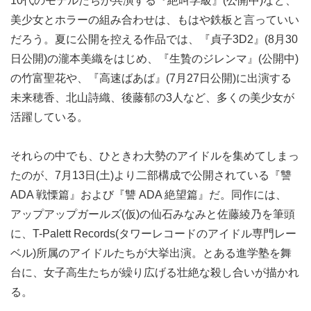
10代のモデルたちが共演する『絶叫学級』(公開中)など、
美少女とホラーの組み合わせは、もはや鉄板と言っていい
だろう。夏に公開を控える作品では、『貞子3D2』(8月30
日公開)の瀧本美織をはじめ、『生贄のジレンマ』(公開中)
の竹富聖花や、『高速ばあば』(7月27日公開)に出演する
未来穂香、北山詩織、後藤郁の3人など、多くの美少女が
活躍している。
それらの中でも、ひときわ大勢のアイドルを集めてしまっ
たのが、7月13日(土)より二部構成で公開されている『讐
ADA 戦慄篇』および『讐 ADA 絶望篇』だ。同作には、
アップアップガールズ(仮)の仙石みなみと佐藤綾乃を筆頭
に、T-Palett Records(タワーレコードのアイドル専門レー
ベル)所属のアイドルたちが大挙出演。とある進学塾を舞
台に、女子高生たちが繰り広げる壮絶な殺し合いが描かれ
る。