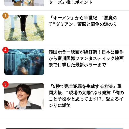
ターズ』推しポイント
『オーメン』から半世紀…“悪魔の
子”ダミアン、苦悩と闘争の道のり
韓国ホラー映画が絶好調！日本公開作
から富川国際ファンタスティック映画
祭で目撃した最新ホラーまで
『5秒で完全犯罪を生成する方法』重
岡大毅、“現場の太陽”ぶり発揮「俺の
こと子役やと思ってます!?」愛あるイ
ジりに爆笑