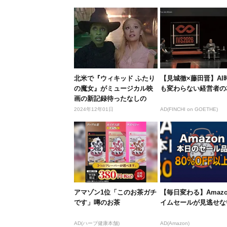
北米で『ウィキッド ふたり
【見城徹×藤田晋】AI
の魔女』がミュージカル映
も変わらない経営者の
画の新記録待ったなしの
オープニ...
2024年12年01日
AD(FINCHI on GOETHE)
アマゾン1位「このお茶ガチ
【毎日変わる】Amaz
です」噂のお茶
イムセールが見逃せな
AD(ハーブ健康本舗)
AD(Amazon)