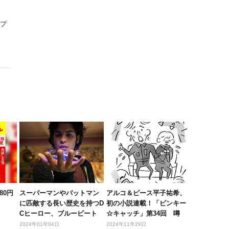
プ
80円
スーパーマンやバットマン
アルコ＆ピース平子祐希、
に匹敵する長い歴史を持つD
初の小説連載！「ピンキー
Cヒーロー、ブルービート
☆キャッチ」第34回 噂
ルって...
2024年01年04日
2024年11年29日