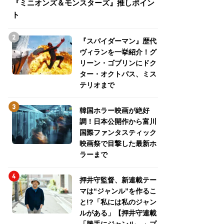
『ミニオンズ＆モンスターズ』推しポイン
トパス、ミステリ
ト
『スパイダーマン』歴代
ヴィランを一挙紹介！グ
リーン・ゴブリンにドク
ター・オクトパス、ミス
テリオまで
韓国ホラー映画が絶好
調！日本公開作から富川
国際ファンタスティック
映画祭で目撃した最新ホ
ラーまで
押井守監督、新連載テー
マは“ジャンル”を作るこ
と!?「私には私のジャン
ルがある」【押井守連載