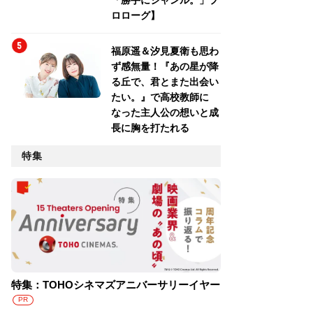
「勝手にジャンル。」プ
ロローグ】
福原遥＆汐見夏衛も思わ
ず感無量！『あの星が降
る丘で、君とまた出会い
たい。』で高校教師に
なった主人公の想いと成
長に胸を打たれる
特集
特集：TOHOシネマズアニバーサリーイヤー
PR