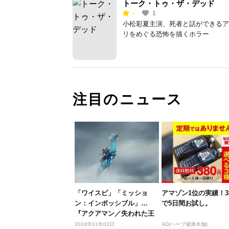
トーク・トゥ・ザ・デッド
-
1
小松彩夏主演、死者と話ができるア
リをめぐる恐怖を描くホラー
注目のニュース
「ワイスピ」「ミッショ
アマゾン1位の実績！3
ン：インポッシブル」…
で5日間お試し。
『アクアマン／失われた王
国』と一緒に...
2024年01年03日
AD(ハーブ健康本舗)