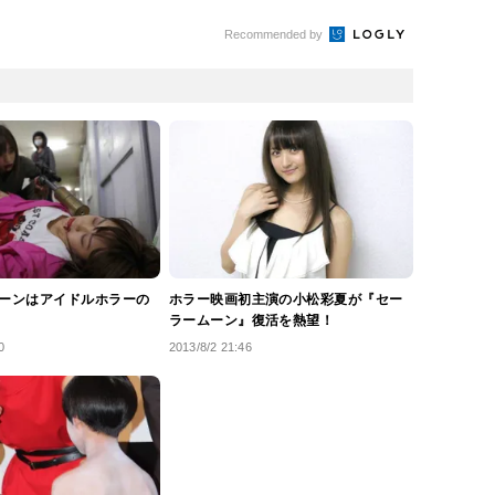
Recommended by
ーンはアイドルホラーの
ホラー映画初主演の小松彩夏が『セー
ラームーン』復活を熱望！
0
2013/8/2 21:46