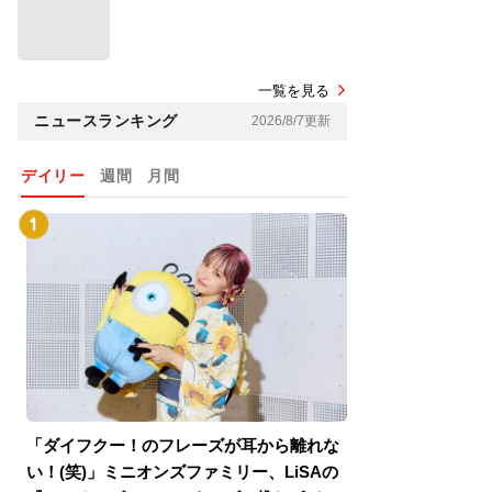
一覧を見る
ニュースランキング
2026/8/7更新
デイリー
週間
月間
「ダイフクー！のフレーズが耳から離れな
『スパイダーマン
い！(笑)」ミニオンズファミリー、LiSAの
介！グリーン・ゴ