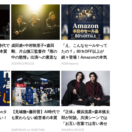
時代で
成田凌×中村映里子×森田
「え、こんなセールやって
本質
剛、片山慎三監督作『雨の
たの？」80％OFF以上が
中の慾情』出演への素直な
続々登場！Amazonの本気
想いを吐...
が...
2024年12年01日
AD(Amazon)
onタ
【見城徹×藤田晋】AI時代で
『正体』横浜流星×森本慎太
い！
も変わらない経営者の本質
郎が対談。共演シーンでは
「お互い言葉では言い表せ
ないよ...
AD(FINCHI on GOETHE)
2024年11年30日