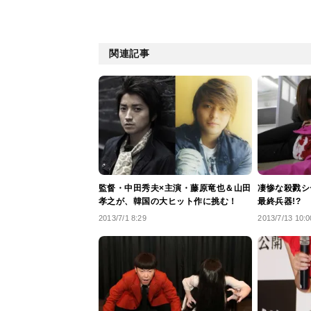
関連記事
監督・中田秀夫×主演・藤原竜也＆山田
凄惨な殺戮シ
孝之が、韓国の大ヒット作に挑む！
最終兵器!?
2013/7/1 8:29
2013/7/13 10:0