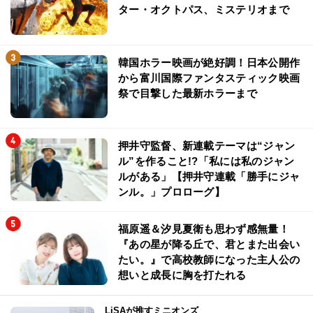
ター・オクトパス、ミステリオまで
韓国ホラー映画が絶好調！日本公開作
から富川国際ファンタスティック映画
祭で目撃した最新ホラーまで
押井守監督、新連載テーマは“ジャン
ル”を作ること!?「私には私のジャン
ルがある」【押井守連載「勝手にジャ
ンル。」プロローグ】
福原遥＆汐見夏衛も思わず感無量！
『あの星が降る丘で、君とまた出会い
たい。』で高校教師になった主人公の
想いと成長に胸を打たれる
LiSAが推すミニオンズ