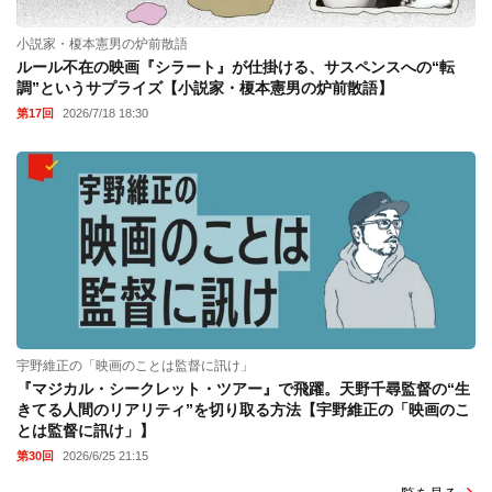
小説家・榎本憲男の炉前散語
ルール不在の映画『シラート』が仕掛ける、サスペンスへの“転
調”というサプライズ【小説家・榎本憲男の炉前散語】
第17回
2026/7/18 18:30
宇野維正の「映画のことは監督に訊け」
『マジカル・シークレット・ツアー』で飛躍。天野千尋監督の“生
きてる人間のリアリティ”を切り取る方法【宇野維正の「映画のこ
とは監督に訊け」】
第30回
2026/6/25 21:15