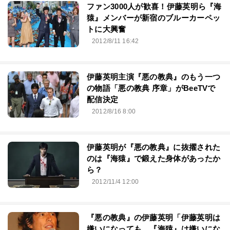
ファン3000人が歓喜！伊藤英明ら『海
猿』メンバーが新宿のブルーカーペッ
トに大興奮
2012/8/11 16:42
伊藤英明主演『悪の教典』のもう一つ
の物語「悪の教典 序章」がBeeTVで
配信決定
2012/8/16 8:00
伊藤英明が『悪の教典』に抜擢された
のは『海猿』で鍛えた身体があったか
ら？
2012/11/4 12:00
『悪の教典』の伊藤英明「伊藤英明は
嫌いになっても、『海猿』は嫌いにな