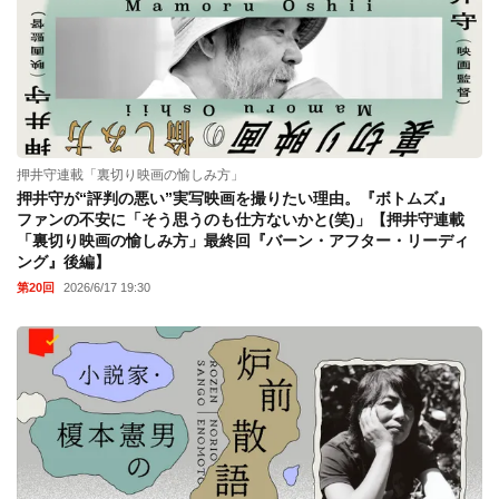
押井守連載「裏切り映画の愉しみ方」
押井守が“評判の悪い”実写映画を撮りたい理由。『ボトムズ』
ファンの不安に「そう思うのも仕方ないかと(笑)」【押井守連載
「裏切り映画の愉しみ方」最終回『バーン・アフター・リーディ
ング』後編】
第20回
2026/6/17 19:30