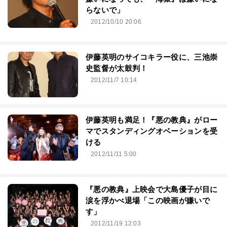
らないで」
2012/10/10 20:06
伊藤英明のサイコキラー役に、三池崇
史監督が太鼓判！
2012/11/7 10:14
伊藤英明も満足！『悪の教典』がロー
マでスタンディングオベーションを受
ける
2012/11/11 5:00
『悪の教典』上映会で大島優子が目に
涙を浮かべ退場「この映画が嫌いで
す」
2012/11/19 12:03