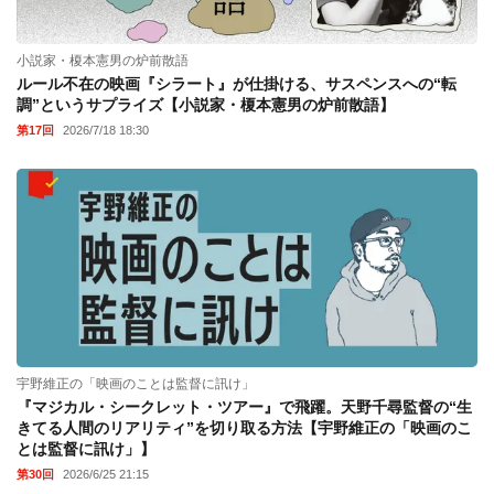
小説家・榎本憲男の炉前散語
ルール不在の映画『シラート』が仕掛ける、サスペンスへの“転
調”というサプライズ【小説家・榎本憲男の炉前散語】
第17回
2026/7/18 18:30
宇野維正の「映画のことは監督に訊け」
『マジカル・シークレット・ツアー』で飛躍。天野千尋監督の“生
きてる人間のリアリティ”を切り取る方法【宇野維正の「映画のこ
とは監督に訊け」】
第30回
2026/6/25 21:15