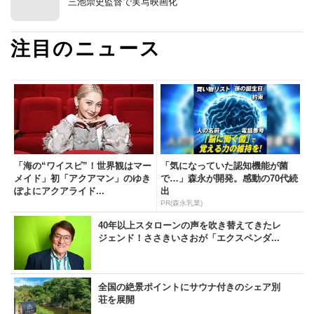
三池崇史監督で実写映画化
注目のニュース
「海の“ワイスピ”！世界観はマー
「気になっていた認知機能が菌
メイド」初「アクアマン」のゆき
で…」森永が開発。感動の70代続
ぽよにアクアライド...
出
PR(森永乳業)
40年以上スタローンの声を吹き替えてきたレ
ジェンド！ささきいさおが「エクスペンダ...
全国の絶景ポイントにサウナ付きのシェア別
荘を展開