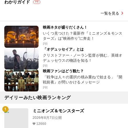
わかりガイド
PR
一覧を見る
映画ネタが盛りだくさん！
いくつ見つけた？最新作『ミニオンズ＆モンス
ターズ』は“映画作り”に奔走！
PR
「オデュッセイア」とは
クリストファー・ノーラン監督が挑む、英雄オ
デュッセウスの物語を知る！
PR
映画ファンはどう観た？
「戦争は人々の選択の積み重ねで始まる」『開
戦前夜』が問いかけるメッセージ
PR
デイリーみたい映画ランキング
ミニオンズ＆モンスターズ
2026年8月7日公開
12660