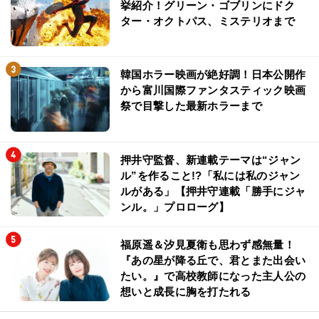
挙紹介！グリーン・ゴブリンにドク
ター・オクトパス、ミステリオまで
韓国ホラー映画が絶好調！日本公開作
から富川国際ファンタスティック映画
祭で目撃した最新ホラーまで
押井守監督、新連載テーマは“ジャン
ル”を作ること!?「私には私のジャン
ルがある」【押井守連載「勝手にジャ
ンル。」プロローグ】
福原遥＆汐見夏衛も思わず感無量！
『あの星が降る丘で、君とまた出会い
たい。』で高校教師になった主人公の
想いと成長に胸を打たれる