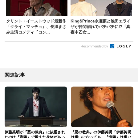
クリント・イーストウッド最新作
King&Prince永瀬廉と池田エライ
『クライ・マッチョ』、長澤まさ
ザが仲間割れでバチバチに!?『真
み主演コメディ『コン...
夜中乙女...
Recommended by
関連記事
伊藤英明が『悪の教典』に抜擢され
『悪の教典』の伊藤英明「伊藤英明
たのは『海猿』で鍛えた身体があっ
は嫌いになっても、『海猿』は嫌い