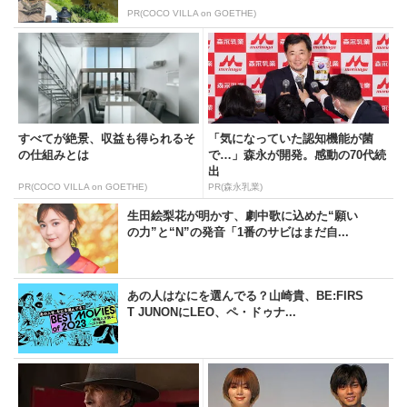
PR(COCO VILLA on GOETHE)
すべてが絶景、収益も得られるそ
「気になっていた認知機能が菌
の仕組みとは
で…」森永が開発。感動の70代続
出
PR(COCO VILLA on GOETHE)
PR(森永乳業)
生田絵梨花が明かす、劇中歌に込めた“願い
の力”と“N”の発音「1番のサビはまだ自...
あの人はなにを選んでる？山崎貴、BE:FIRS
T JUNONにLEO、ペ・ドゥナ...