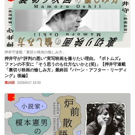
押井守連載「裏切り映画の愉しみ方」
押井守が“評判の悪い”実写映画を撮りたい理由。『ボトムズ』
ファンの不安に「そう思うのも仕方ないかと(笑)」【押井守連載
「裏切り映画の愉しみ方」最終回『バーン・アフター・リーディ
ング』後編】
第20回
2026/6/17 19:30