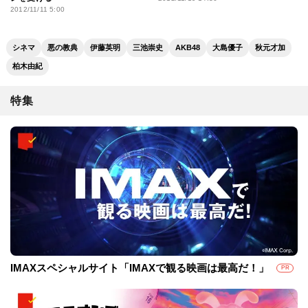
2012/11/11 5:00
シネマ
悪の教典
伊藤英明
三池崇史
AKB48
大島優子
秋元才加
柏木由紀
特集
IMAXスペシャルサイト「IMAXで観る映画は最高だ！」
PR