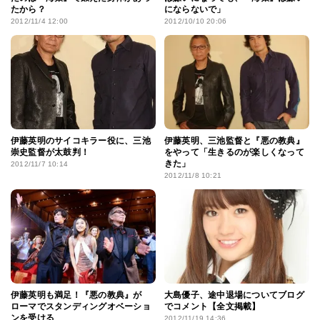
たから？
にならないで」
2012/11/4 12:00
2012/10/10 20:06
伊藤英明のサイコキラー役に、三池
伊藤英明、三池監督と『悪の教典』
崇史監督が太鼓判！
をやって「生きるのが楽しくなって
きた」
2012/11/7 10:14
2012/11/8 10:21
伊藤英明も満足！『悪の教典』が
大島優子、途中退場についてブログ
ローマでスタンディングオベーショ
でコメント【全文掲載】
ンを受ける
2012/11/19 14:36