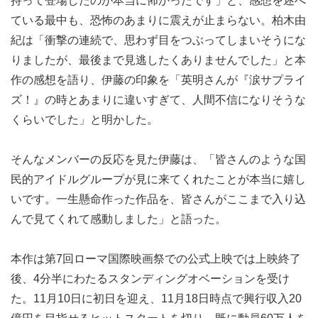
持って登場したのが本当に怖かったです」と、感想を述べ
ている最中も、恐怖のあまりに震えが止まらない。柏木由
紀は「衝撃の連続で、思わず目をつぶってしまいそうにな
りましたが、最後まで見逃したくありませんでした」と本
作の感想を語り、伊藤の印象を「英明さんが『涙サプライ
ズ！』の時とあまりに違いすぎて、人間不信になりそうな
くらいでした」と明かした。
そんなメンバーの反応を見た伊藤は、「皆さんのような国
民的アイドルグループが見に来てくれたことが本当に嬉し
いです。一生懸命作った作品を、皆さんがここまで入り込
んで見てくれて感動しました」と語った。
本作は第7回ローマ国際映画祭での公式上映では上映終了
後、4分半にわたるスタンディングオベーションを受け
た。11月10日に初日を迎え、11月18日時点で興行収入20