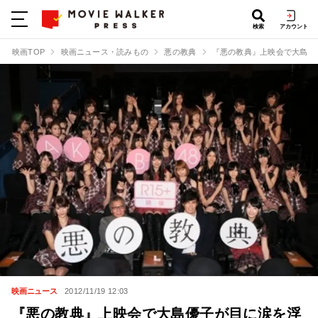
検索
アカウント
映画TOP
映画ニュース・読みもの
悪の教典
『悪の教典』上映会で大島優
映画ニュース
2012/11/19 12:03
『悪の教典』上映会で大島優子が目に涙を浮