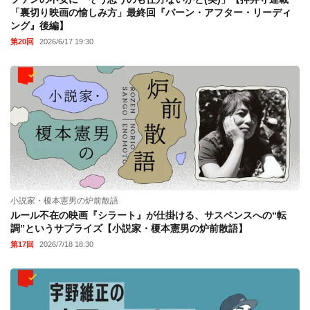
「裏切り映画の愉しみ方」最終回『バーン・アフター・リーディ
ング』後編】
第20回
2026/6/17 19:30
小説家・榎本憲男の炉前散語
ルール不在の映画『シラート』が仕掛ける、サスペンスへの“転
調”というサプライズ【小説家・榎本憲男の炉前散語】
第17回
2026/7/18 18:30