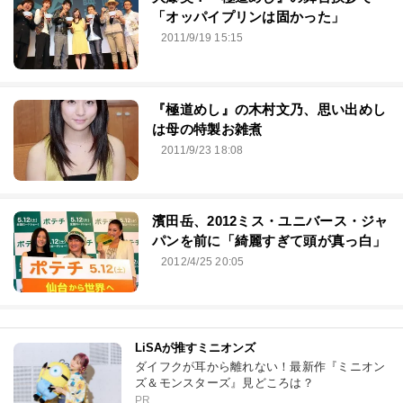
「オッパイプリンは固かった」
2011/9/19 15:15
『極道めし』の木村文乃、思い出めし
は母の特製お雑煮
2011/9/23 18:08
濱田岳、2012ミス・ユニバース・ジャ
パンを前に「綺麗すぎて頭が真っ白」
2012/4/25 20:05
LiSAが推すミニオンズ
ダイフクが耳から離れない！最新作『ミニオン
ズ＆モンスターズ』見どころは？
PR