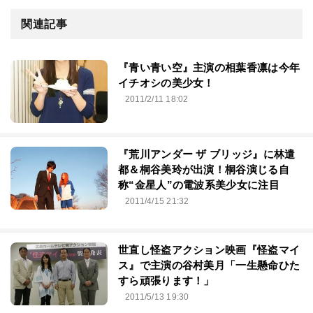
関連記事
『青い青い空』主演の相葉香凛は今年
イチオシの美少女！
2011/2/11 18:02
『荒川アンダー ザ ブリッジ』に林遣
都＆桐谷美玲が出演！桐谷演じる自
称“金星人”の電波系美少女に注目
2011/4/15 21:32
世直し怪盗アクション映画『怪盗マイ
ス』で主演の谷村美月「一生懸命ひた
すら頑張ります！」
2011/5/13 19:30