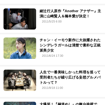
綾辻行人原作『Another アナザー』主
演に山崎賢人＆橋本愛が決定！
2011/5/25 6:00
チャン・イーモウ新作に大抜擢された
シンデレラガールは清楚で素朴な正統
派美少女
2011/6/24 17:30
人生で一番美味しかった料理を巡って
受刑者たちが繰り広げる妄想グルメバ
トルって？
2011/9/18 11:00
大爆笑！『極道めし』の舞台挨拶で