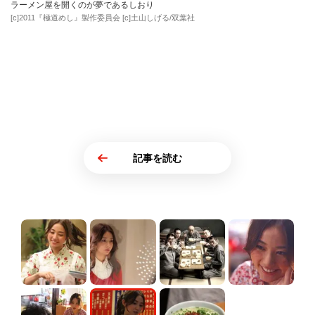
ラーメン屋を開くのが夢であるしおり
[c]2011『極道めし』製作委員会 [c]土山しげる/双葉社
記事を読む