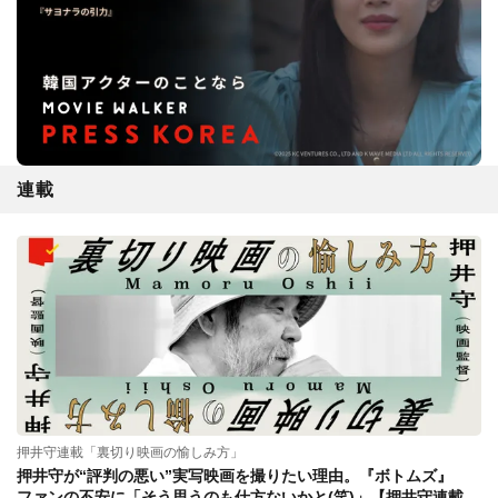
連載
押井守連載「裏切り映画の愉しみ方」
押井守が“評判の悪い”実写映画を撮りたい理由。『ボトムズ』
ファンの不安に「そう思うのも仕方ないかと(笑)」【押井守連載