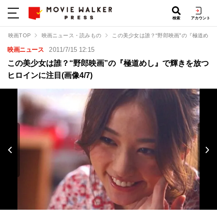
検索
アカウント
映画TOP
映画ニュース・読みもの
この美少女は誰？“野郎映画”の『極道めし
映画ニュース
2011/7/15 12:15
この美少女は誰？“野郎映画”の『極道めし』で輝きを放つ
ヒロインに注目(画像4/7)