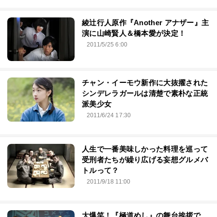
綾辻行人原作『Another アナザー』主
演に山崎賢人＆橋本愛が決定！
2011/5/25 6:00
チャン・イーモウ新作に大抜擢された
シンデレラガールは清楚で素朴な正統
派美少女
2011/6/24 17:30
人生で一番美味しかった料理を巡って
受刑者たちが繰り広げる妄想グルメバ
トルって？
2011/9/18 11:00
大爆笑！『極道めし』の舞台挨拶で