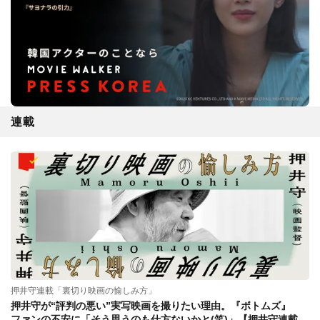
連載
押井守連載「裏切り映画の愉しみ方」
押井守が“評判の悪い”実写映画を撮りたい理由。『ボトムズ』
ファンの不安に「そう思うのも仕方ないかと(笑)」【押井守連載