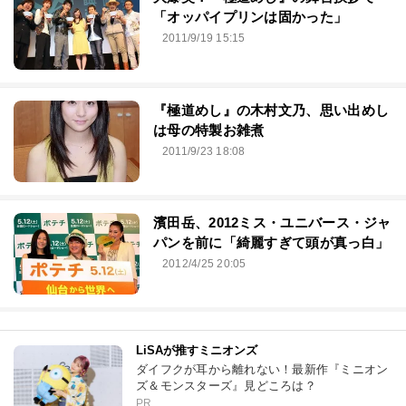
「オッパイプリンは固かった」
2011/9/19 15:15
『極道めし』の木村文乃、思い出めし
は母の特製お雑煮
2011/9/23 18:08
濱田岳、2012ミス・ユニバース・ジャ
パンを前に「綺麗すぎて頭が真っ白」
2012/4/25 20:05
LiSAが推すミニオンズ
ダイフクが耳から離れない！最新作『ミニオン
ズ＆モンスターズ』見どころは？
PR