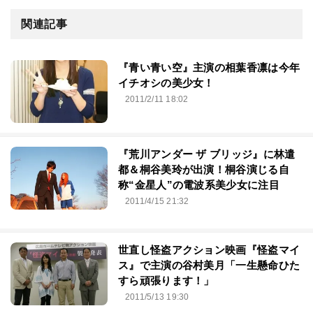
関連記事
『青い青い空』主演の相葉香凛は今年
イチオシの美少女！
2011/2/11 18:02
『荒川アンダー ザ ブリッジ』に林遣
都＆桐谷美玲が出演！桐谷演じる自
称“金星人”の電波系美少女に注目
2011/4/15 21:32
世直し怪盗アクション映画『怪盗マイ
ス』で主演の谷村美月「一生懸命ひた
すら頑張ります！」
2011/5/13 19:30