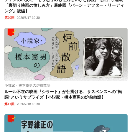
「裏切り映画の愉しみ方」最終回『バーン・アフター・リーディ
ング』後編】
第20回
2026/6/17 19:30
小説家・榎本憲男の炉前散語
ルール不在の映画『シラート』が仕掛ける、サスペンスへの“転
調”というサプライズ【小説家・榎本憲男の炉前散語】
第17回
2026/7/18 18:30