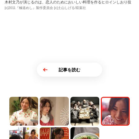
木村文乃が演じるのは、恋人のためにおいしい料理を作るヒロインしおり役
[c]2011『極道めし』製作委員会 [c]土山しげる/双葉社
記事を読む