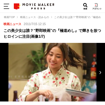
検索
アカウント
映画TOP
映画ニュース・読みもの
この美少女は誰？“野郎映画”の『極道めし
映画ニュース
2011/7/15 12:15
この美少女は誰？“野郎映画”の『極道めし』で輝きを放つ
ヒロインに注目(画像1/7)