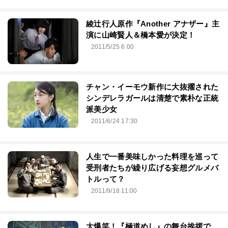
綾辻行人原作『Another アナザー』主
演に山崎賢人＆橋本愛が決定！
2011/5/25 6:00
チャン・イーモウ新作に大抜擢された
シンデレラガールは清楚で素朴な正統
派美少女
2011/6/24 17:30
人生で一番美味しかった料理を巡って
受刑者たちが繰り広げる妄想グルメバ
トルって？
2011/9/18 11:00
大爆笑！『極道めし』の舞台挨拶で