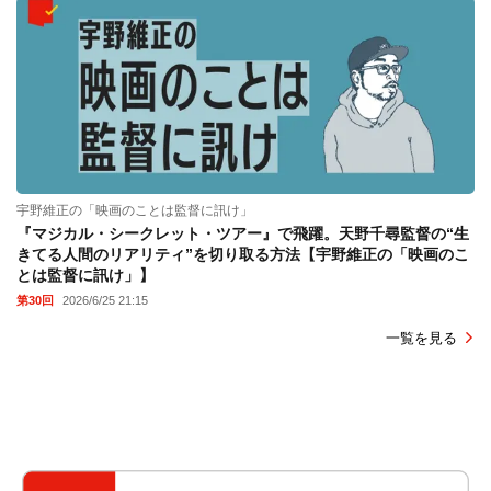
宇野維正の「映画のことは監督に訊け」
『マジカル・シークレット・ツアー』で飛躍。天野千尋監督の“生
きてる人間のリアリティ”を切り取る方法【宇野維正の「映画のこ
とは監督に訊け」】
第30回
2026/6/25 21:15
一覧を見る