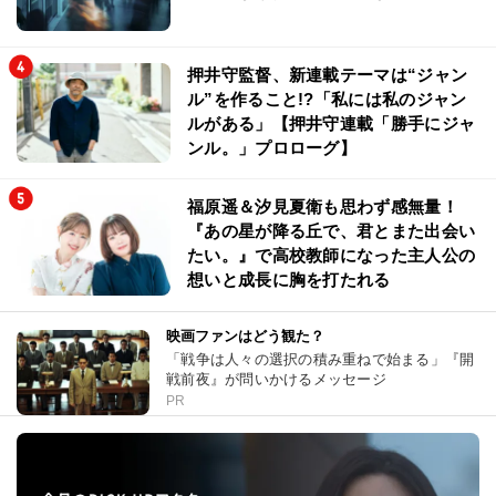
押井守監督、新連載テーマは“ジャン
ル”を作ること!?「私には私のジャン
ルがある」【押井守連載「勝手にジャ
ンル。」プロローグ】
福原遥＆汐見夏衛も思わず感無量！
『あの星が降る丘で、君とまた出会い
たい。』で高校教師になった主人公の
想いと成長に胸を打たれる
映画ファンはどう観た？
「戦争は人々の選択の積み重ねで始まる」『開
戦前夜』が問いかけるメッセージ
PR