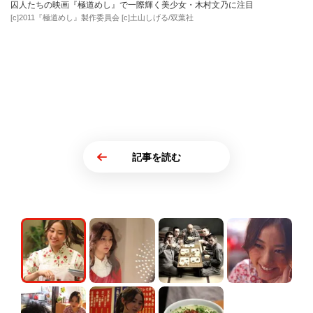
囚人たちの映画『極道めし』で一際輝く美少女・木村文乃に注目
[c]2011『極道めし』製作委員会 [c]土山しげる/双葉社
記事を読む