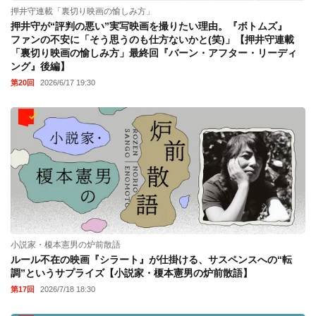
押井守連載「裏切り映画の愉しみ方」
押井守が“評判の悪い”実写映画を撮りたい理由。『ボトムズ』
ファンの不安に「そう思うのも仕方ないかと(笑)」【押井守連載
「裏切り映画の愉しみ方」最終回『バーン・アフター・リーディ
ング』後編】
第20回
2026/6/17 19:30
小説家・榎本憲男の炉前散語
ルール不在の映画『シラート』が仕掛ける、サスペンスへの“転
調”というサプライズ【小説家・榎本憲男の炉前散語】
第17回
2026/7/18 18:30