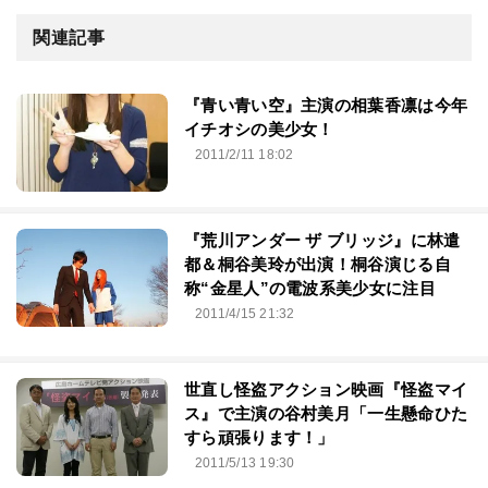
関連記事
『青い青い空』主演の相葉香凛は今年
イチオシの美少女！
2011/2/11 18:02
『荒川アンダー ザ ブリッジ』に林遣
都＆桐谷美玲が出演！桐谷演じる自
称“金星人”の電波系美少女に注目
2011/4/15 21:32
世直し怪盗アクション映画『怪盗マイ
ス』で主演の谷村美月「一生懸命ひた
すら頑張ります！」
2011/5/13 19:30