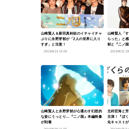
山崎賢人＆新田真剣佑のイチャイチャ
山崎賢人「す
ぶりに永野芽郁が「2人の世界に入り
らった」と感
すぎ」と注意！
郁と『二ノ国
2019/8/14 19:03
2019/8/22 1
山崎賢人と永野芽郁が心通わす幻想的
北村匠海と芳
な姿にうっとり…『二ノ国』本編映像
主演！『ぼく
が到着
化キャストが