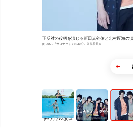
正反対の役柄を演じる新田真剣佑と北村匠海の
[c] 2020『サヨナラまでの30分』製作委員会