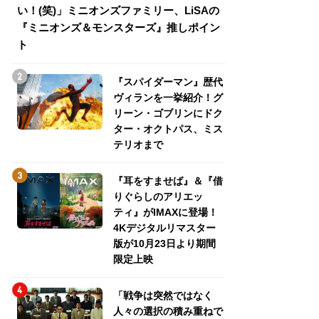
い！(笑)」ミニオンズファミリー、LiSAの
介！グリーン・ゴ
『ミニオンズ＆モンスターズ』推しポイン
トパス、ミステリ
ト
『スパイダーマン』歴代
ヴィランを一挙紹介！グ
リーン・ゴブリンにドク
ター・オクトパス、ミス
テリオまで
『耳をすませば』＆『借
りぐらしのアリエッ
ティ』がIMAXに登場！
4Kデジタルリマスター
版が10月23日より期間
限定上映
「戦争は突然ではなく
人々の選択の積み重ねで