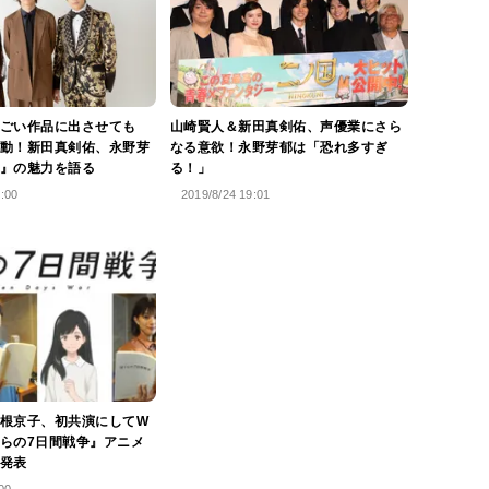
ごい作品に出させても
山崎賢人＆新田真剣佑、声優業にさら
動！新田真剣佑、永野芽
なる意欲！永野芽郁は「恐れ多すぎ
』の魅力を語る
る！」
8:00
2019/8/24 19:01
根京子、初共演にしてW
らの7日間戦争』アニメ
発表