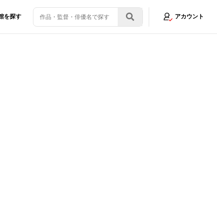
館を探す
アカウント
ラまでの30分』特報映像＆ポスター
画像3/5