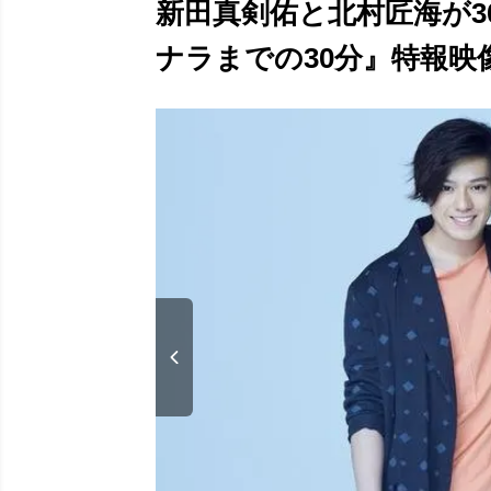
新田真剣佑と北村匠海が3
ナラまでの30分』特報映像＆