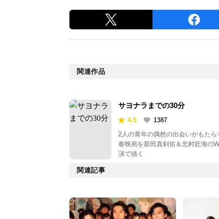
関連作品
サヨナラまでの30分
4.5
1387
2人の青年の偶然の出会いがもたら
春映画を新田真剣佑＆北村匠海の
演で描く
関連記事