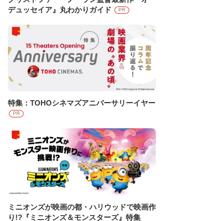
デュッセイア』丸わかりガイド
PR
特集：TOHOシネマズアニバーサリーイヤー
PR
ミニオンズが映画の都・ハリウッドで映画作
り!?『ミニオンズ＆モンスターズ』特集