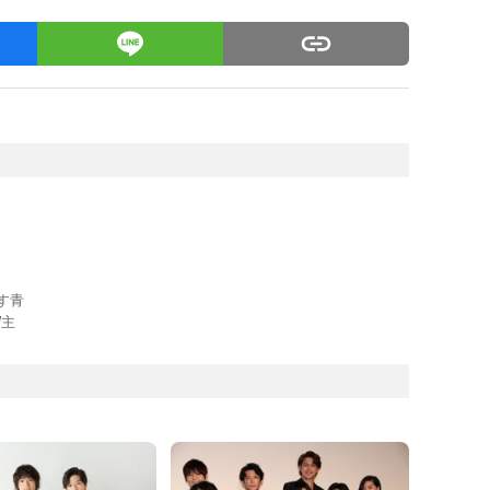
す青
W主