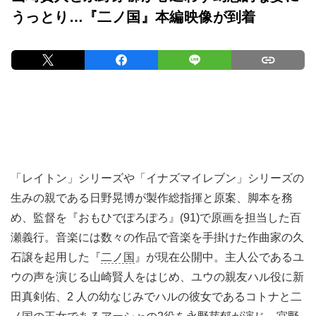
うっとり…『二ノ国』本編映像が到着
「レイトン」シリーズや「イナズマイレブン」シリーズの
生みの親である日野晃博が製作総指揮と原案、脚本を務
め、監督を『おもひでぽろぽろ』(91)で原画を担当した百
瀬義行。音楽には数々の作品で音楽を手掛けた作曲家の久
石譲を起用した『
二ノ国
』が現在公開中。主人公であるユ
ウの声を演じる山崎賢人をはじめ、ユウの親友ハル役に新
田真剣佑、2 人の幼なじみでハルの彼女であるコトナと二