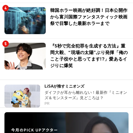
韓国ホラー映画が絶好調！日本公開作
から富川国際ファンタスティック映画
祭で目撃した最新ホラーまで
『5秒で完全犯罪を生成する方法』重
岡大毅、“現場の太陽”ぶり発揮「俺の
こと子役やと思ってます!?」愛あるイ
ジりに爆笑
LiSAが推すミニオンズ
ダイフクが耳から離れない！最新作『ミニオン
ズ＆モンスターズ』見どころは？
PR