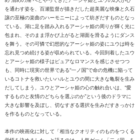
め“清めの湖”へとやってきたアーシャ姫とユウの2人が心
を通わす姿を、百瀬監督が描きだした超美麗な映像と久石
譲の至極の楽曲のハーモニーによって紡ぎだすものとなっ
ている。湖に足を踏み入れるアーシャ姫の周りが輝く光に
包まれ、そのまま浮かび上がると湖面を滑るようにダンス
を舞う。その可憐で幻想的なアーシャ姫の姿にユウは時を
忘れ見つめ続ける姿が収められている。今回到着したユウ
とアーシャ姫の様子はピュアなロマンスを感じさせつつ
も、同時に現実の世界である“一ノ国”で命の危機に陥って
いるコトナを救いたいハルとユウの間に大きな亀裂を生み
だしてしまう。ユウとアーシャ姫の心の触れ合いは、“愛
するものと友情のどちらを選ぶのか”という後のドラマに
大きな影響を及ぼし、切なすぎる選択を生みだすきっかけ
を作るものとなっている。
本作の映画化に対して「相当なクオリティのものをつくる