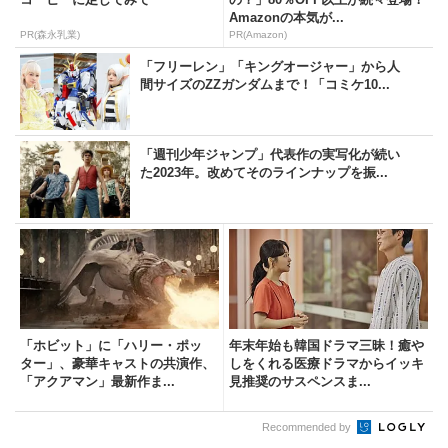
Amazonの本気が...
PR(森永乳業)
PR(Amazon)
「フリーレン」「キングオージャー」から人
間サイズのZZガンダムまで！「コミケ10...
「週刊少年ジャンプ」代表作の実写化が続い
た2023年。改めてそのラインナップを振...
「ホビット」に「ハリー・ポッ
年末年始も韓国ドラマ三昧！癒や
ター」、豪華キャストの共演作、
しをくれる医療ドラマからイッキ
「アクアマン」最新作ま...
見推奨のサスペンスま...
Recommended by