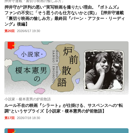
押井守連載「裏切り映画の愉しみ方」
押井守が“評判の悪い”実写映画を撮りたい理由。『ボトムズ』
ファンの不安に「そう思うのも仕方ないかと(笑)」【押井守連載
「裏切り映画の愉しみ方」最終回『バーン・アフター・リーディ
ング』後編】
第20回
2026/6/17 19:30
小説家・榎本憲男の炉前散語
ルール不在の映画『シラート』が仕掛ける、サスペンスへの“転
調”というサプライズ【小説家・榎本憲男の炉前散語】
第17回
2026/7/18 18:30