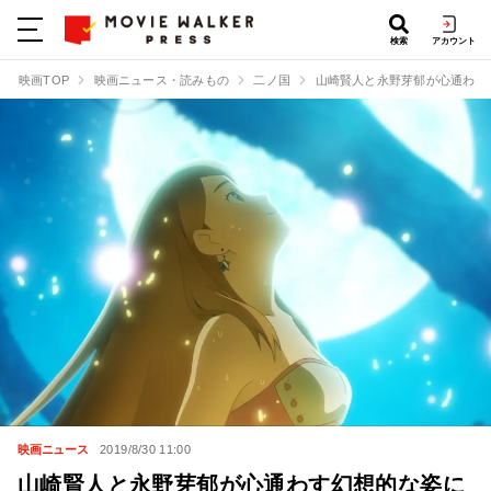
検索
アカウント
映画TOP
映画ニュース・読みもの
二ノ国
山崎賢人と永野芽郁が心通わす
映画ニュース
2019/8/30 11:00
山崎賢人と永野芽郁が心通わす幻想的な姿に