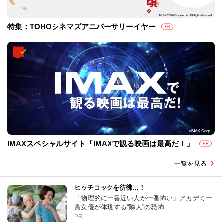
特集：TOHOシネマズアニバーサリーイヤー
PR
IMAXスペシャルサイト「IMAXで観る映画は最高だ！」
PR
一覧を見る
ヒッチコックを彷彿…！
「物理的に一番近い人が一番怖い」アカデミー
賞女優が体現する“隣人”の恐怖
PR