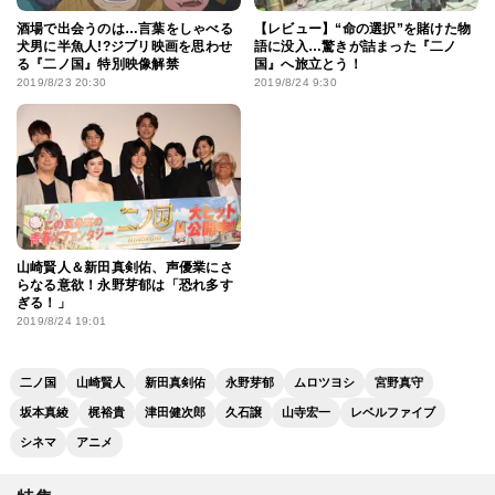
酒場で出会うのは…言葉をしゃべる
【レビュー】“命の選択”を賭けた物
犬男に半魚人!?ジブリ映画を思わせ
語に没入…驚きが詰まった『二ノ
る『二ノ国』特別映像解禁
国』へ旅立とう！
2019/8/23 20:30
2019/8/24 9:30
山崎賢人＆新田真剣佑、声優業にさ
らなる意欲！永野芽郁は「恐れ多す
ぎる！」
2019/8/24 19:01
二ノ国
山崎賢人
新田真剣佑
永野芽郁
ムロツヨシ
宮野真守
坂本真綾
梶裕貴
津田健次郎
久石譲
山寺宏一
レベルファイブ
シネマ
アニメ