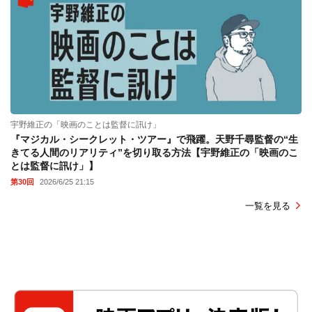
宇野維正の「映画のことは監督に訊け」
『マジカル・シークレット・ツアー』で飛躍。天野千尋監督の“生
きてる人間のリアリティ”を切り取る方法【宇野維正の「映画のこ
とは監督に訊け」】
第30回
2026/6/25 21:15
一覧を見る