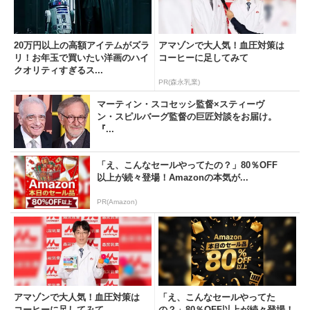
20万円以上の高額アイテムがズラ
アマゾンで大人気！血圧対策は
リ！お年玉で買いたい洋画のハイ
コーヒーに足してみて
クオリティすぎるス...
PR(森永乳業)
マーティン・スコセッシ監督×スティーヴ
ン・スピルバーグ監督の巨匠対談をお届け。
『...
「え、こんなセールやってたの？」80％OFF
以上が続々登場！Amazonの本気が...
PR(Amazon)
アマゾンで大人気！血圧対策は
「え、こんなセールやってた
コーヒーに足してみて
の？」80％OFF以上が続々登場！