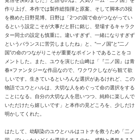
覚悟を決めました」と語るのは、人気ゲーム「二ノ国」を
作り上げ、本作では製作総指揮と原案、そして脚本の3役
を務めた日野晃博。日野は「2つの国で命がつながってい
るという設定こそが大事だと肝に銘じ、登場するキャラク
ター同士の設定も慎重に。違いすぎず、一緒になりすぎず
というバランスに苦労しましたね」と、“一ノ国”と“二ノ
国”の命のつながりこそが重要なポイントであることをコ
メントした。また、ユウを演じた山﨑は「『二ノ国』は青
春×ファンタジーな作品なので、ワクワクしながら観て欲
しいです。生きているといろんな選択があるけれど、この
物語でユウとハルは、大切な人をめぐって命の選択をする
ことになる。自分の大切な人を思いつつ、純粋に楽しんで
いただけたら嬉しいです」と本作の見どころを、少しだけ
明かしてくれた。
はたして、幼馴染のユウとハルはコトナを救うため「二ノ