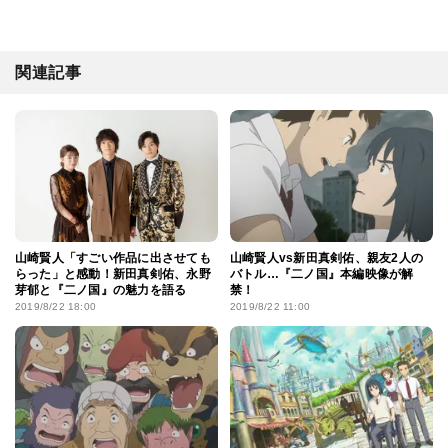
関連記事
山崎賢人「すごい作品に出させても
山崎賢人vs新田真剣佑、親友2人の
らった」と感動！新田真剣佑、永野
バトル…『二ノ国』本編映像が解
芽郁と『二ノ国』の魅力を語る
禁！
2019/8/22 18:00
2019/8/22 11:00