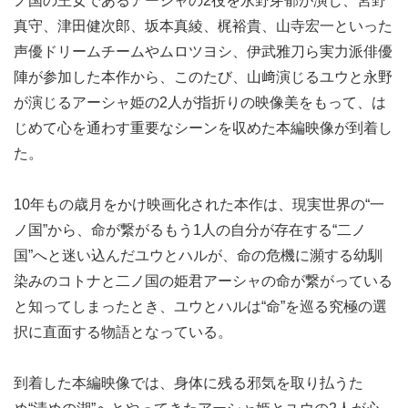
ノ国の王女であるアーシャの2役を永野芽郁が演じ、宮野
真守、津田健次郎、坂本真綾、梶裕貴、山寺宏一といった
声優ドリームチームやムロツヨシ、伊武雅刀ら実力派俳優
陣が参加した本作から、このたび、山﨑演じるユウと永野
が演じるアーシャ姫の2人が指折りの映像美をもって、は
じめて心を通わす重要なシーンを収めた本編映像が到着し
た。
10年もの歳月をかけ映画化された本作は、現実世界の“一
ノ国”から、命が繋がるもう1人の自分が存在する“二ノ
国”へと迷い込んだユウとハルが、命の危機に瀕する幼馴
染みのコトナと二ノ国の姫君アーシャの命が繋がっている
と知ってしまったとき、ユウとハルは“命”を巡る究極の選
択に直面する物語となっている。
到着した本編映像では、身体に残る邪気を取り払うた