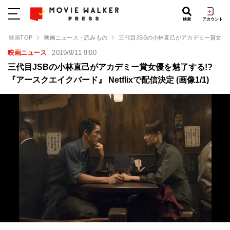
検索
アカウント
映画TOP
映画ニュース・読みもの
三代目JSBの小林直己がアカデミー賞女優を魅
映画ニュース
2019/9/11 9:00
三代目JSBの小林直己がアカデミー賞女優を魅了する!?
『アースクエイクバード』 Netflixで配信決定 (画像1/1)