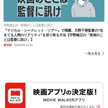
宇野維正の「映画のことは監督に訊け」
『マジカル・シークレット・ツアー』で飛躍。天野千尋監督の“生
きてる人間のリアリティ”を切り取る方法【宇野維正の「映画のこ
とは監督に訊け」】
第30回
2026/6/25 21:15
一覧を見る