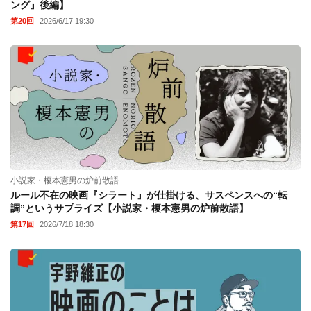
ング』後編】
第20回
2026/6/17 19:30
小説家・榎本憲男の炉前散語
ルール不在の映画『シラート』が仕掛ける、サスペンスへの“転
調”というサプライズ【小説家・榎本憲男の炉前散語】
第17回
2026/7/18 18:30