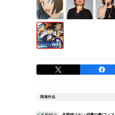
関連作品
名探偵コナン 紺青の拳(フィス