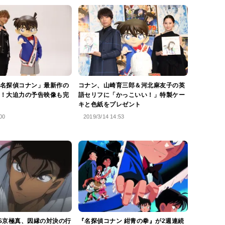
名探偵コナン」最新作の
コナン、山崎育三郎＆河北麻友子の英
！大迫力の予告映像も完
語セリフに「かっこいい！」特製ケー
キと色紙をプレゼント
00
2019/3/14 14:53
S京極真、因縁の対決の行
『名探偵コナン 紺青の拳』が2週連続