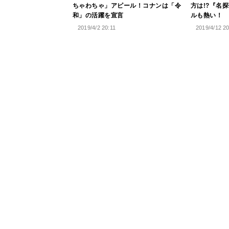
ちゃわちゃ」アピール！コナンは「令
方は!?『名
和」の活躍を宣言
ルも熱い！
2019/4/2 20:11
2019/4/12 2