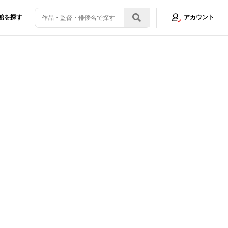
館を探す
アカウント
怪盗キッドの“笑い方”に表れた山口勝平のすごみ
画像13/13