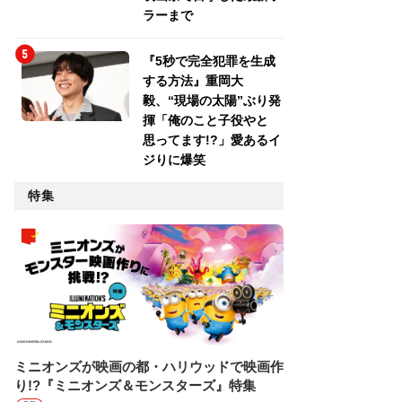
ラーまで
『5秒で完全犯罪を生成
する方法』重岡大
毅、“現場の太陽”ぶり発
揮「俺のこと子役やと
思ってます!?」愛あるイ
ジりに爆笑
特集
ミニオンズが映画の都・ハリウッドで映画作
り!?『ミニオンズ＆モンスターズ』特集