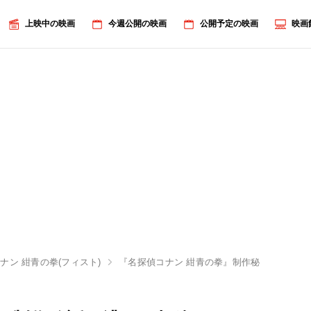
上映中の映画
今週公開の映画
公開予定の映画
映画
ナン 紺青の拳(フィスト)
『名探偵コナン 紺青の拳』制作秘話に沸く！