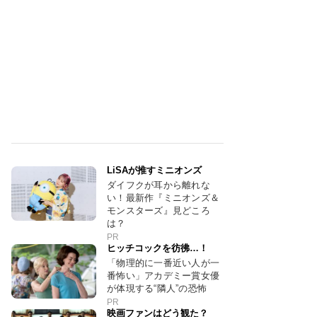
LiSAが推すミニオンズ
ダイフクが耳から離れな
い！最新作『ミニオンズ＆
モンスターズ』見どころ
は？
PR
ヒッチコックを彷彿…！
「物理的に一番近い人が一
番怖い」アカデミー賞女優
が体現する“隣人”の恐怖
PR
映画ファンはどう観た？