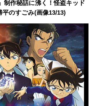
拳』制作秘話に沸く！怪盗キッド
のすごみ(画像13/13)