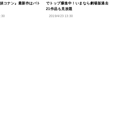
探偵コナン』最新作はバト
でトップ爆進中！いまなら劇場版過去
21作品も見放題
0:30
2019/4/23 13:30