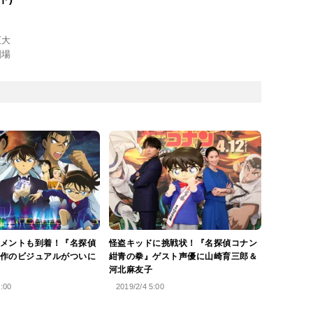
巨大
劇場
メントも到着！『名探偵
怪盗キッドに挑戦状！『名探偵コナン
作のビジュアルがついに
紺青の拳』ゲスト声優に山崎育三郎＆
河北麻友子
0:00
2019/2/4 5:00