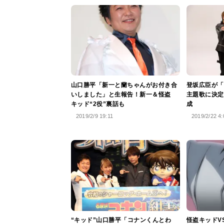
山口勝平「新一と蘭ちゃんがお付き合
登坂広臣が「
いしました」と生報告！新一＆怪盗
主題歌に決定
キッド“2役”裏話も
成
2019/2/9 19:11
2019/2/22 4:
“キッド”山口勝平「コナンくんとわ
怪盗キッドV