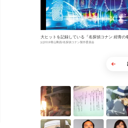
大ヒットを記録している『名探偵コナン 紺青の拳
[c]2019青山剛昌/名探偵コナン製作委員会