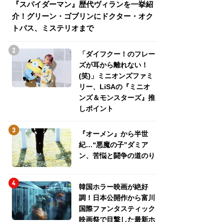
『スパイダーマン』歴代ヴィランを一挙紹
『スパイダーマン
介！グリーン・ゴブリンにドクター・オク
介！グリーン・ゴ
トパス、ミステリオまで
トパス、ミステリ
「ダイフクー！のフレー
ズが耳から離れない！
(笑)」ミニオンズファミ
リー、LiSAの『ミニオ
ンズ＆モンスターズ』推
しポイント
『オーメン』から半世
紀…“悪魔の子”ダミア
ン、苦悩と闘争の道のり
韓国ホラー映画が絶好
調！日本公開作から富川
国際ファンタスティック
映画祭で目撃した最新ホ