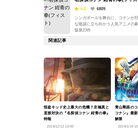
4.2
6809
シンガポールを舞台に、コナンが
な陰謀に立ち向かう人気アニメの
版第23作
関連記事
怪盗キッド史上最大の危機？京極真と
青山剛昌のコ
直接対決の『名探偵コナン 紺青の拳』
コナン』最新
特報
解禁
2018/12/12 10:00
2019/1/16 1