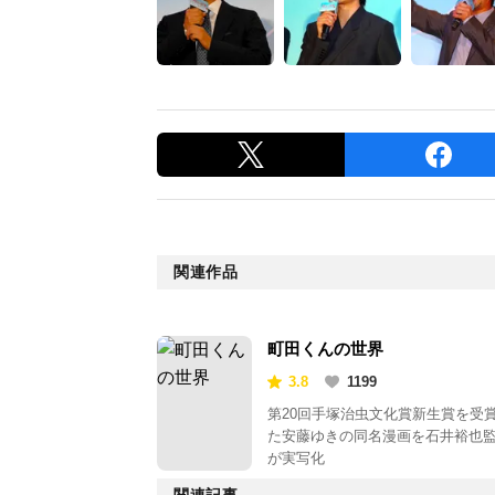
関連作品
町田くんの世界
3.8
1199
第20回手塚治虫文化賞新生賞を受
た安藤ゆきの同名漫画を石井裕也
が実写化
関連記事