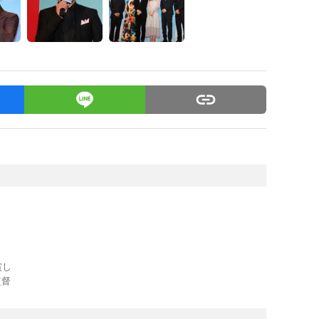
賞し
監督