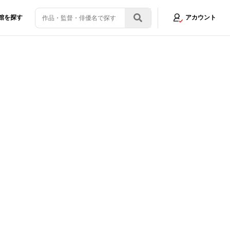
館を探す
アカウント
界』の新人2人をアピール！
画像1/11