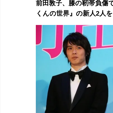
前田敦子、膝の靭帯負傷
くんの世界』の新人2人をア