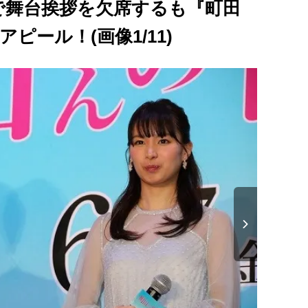
で舞台挨拶を欠席するも『町田
ピール！(画像1/11)