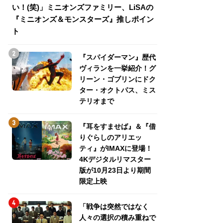
い！(笑)」ミニオンズファミリー、LiSAの
介！グリーン・ゴ
『ミニオンズ＆モンスターズ』推しポイン
トパス、ミステリ
ト
『スパイダーマン』歴代
ヴィランを一挙紹介！グ
リーン・ゴブリンにドク
ター・オクトパス、ミス
テリオまで
『耳をすませば』＆『借
りぐらしのアリエッ
ティ』がIMAXに登場！
4Kデジタルリマスター
版が10月23日より期間
限定上映
「戦争は突然ではなく
人々の選択の積み重ねで