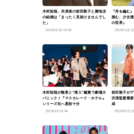
木村拓哉、共演者の前田敦子と勝地涼
『舟を編む』
の結婚は「まったく見抜けませんでし
挑む、少女漫
た」
の世界』
2018/12/18 19:46
2019/1/16 1
木村拓哉が観客と“潜入”鑑賞で劇場大
前田敦子がア
パニック！『マスカレード・ホテル』
沢清監督最新
シリーズ化へ意欲十分
成
2019/2/4 18:46
2019/3/13 1