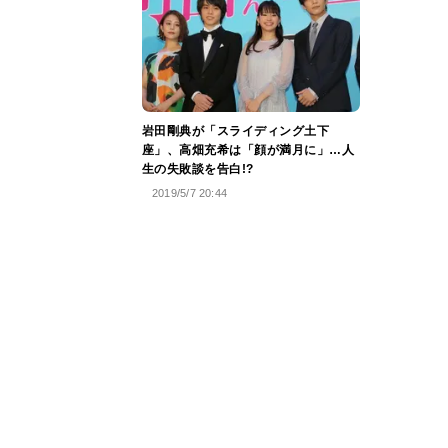
岩田剛典が「スライディング土下
座」、高畑充希は「顔が満月に」…人
生の失敗談を告白!?
2019/5/7 20:44