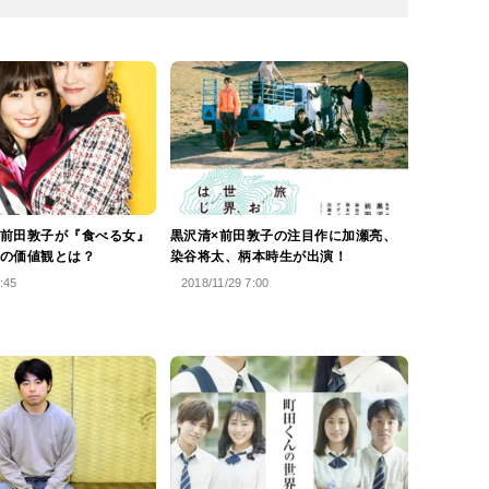
前田敦子が『食べる女』
黒沢清×前田敦子の注目作に加瀬亮、
の価値観とは？
染谷将太、柄本時生が出演！
:45
2018/11/29 7:00