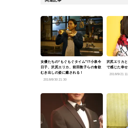
女優たちの“もぐもぐタイム”!?小泉今
沢尻エリカと
日子、沢尻エリカ、前田敦子らの食欲
で感じた幸せ
むき出しの姿に癒される！
2018/9/21 11
2018/8/30 21:30