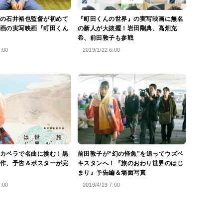
の石井裕也監督が初めて
『町田くんの世界』の実写映画に無名
画の実写映画『町田くん
の新人が大抜擢！岩田剛典、高畑充
希、前田敦子も参戦
2:00
2019/1/22 6:00
カペラで名曲に挑む！黒
前田敦子が“幻の怪魚”を追ってウズベ
作、予告＆ポスターが完
キスタンへ！『旅のおわり世界のはじ
まり』予告編＆場面写真
2:00
2019/4/23 7:00