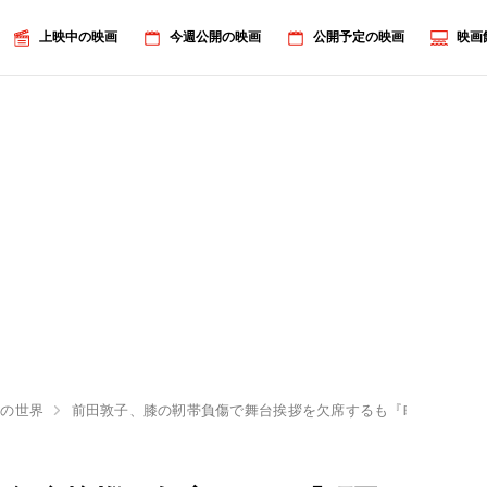
上映中の映画
今週公開の映画
公開予定の映画
映画
んの世界
前田敦子、膝の靭帯負傷で舞台挨拶を欠席するも『町田くんの世