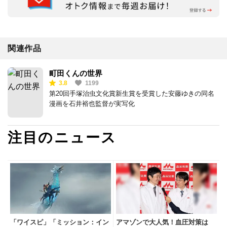
関連作品
町田くんの世界
3.8
1199
第20回手塚治虫文化賞新生賞を受賞した安藤ゆきの同名
漫画を石井裕也監督が実写化
注目のニュース
「ワイスピ」「ミッション：イン
アマゾンで大人気！血圧対策は