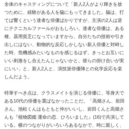
全体のキャスティングについて「新人2人がより輝きを放
つために、経験がある人を脇にもってきました。脇は、打
てば響くという達者な俳優ばかりですが、主演の2人は逆
にテクニカルファールがおもしろい。達者な俳優は、ある
種、器用貧乏になっていますから、自分たちの技術や引き
出しにはない、動物的な反応しかしない新人俳優と対峙し
た時、危機感みたいなものを感じるはず。きっとお互いに
いい刺激をし合えたんじゃないかと。彼らの掛け合いが実
にいい」と、新人2人と、演技派俳優陣との化学反応を楽
しんだよう。
特筆すべき点は、クラスメイトを演じる俳優に、等身大で
ある10代の俳優を選ばなかったことだ。「高畑さん、前田
さん、池松くんはもともと仲がいいし、岩田くんと高畑さ
んも『植物図鑑 運命の恋、ひろいました』(16)で共演して
いる。横のつながりがいろいろあるなかで、時に親しく、