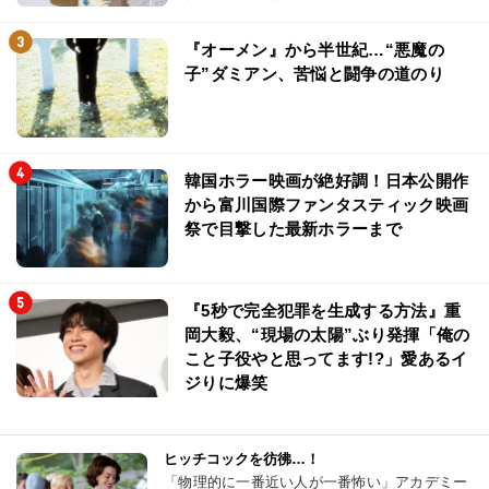
『オーメン』から半世紀…“悪魔の
子”ダミアン、苦悩と闘争の道のり
韓国ホラー映画が絶好調！日本公開作
から富川国際ファンタスティック映画
祭で目撃した最新ホラーまで
『5秒で完全犯罪を生成する方法』重
岡大毅、“現場の太陽”ぶり発揮「俺の
こと子役やと思ってます!?」愛あるイ
ジりに爆笑
ヒッチコックを彷彿…！
「物理的に一番近い人が一番怖い」アカデミー