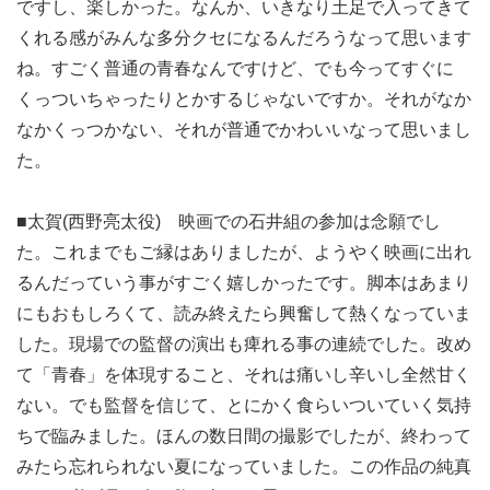
ですし、楽しかった。なんか、いきなり土足で入ってきて
くれる感がみんな多分クセになるんだろうなって思います
ね。すごく普通の青春なんですけど、でも今ってすぐに
くっついちゃったりとかするじゃないですか。それがなか
なかくっつかない、それが普通でかわいいなって思いまし
た。
■太賀(西野亮太役) 映画での石井組の参加は念願でし
た。これまでもご縁はありましたが、ようやく映画に出れ
るんだっていう事がすごく嬉しかったです。脚本はあまり
にもおもしろくて、読み終えたら興奮して熱くなっていま
した。現場での監督の演出も痺れる事の連続でした。改め
て「青春」を体現すること、それは痛いし辛いし全然甘く
ない。でも監督を信じて、とにかく食らいついていく気持
ちで臨みました。ほんの数日間の撮影でしたが、終わって
みたら忘れられない夏になっていました。この作品の純真