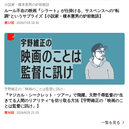
小説家・榎本憲男の炉前散語
ルール不在の映画『シラート』が仕掛ける、サスペンスへの“転
調”というサプライズ【小説家・榎本憲男の炉前散語】
第17回
2026/7/18 18:30
宇野維正の「映画のことは監督に訊け」
『マジカル・シークレット・ツアー』で飛躍。天野千尋監督の“生
きてる人間のリアリティ”を切り取る方法【宇野維正の「映画のこ
とは監督に訊け」】
第30回
2026/6/25 21:15
一覧を見る