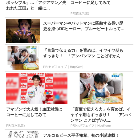
ポッシブル」…『アクアマン／失
コーヒーに足してみて
われた王国』と一緒に...
PR(森永乳業)
スーパーマンやバットマンに匹敵する長い歴
史を持つDCヒーロー、ブルービートルって...
「言葉で伝える力」を育めば、イヤイヤ期も
すっきり！ 「アンパンマン ことばずかん...
PR(セガフェイブ｜HugKum)
アマゾンで大人気！血圧対策は
「言葉で伝える力」を育めば、イ
コーヒーに足してみて
ヤイヤ期もすっきり！ 「アンパ
ンマン ことばずかん...
PR(森永乳業)
PR(セガフェイブ｜HugKum)
アルコ＆ピース平子祐希、初の小説連載！