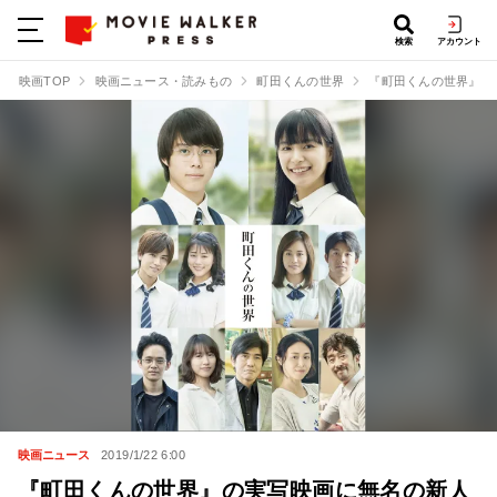
検索
アカウント
映画TOP
映画ニュース・読みもの
町田くんの世界
『町田くんの世界』の
映画ニュース
2019/1/22 6:00
『町田くんの世界』の実写映画に無名の新人