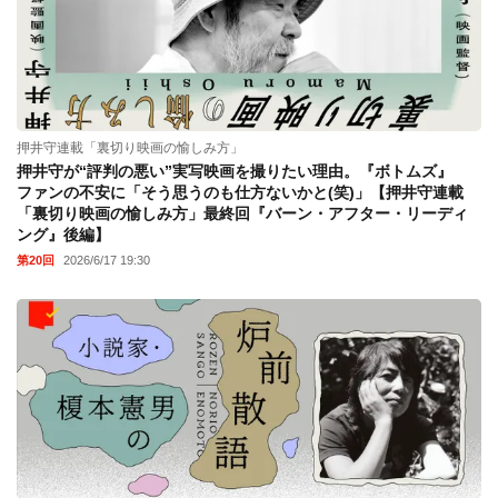
押井守連載「裏切り映画の愉しみ方」
押井守が“評判の悪い”実写映画を撮りたい理由。『ボトムズ』
ファンの不安に「そう思うのも仕方ないかと(笑)」【押井守連載
「裏切り映画の愉しみ方」最終回『バーン・アフター・リーディ
ング』後編】
第20回
2026/6/17 19:30