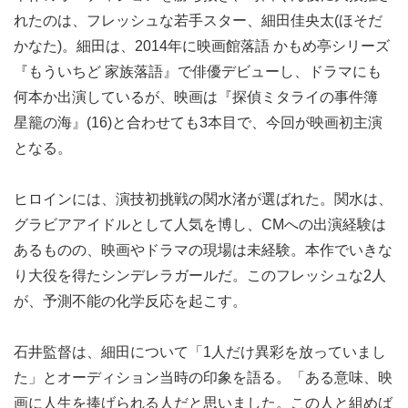
れたのは、フレッシュな若手スター、細田佳央太(ほそだ
かなた)。細田は、2014年に映画館落語 かもめ亭シリーズ
『もういちど 家族落語』で俳優デビューし、ドラマにも
何本か出演しているが、映画は『探偵ミタライの事件簿
星籠の海』(16)と合わせても3本目で、今回が映画初主演
となる。
ヒロインには、演技初挑戦の関水渚が選ばれた。関水は、
グラビアアイドルとして人気を博し、CMへの出演経験は
あるものの、映画やドラマの現場は未経験。本作でいきな
り大役を得たシンデレラガールだ。このフレッシュな2人
が、予測不能の化学反応を起こす。
石井監督は、細田について「1人だけ異彩を放っていまし
た」とオーディション当時の印象を語る。「ある意味、映
画に人生を捧げられる人だと思いました。この人と組めば