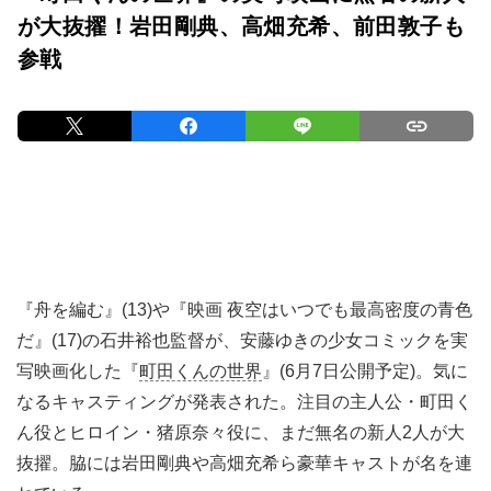
が大抜擢！岩田剛典、高畑充希、前田敦子も
参戦
『舟を編む』(13)や『映画 夜空はいつでも最高密度の青色
だ』(17)の石井裕也監督が、安藤ゆきの少女コミックを実
写映画化した『
町田くんの世界
』(6月7日公開予定)。気に
なるキャスティングが発表された。注目の主人公・町田く
ん役とヒロイン・猪原奈々役に、まだ無名の新人2人が大
抜擢。脇には岩田剛典や高畑充希ら豪華キャストが名を連