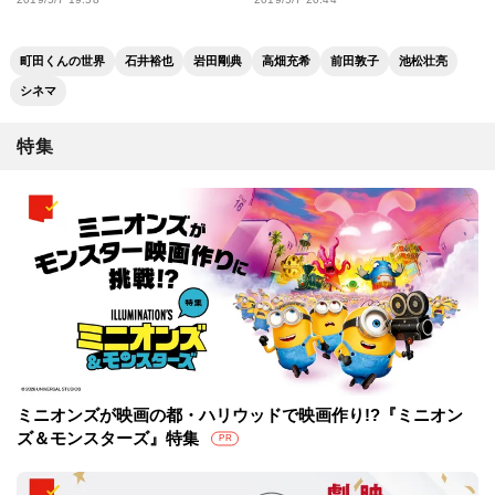
町田くんの世界
石井裕也
岩田剛典
高畑充希
前田敦子
池松壮亮
シネマ
特集
ミニオンズが映画の都・ハリウッドで映画作り!?『ミニオン
ズ＆モンスターズ』特集
PR