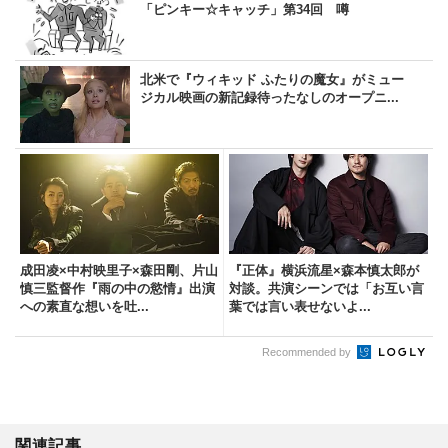
「ピンキー☆キャッチ」第34回 噂
北米で『ウィキッド ふたりの魔女』がミュー
ジカル映画の新記録待ったなしのオープニ...
成田凌×中村映里子×森田剛、片山
『正体』横浜流星×森本慎太郎が
慎三監督作『雨の中の慾情』出演
対談。共演シーンでは「お互い言
への素直な想いを吐...
葉では言い表せないよ...
Recommended by
関連記事