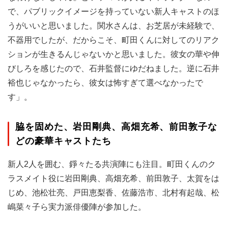
で、パブリックイメージを持っていない新人キャストのほ
うがいいと思いました。関水さんは、お芝居が未経験で、
不器用でしたが、だからこそ、町田くんに対してのリアク
ションが生きるんじゃないかと思いました。彼女の華や伸
びしろを感じたので、石井監督にゆだねました。逆に石井
裕也じゃなかったら、彼女は怖すぎて選べなかったで
す」。
脇を固めた、岩田剛典、高畑充希、前田敦子な
どの豪華キャストたち
新人2人を囲む、錚々たる共演陣にも注目。町田くんのク
ラスメイト役に岩田剛典、高畑充希、前田敦子、太賀をは
じめ、池松壮亮、戸田恵梨香、佐藤浩市、北村有起哉、松
嶋菜々子ら実力派俳優陣が参加した。