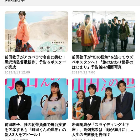
前田敦子がアカペラで名曲に挑む！
前田敦子が“幻の怪魚”を追ってウズ
黒沢清監督最新作、予告＆ポスター
ベキスタンへ！『旅のおわり世界の
が完成
はじまり』予告編＆場面写真
2019/3/13 12:00
2019/4/23 7:00
前田敦子、膝の靭帯負傷で舞台挨拶
岩田剛典が「スライディング土下
を欠席するも『町田くんの世界』の
座」、高畑充希は「顔が満月に」…
新人2人をアピール！
人生の失敗談を告白!?
2019/5/7 19:58
2019/5/7 20:44