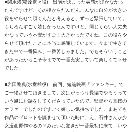
■関水渚(猪原奈々役) 出演が決まった実感が湧かなかっ
たんですけど、その後からだんだんこんなに自分が大きい
役をやらせて頂くんだと考えると、ずっと緊張していて。
もちろんすごく嬉しかったんですけど、同じくらい大丈夫
かなっていう不安がすごく大きかったですね。この役をや
らせて頂けたことに本当に感謝しています。今まで生きて
きた中で一番悩み、一番苦しみました。でもそういうこと
があったからこそ今までで一番充実していて楽しくて幸せ
でした。
■岩田剛典(氷室雄役) 前回、短編映画「ファンキー」で
ご一緒させて頂きまして、次はがっつり長編でやろうって
いう風にお話をしてくださっていたので、監督から直接の
オファーでしたのですごく嬉しい気持ちでした。まあでも
作品のプロットを読ませて頂いた時に、え、石井さんが少
女漫画原作やるの？みたいな驚きが一番最初に来て、いや