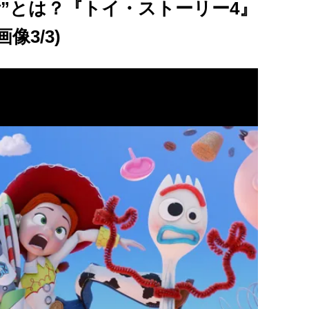
”とは？『トイ・ストーリー4』
像3/3)