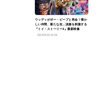
ウッディがボー・ピープと再会！懐か
しい仲間、新たな友…涙腺を刺激する
『トイ・ストーリー4』最新映像
2019/3/20 16:54