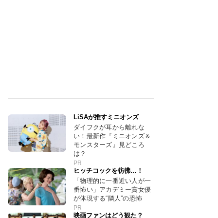
LiSAが推すミニオンズ
ダイフクが耳から離れな
い！最新作『ミニオンズ＆
モンスターズ』見どころ
は？
PR
ヒッチコックを彷彿…！
「物理的に一番近い人が一
番怖い」アカデミー賞女優
が体現する“隣人”の恐怖
PR
映画ファンはどう観た？