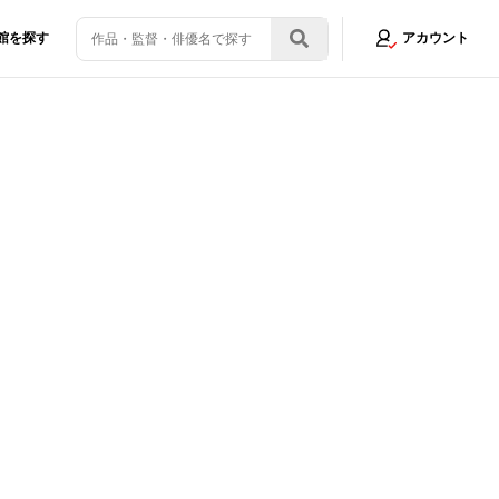
館を探す
アカウント
新映像＆ポスター解禁
画像3/3