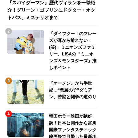
『スパイダーマン』歴代ヴィランを一挙紹
『スパイダーマン
介！グリーン・ゴブリンにドクター・オク
介！グリーン・ゴ
トパス、ミステリオまで
トパス、ミステリ
「ダイフクー！のフレー
ズが耳から離れない！
(笑)」ミニオンズファミ
リー、LiSAの『ミニオ
ンズ＆モンスターズ』推
しポイント
『オーメン』から半世
紀…“悪魔の子”ダミア
ン、苦悩と闘争の道のり
韓国ホラー映画が絶好
調！日本公開作から富川
国際ファンタスティック
映画祭で目撃した最新ホ