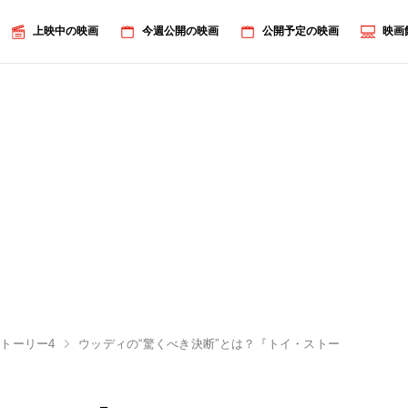
上映中の映画
今週公開の映画
公開予定の映画
映画
トーリー4
ウッディの“驚くべき決断”とは？『トイ・ストーリー4』最