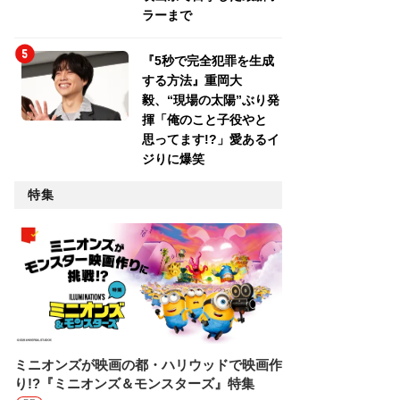
ラーまで
『5秒で完全犯罪を生成
する方法』重岡大
毅、“現場の太陽”ぶり発
揮「俺のこと子役やと
思ってます!?」愛あるイ
ジりに爆笑
特集
ミニオンズが映画の都・ハリウッドで映画作
り!?『ミニオンズ＆モンスターズ』特集