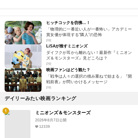
ヒッチコックを彷彿…！
「物理的に一番近い人が一番怖い」アカデミー
賞女優が体現する“隣人”の恐怖
PR
LiSAが推すミニオンズ
ダイフクが耳から離れない！最新作『ミニオン
ズ＆モンスターズ』見どころは？
PR
映画ファンはどう観た？
「戦争は人々の選択の積み重ねで始まる」『開
戦前夜』が問いかけるメッセージ
PR
デイリーみたい映画ランキング
ミニオンズ＆モンスターズ
2026年8月7日公開
12339