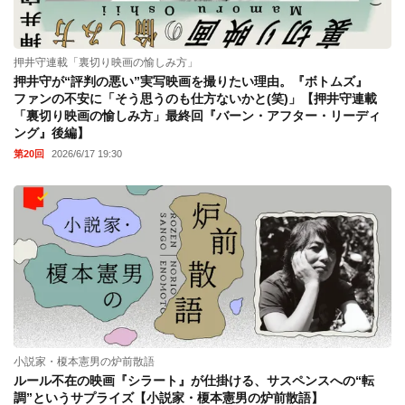
押井守連載「裏切り映画の愉しみ方」
押井守が“評判の悪い”実写映画を撮りたい理由。『ボトムズ』
ファンの不安に「そう思うのも仕方ないかと(笑)」【押井守連載
「裏切り映画の愉しみ方」最終回『バーン・アフター・リーディ
ング』後編】
第20回
2026/6/17 19:30
小説家・榎本憲男の炉前散語
ルール不在の映画『シラート』が仕掛ける、サスペンスへの“転
調”というサプライズ【小説家・榎本憲男の炉前散語】