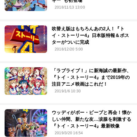
キー”も初登場
2018/11/13 13:00
吹替え版はもちろんあの2人！『ト
イ・ストーリー4』日本版特報＆ポス
ターがついに完成
2018/12/20 5:00
「ラブライブ！」に新海誠の最新作、
『トイ・ストーリー4』まで2019年の
注目アニメ映画はこれだ！
2019/1/6 10:30
ウッディがボー・ピープと再会！懐か
しい仲間、新たな友…涙腺を刺激する
『トイ・ストーリー4』最新映像
2019/3/20 16:54