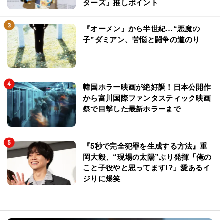
ターズ』推しポイント
『オーメン』から半世紀…“悪魔の
子”ダミアン、苦悩と闘争の道のり
韓国ホラー映画が絶好調！日本公開作
から富川国際ファンタスティック映画
祭で目撃した最新ホラーまで
『5秒で完全犯罪を生成する方法』重
岡大毅、“現場の太陽”ぶり発揮「俺の
こと子役やと思ってます!?」愛あるイ
ジりに爆笑