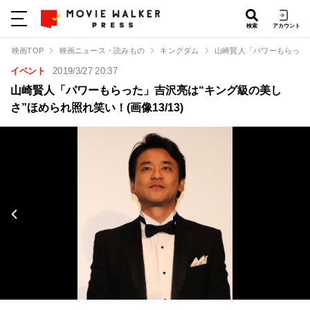
検索
アカウント
映画TOP
映画ニュース・読みもの
キングダム
山崎賢人「パワーもらった
イベント
2019/3/27 20:37
山崎賢人「パワーもらった」吉沢亮は“キング級の美し
さ”ほめられ照れ笑い！(画像13/13)