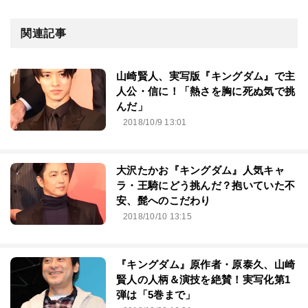
関連記事
山崎賢人、実写版『キングダム』で主
人公・信に！「熱さを胸に死ぬ気で挑
んだ」
2018/10/9 13:01
大沢たかお『キングダム』人気キャ
ラ・王騎にどう挑んだ？抱いていた不
安、髭へのこだわり
2018/10/10 13:15
『キングダム』原作者・原泰久、山崎
賢人の人柄＆演技を絶賛！実写化第1
弾は「5巻まで」