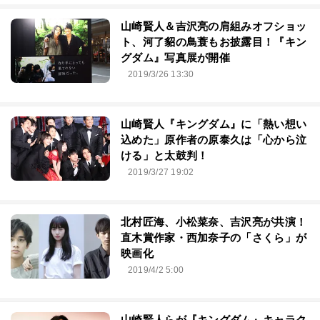
山崎賢人＆吉沢亮の肩組みオフショッ
ト、河了貂の鳥蓑もお披露目！『キン
グダム』写真展が開催
2019/3/26 13:30
山崎賢人『キングダム』に「熱い想い
込めた」原作者の原泰久は「心から泣
ける」と太鼓判！
2019/3/27 19:02
北村匠海、小松菜奈、吉沢亮が共演！
直木賞作家・西加奈子の「さくら」が
映画化
2019/4/2 5:00
山崎賢人らが『キングダム』キャラク