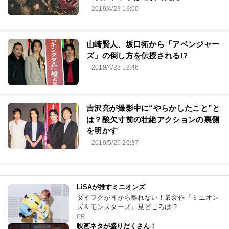
2019/4/23 16:00
山崎賢人、坂口拓から「アベンジャー
ズ」の倒し方を伝授される!?
2019/4/28 12:46
吉沢亮が撮影中に“やらかしたこと”と
は？酸欠寸前の壮絶アクションの裏側
を明かす
2019/5/25 20:37
LiSAが推すミニオンズ
ダイフクが耳から離れない！最新作『ミニオン
ズ＆モンスターズ』見どころは？
PR
映画ネタが盛りだくさん！