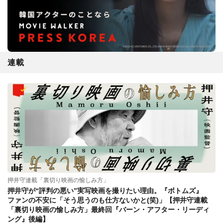
連載
押井守連載「裏切り映画の愉しみ方」
押井守が“評判の悪い”実写映画を撮りたい理由。『ボトムズ』
ファンの不安に「そう思うのも仕方ないかと(笑)」【押井守連載
「裏切り映画の愉しみ方」最終回『バーン・アフター・リーディ
ング』後編】