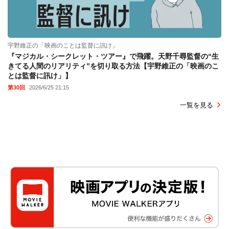
宇野維正の「映画のことは監督に訊け」
『マジカル・シークレット・ツアー』で飛躍。天野千尋監督の“生
きてる人間のリアリティ”を切り取る方法【宇野維正の「映画のこ
とは監督に訊け」】
第30回
2026/6/25 21:15
一覧を見る