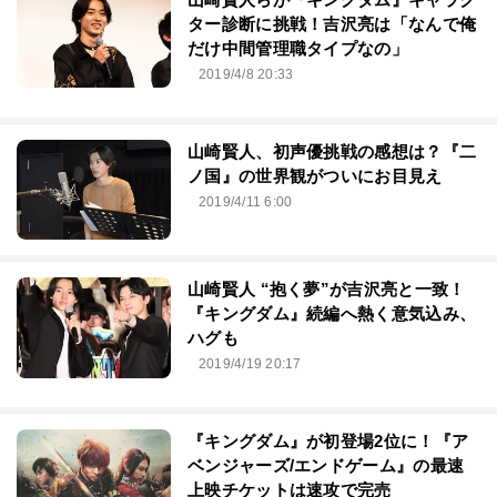
ター診断に挑戦！吉沢亮は「なんで俺
だけ中間管理職タイプなの」
2019/4/8 20:33
山崎賢人、初声優挑戦の感想は？『二
ノ国』の世界観がついにお目見え
2019/4/11 6:00
山崎賢人 “抱く夢”が吉沢亮と一致！
『キングダム』続編へ熱く意気込み、
ハグも
2019/4/19 20:17
『キングダム』が初登場2位に！『ア
ベンジャーズ/エンドゲーム』の最速
上映チケットは速攻で完売