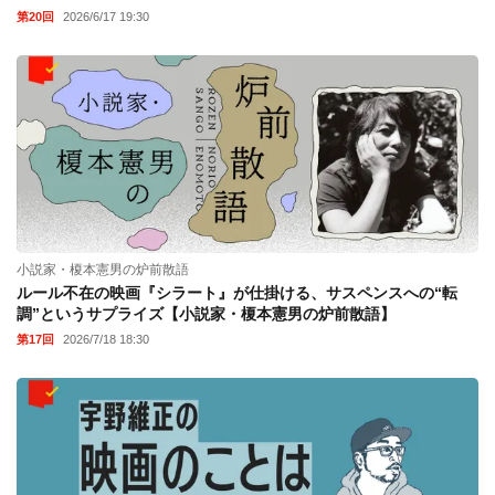
第20回
2026/6/17 19:30
小説家・榎本憲男の炉前散語
ルール不在の映画『シラート』が仕掛ける、サスペンスへの“転
調”というサプライズ【小説家・榎本憲男の炉前散語】
第17回
2026/7/18 18:30