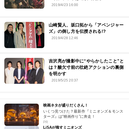
2019/4/23 16:00
山崎賢人、坂口拓から「アベンジャー
ズ」の倒し方を伝授される!?
2019/4/28 12:46
吉沢亮が撮影中に“やらかしたこと”と
は？酸欠寸前の壮絶アクションの裏側
を明かす
2019/5/25 20:37
映画ネタが盛りだくさん！
いくつ見つけた？最新作『ミニオンズ＆モンス
ターズ』は“映画作り”に奔走！
PR
LiSAが推すミニオンズ