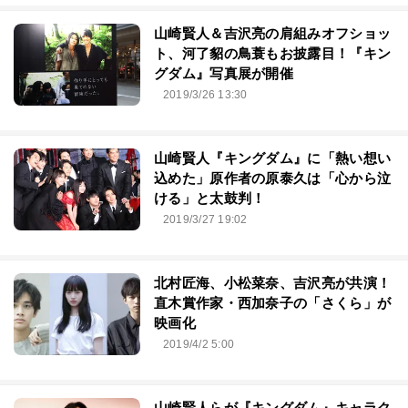
山崎賢人＆吉沢亮の肩組みオフショッ
ト、河了貂の鳥蓑もお披露目！『キン
グダム』写真展が開催
2019/3/26 13:30
山崎賢人『キングダム』に「熱い想い
込めた」原作者の原泰久は「心から泣
ける」と太鼓判！
2019/3/27 19:02
北村匠海、小松菜奈、吉沢亮が共演！
直木賞作家・西加奈子の「さくら」が
映画化
2019/4/2 5:00
山崎賢人らが『キングダム』キャラク