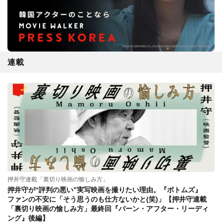
連載
押井守連載「裏切り映画の愉しみ方」
押井守が“評判の悪い”実写映画を撮りたい理由。『ボトムズ』
ファンの不安に「そう思うのも仕方ないかと(笑)」【押井守連載
「裏切り映画の愉しみ方」最終回『バーン・アフター・リーディ
ング』後編】