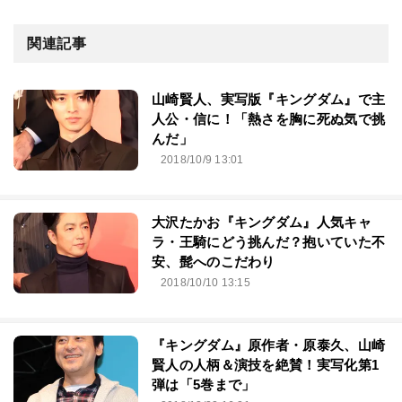
関連記事
山崎賢人、実写版『キングダム』で主
人公・信に！「熱さを胸に死ぬ気で挑
んだ」
2018/10/9 13:01
大沢たかお『キングダム』人気キャ
ラ・王騎にどう挑んだ？抱いていた不
安、髭へのこだわり
2018/10/10 13:15
『キングダム』原作者・原泰久、山崎
賢人の人柄＆演技を絶賛！実写化第1
弾は「5巻まで」