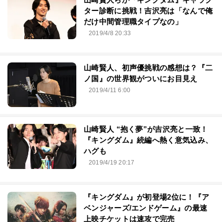
ター診断に挑戦！吉沢亮は「なんで俺
だけ中間管理職タイプなの」
2019/4/8 20:33
山崎賢人、初声優挑戦の感想は？『二
ノ国』の世界観がついにお目見え
2019/4/11 6:00
山崎賢人 “抱く夢”が吉沢亮と一致！
『キングダム』続編へ熱く意気込み、
ハグも
2019/4/19 20:17
『キングダム』が初登場2位に！『ア
ベンジャーズ/エンドゲーム』の最速
上映チケットは速攻で完売