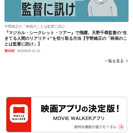
宇野維正の「映画のことは監督に訊け」
『マジカル・シークレット・ツアー』で飛躍。天野千尋監督の“生
きてる人間のリアリティ”を切り取る方法【宇野維正の「映画のこ
とは監督に訊け」】
第30回
2026/6/25 21:15
一覧を見る