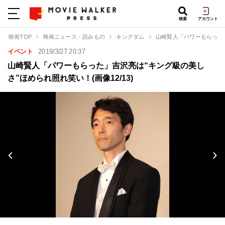
検索
アカウント
映画TOP
映画ニュース・読みもの
キングダム
山崎賢人「パワーもらった
イベント
2019/3/27 20:37
山崎賢人「パワーもらった」吉沢亮は“キング級の美し
さ”ほめられ照れ笑い！(画像12/13)