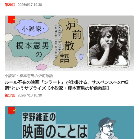
第20回
2026/6/17 19:30
小説家・榎本憲男の炉前散語
ルール不在の映画『シラート』が仕掛ける、サスペンスへの“転
調”というサプライズ【小説家・榎本憲男の炉前散語】
第17回
2026/7/18 18:30