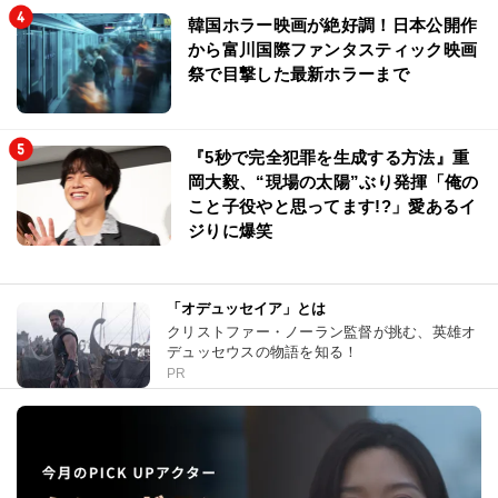
韓国ホラー映画が絶好調！日本公開作
から富川国際ファンタスティック映画
祭で目撃した最新ホラーまで
『5秒で完全犯罪を生成する方法』重
岡大毅、“現場の太陽”ぶり発揮「俺の
こと子役やと思ってます!?」愛あるイ
ジりに爆笑
「オデュッセイア」とは
クリストファー・ノーラン監督が挑む、英雄オ
デュッセウスの物語を知る！
PR