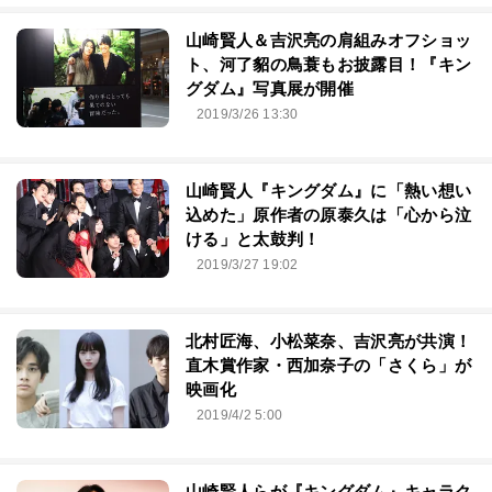
山崎賢人＆吉沢亮の肩組みオフショッ
ト、河了貂の鳥蓑もお披露目！『キン
グダム』写真展が開催
2019/3/26 13:30
山崎賢人『キングダム』に「熱い想い
込めた」原作者の原泰久は「心から泣
ける」と太鼓判！
2019/3/27 19:02
北村匠海、小松菜奈、吉沢亮が共演！
直木賞作家・西加奈子の「さくら」が
映画化
2019/4/2 5:00
山崎賢人らが『キングダム』キャラク