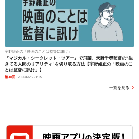
宇野維正の「映画のことは監督に訊け」
『マジカル・シークレット・ツアー』で飛躍。天野千尋監督の“生
きてる人間のリアリティ”を切り取る方法【宇野維正の「映画のこ
とは監督に訊け」】
第30回
2026/6/25 21:15
一覧を見る