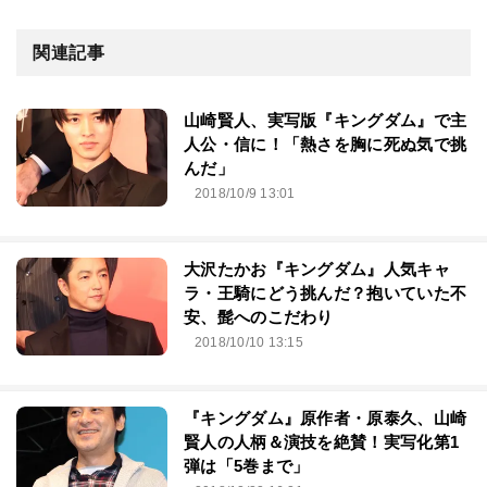
関連記事
山崎賢人、実写版『キングダム』で主
人公・信に！「熱さを胸に死ぬ気で挑
んだ」
2018/10/9 13:01
大沢たかお『キングダム』人気キャ
ラ・王騎にどう挑んだ？抱いていた不
安、髭へのこだわり
2018/10/10 13:15
『キングダム』原作者・原泰久、山崎
賢人の人柄＆演技を絶賛！実写化第1
弾は「5巻まで」