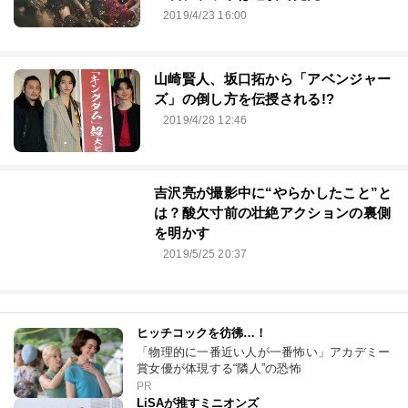
2019/4/23 16:00
山崎賢人、坂口拓から「アベンジャー
ズ」の倒し方を伝授される!?
2019/4/28 12:46
吉沢亮が撮影中に“やらかしたこと”と
は？酸欠寸前の壮絶アクションの裏側
を明かす
2019/5/25 20:37
ヒッチコックを彷彿…！
「物理的に一番近い人が一番怖い」アカデミー
賞女優が体現する“隣人”の恐怖
PR
LiSAが推すミニオンズ