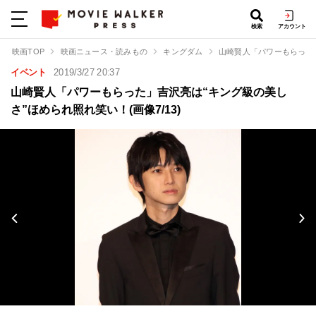
検索
アカウント
映画TOP
映画ニュース・読みもの
キングダム
山崎賢人「パワーもらった
イベント
2019/3/27 20:37
山崎賢人「パワーもらった」吉沢亮は“キング級の美し
さ”ほめられ照れ笑い！(画像7/13)