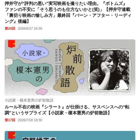
押井守が“評判の悪い”実写映画を撮りたい理由。『ボトムズ』
ファンの不安に「そう思うのも仕方ないかと(笑)」【押井守連載
「裏切り映画の愉しみ方」最終回『バーン・アフター・リーディ
ング』後編】
第20回
2026/6/17 19:30
小説家・榎本憲男の炉前散語
ルール不在の映画『シラート』が仕掛ける、サスペンスへの“転
調”というサプライズ【小説家・榎本憲男の炉前散語】
第17回
2026/7/18 18:30