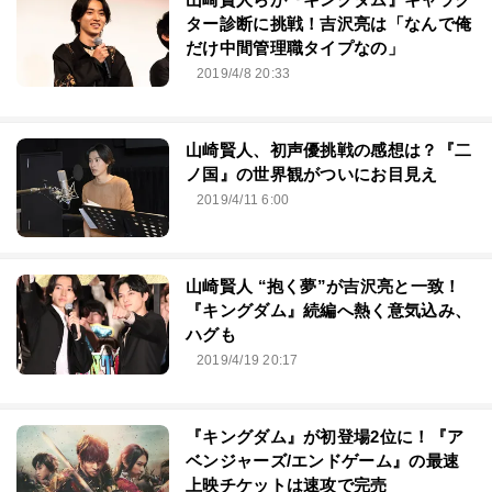
ター診断に挑戦！吉沢亮は「なんで俺
だけ中間管理職タイプなの」
2019/4/8 20:33
山崎賢人、初声優挑戦の感想は？『二
ノ国』の世界観がついにお目見え
2019/4/11 6:00
山崎賢人 “抱く夢”が吉沢亮と一致！
『キングダム』続編へ熱く意気込み、
ハグも
2019/4/19 20:17
『キングダム』が初登場2位に！『ア
ベンジャーズ/エンドゲーム』の最速
上映チケットは速攻で完売