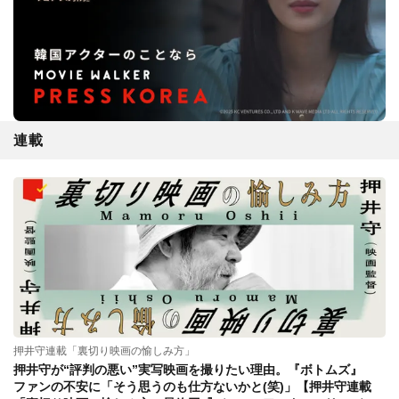
連載
押井守連載「裏切り映画の愉しみ方」
押井守が“評判の悪い”実写映画を撮りたい理由。『ボトムズ』
ファンの不安に「そう思うのも仕方ないかと(笑)」【押井守連載