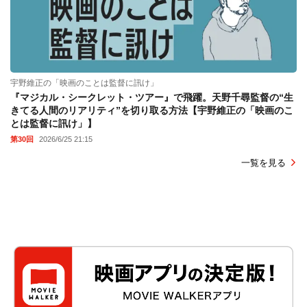
宇野維正の「映画のことは監督に訊け」
『マジカル・シークレット・ツアー』で飛躍。天野千尋監督の“生
きてる人間のリアリティ”を切り取る方法【宇野維正の「映画のこ
とは監督に訊け」】
第30回
2026/6/25 21:15
一覧を見る