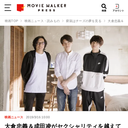
検索
アカウント
映画TOP
映画ニュース・読みもの
窮鼠はチーズの夢を見る
大倉忠義＆成
映画ニュース
2019/3/16 10:00
大倉忠義＆成田凌がセクシャリティを越えて