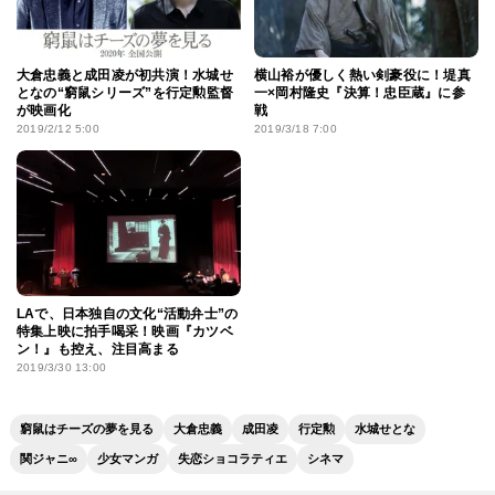
大倉忠義と成田凌が初共演！水城せ
横山裕が優しく熱い剣豪役に！堤真
となの“窮鼠シリーズ”を行定勲監督
一×岡村隆史『決算！忠臣蔵』に参
が映画化
戦
2019/2/12 5:00
2019/3/18 7:00
LAで、日本独自の文化“活動弁士”の
特集上映に拍手喝采！映画『カツベ
ン！』も控え、注目高まる
2019/3/30 13:00
窮鼠はチーズの夢を見る
大倉忠義
成田凌
行定勲
水城せとな
関ジャニ∞
少女マンガ
失恋ショコラティエ
シネマ