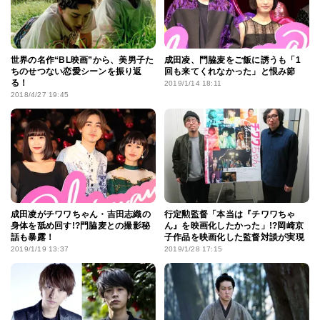
世界の名作“BL映画”から、美男子た
成田凌、門脇麦をご飯に誘うも「1
ちのせつない恋愛シーンを振り返
回も来てくれなかった」と恨み節
る！
2019/1/14 18:11
2018/4/27 19:45
成田凌がチワワちゃん・吉田志織の
行定勲監督「本当は『チワワちゃ
身体を舐め回す!?門脇麦との撮影秘
ん』を映画化したかった」!?岡崎京
話も暴露！
子作品を映画化した監督対談が実現
2019/1/19 13:37
2019/1/28 17:15