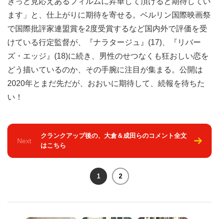
きっと見応えあるフィルムに昇華して頂けると期待してい
ます」と、仕上がりに期待を寄せる。ベルリン国際映画祭
で国際批評家連盟賞を2度受賞するなど国内外で評価を受
けている行定監督が、『ナラタージュ』(17)、『リバー
ズ・エッジ』(18)に続き、男性のせつなくも狂おしい恋を
どう描いているのか、その手腕に注目が集まる。公開は
2020年とまだ先だが、おおいに期待して、続報を待ちた
い！
クランクアップ後の、大倉＆成田らのコメント全文
Next
はこちら
1
2