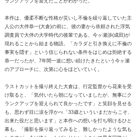
ランクアップを迎えたことがわかった。
本作は、優柔不断な性格が災いし不倫を繰り返していた主
人公の大伴恭一(大倉)の前に、彼の妻から依頼された浮気
調査員で大伴の大学時代の後輩である、今ヶ瀬渉(成田)が
現れることから始まる物語。「カラダと引き換えに不倫の
事実を隠す」という信じられない条件をはじめは拒絶する
恭一だったが、7年間一途に想い続けたきたという今ヶ瀬
のアプローチに、次第に心をほどいていく。
ラストカットを撮り終えた大倉は、行定監督から花束を受
け取ると、「気付いたら朝になっていましたが、無事にク
ランクアップを迎えられて良かったです」と笑顔を見せる
も、思わず目に涙を浮かべ「33歳といういまだからこそ、
出来た役だと思います」と本作への想いを打ち明けるひと
幕も。「撮影を振り返ってみると、難しかったような気も