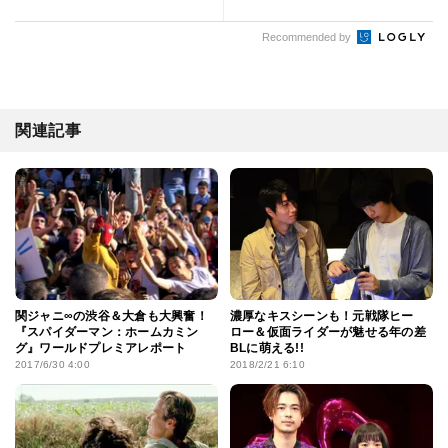
Recommended by
関連記事
関ジャニ∞の渋谷＆大倉も大興奮！
濃厚なキスシーンも！元戦隊ヒー
『スパイダーマン：ホームカミン
ロー＆仮面ライダーが魅せる年の差
グ』ワールドプレミアレポート
BLに萌える!!
2017/6/30 4:00
2018/2/21 6:10