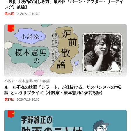
「裏切り映画の愉しみ方」最終回『バーン・アフター・リーディ
ング』後編】
第20回
2026/6/17 19:30
小説家・榎本憲男の炉前散語
ルール不在の映画『シラート』が仕掛ける、サスペンスへの“転
調”というサプライズ【小説家・榎本憲男の炉前散語】
第17回
2026/7/18 18:30