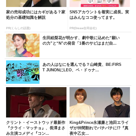
家の売却成功にはカギがある？家
SNSアカウントを着実に成長。実
処分の基礎知識を解説
はみんなココ使ってます。
PR(くらしの話題)
PR(Dreaw合同会社)
生田絵梨花が明かす、劇中歌に込めた“願い
の力”と“N”の発音「1番のサビはまだ自...
あの人はなにを選んでる？山崎貴、BE:FIRS
T JUNONにLEO、ペ・ドゥナ...
クリント・イーストウッド最新作
King&Prince永瀬廉と池田エライ
『クライ・マッチョ』、長澤まさ
ザが仲間割れでバチバチに!?『真
み主演コメディ『コン...
夜中乙女...