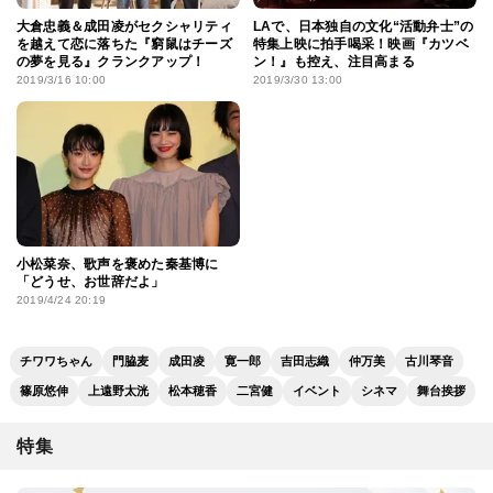
大倉忠義＆成田凌がセクシャリティ
LAで、日本独自の文化“活動弁士”の
を越えて恋に落ちた『窮鼠はチーズ
特集上映に拍手喝采！映画『カツベ
の夢を見る』クランクアップ！
ン！』も控え、注目高まる
2019/3/16 10:00
2019/3/30 13:00
小松菜奈、歌声を褒めた秦基博に
「どうせ、お世辞だよ」
2019/4/24 20:19
チワワちゃん
門脇麦
成田凌
寛一郎
吉田志織
仲万美
古川琴音
篠原悠伸
上遠野太洸
松本穂香
二宮健
イベント
シネマ
舞台挨拶
特集