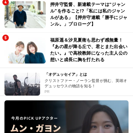
押井守監督、新連載テーマは“ジャン
ル”を作ること!?「私には私のジャン
ルがある」【押井守連載「勝手にジャ
ンル。」プロローグ】
福原遥＆汐見夏衛も思わず感無量！
『あの星が降る丘で、君とまた出会い
たい。』で高校教師になった主人公の
想いと成長に胸を打たれる
「オデュッセイア」とは
クリストファー・ノーラン監督が挑む、英雄オ
デュッセウスの物語を知る！
PR