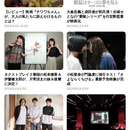
【レビュー】映画『チワワちゃん』
大倉忠義と成田凌が初共演！水城せ
が、大人の私たちに訴えかけるもの
となの“窮鼠シリーズ”を行定勲監督
とは？
が映画化
2019/1/30 15:00
2019/2/12 5:00
ネクストブレイク筆頭の松本穂香＆
小松菜奈が門脇麦に強引キス！『さ
伊藤健太郎が、片寄涼太の妹＆後輩
よならくちびる』最新予告映像が完
に決定！
成
2019/2/18 6:00
2019/3/15 8:00