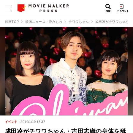
検索
アカウント
映画TOP
映画ニュース・読みもの
チワワちゃん
成田凌がチワワちゃん・
イベント
2019/1/19 13:37
成田凌がチワワちゃん・吉田志織の身体を舐