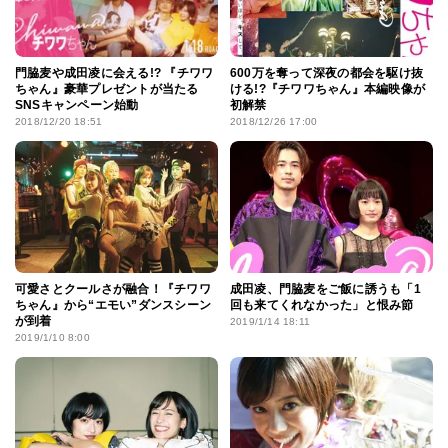
門脇麦や成田凌に会える!? 『チワワ
600万を奪って深夜の都会を駆け抜
ちゃん』豪華プレゼントが当たる
ける!?『チワワちゃん』本編映像が
SNSキャンペーン始動
初解禁
2018/12/20 18:51
2018/12/26 17:00
可愛さとクールさが融合！『チワワ
成田凌、門脇麦をご飯に誘うも「1
ちゃん』から“エモい”ダンスシーン
回も来てくれなかった」と恨み節
が到着
2019/1/14 18:11
2019/1/10 8:00