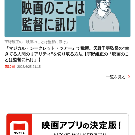
宇野維正の「映画のことは監督に訊け」
『マジカル・シークレット・ツアー』で飛躍。天野千尋監督の“生
きてる人間のリアリティ”を切り取る方法【宇野維正の「映画のこ
とは監督に訊け」】
第30回
2026/6/25 21:15
一覧を見る