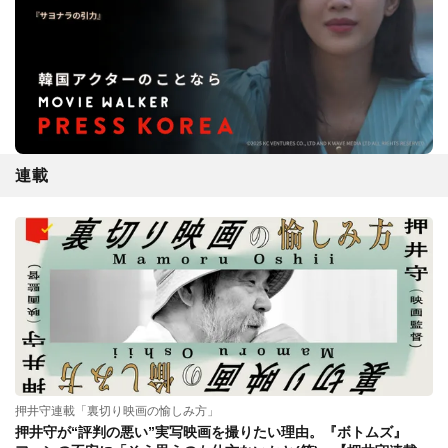
連載
押井守連載「裏切り映画の愉しみ方」
押井守が“評判の悪い”実写映画を撮りたい理由。『ボトムズ』