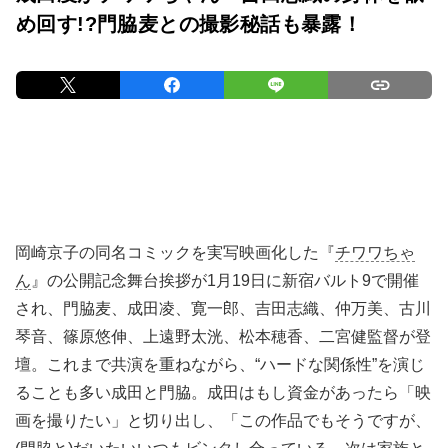
め回す!?門脇麦との撮影秘話も暴露！
岡崎京子の同名コミックを実写映画化した『
チワワちゃ
ん
』の公開記念舞台挨拶が1月19日に新宿バルト9で開催
され、門脇麦、成田凌、寛一郎、吉田志織、仲万美、古川
琴音、篠原悠伸、上遠野太洸、松本穂香、二宮健監督が登
壇。これまで共演を重ねながら、“ハードな関係性”を演じ
ることも多い成田と門脇。成田はもし資金があったら「映
画を撮りたい」と切り出し、「この作品でもそうですが、