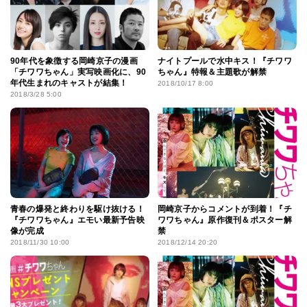
90年代を象徴する岡崎京子の漫画
ナイトプールで水中キス！『チワワ
「チワワちゃん」実写映画化に、90
ちゃん』特報＆主題歌が解禁
年代生まれのキャストが結集！
2018/10/17 8:00
2018/3/28 5:00
青春の爆発と終わりを駆け抜ける！
岡崎京子からコメントが到着！『チ
『チワワちゃん』エモい最新予告映
ワワちゃん』原作復刊＆ポスター解
像が完成
禁
2018/11/30 10:00
2018/12/14 20:20