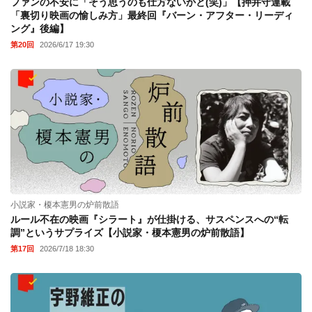
ファンの不安に「そう思うのも仕方ないかと(笑)」【押井守連載
「裏切り映画の愉しみ方」最終回『バーン・アフター・リーディ
ング』後編】
第20回
2026/6/17 19:30
小説家・榎本憲男の炉前散語
ルール不在の映画『シラート』が仕掛ける、サスペンスへの“転
調”というサプライズ【小説家・榎本憲男の炉前散語】
第17回
2026/7/18 18:30