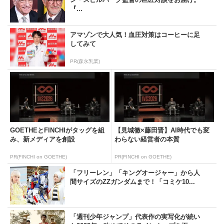
『...
アマゾンで大人気！血圧対策はコーヒーに足
してみて
PR(森永乳業)
GOETHEとFINCHIがタッグを組
【見城徹×藤田晋】AI時代でも変
み、新メディアを創設
わらない経営者の本質
PR(FINCHI on GOETHE)
PR(FINCHI on GOETHE)
「フリーレン」「キングオージャー」から人
間サイズのZZガンダムまで！「コミケ10...
「週刊少年ジャンプ」代表作の実写化が続い