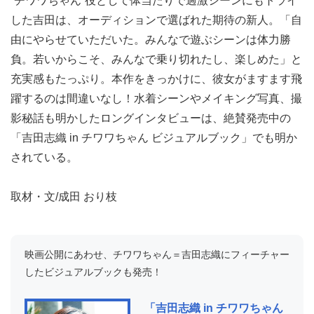
“チワワちゃん”役として体当たりで過激シーンにもトライ
した吉田は、オーディションで選ばれた期待の新人。「自
由にやらせていただいた。みんなで遊ぶシーンは体力勝
負。若いからこそ、みんなで乗り切れたし、楽しめた」と
充実感もたっぷり。本作をきっかけに、彼女がますます飛
躍するのは間違いなし！水着シーンやメイキング写真、撮
影秘話も明かしたロングインタビューは、絶賛発売中の
「吉田志織 in チワワちゃん ビジュアルブック」でも明か
されている。
取材・文/成田 おり枝
映画公開にあわせ、チワワちゃん＝吉田志織にフィーチャー
したビジュアルブックも発売！
「吉田志織 in チワワちゃん