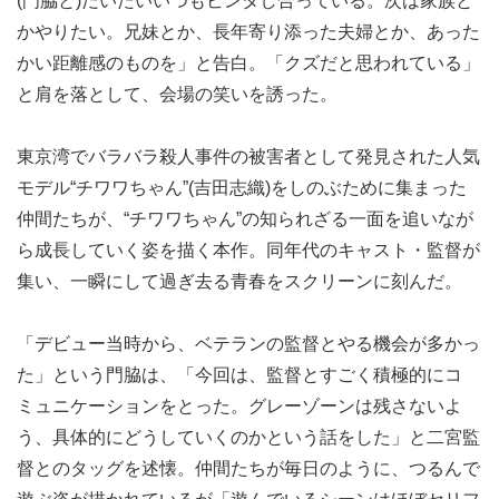
(門脇と)だいたいいつもビンタし合っている。次は家族と
かやりたい。兄妹とか、長年寄り添った夫婦とか、あった
かい距離感のものを」と告白。「クズだと思われている」
と肩を落として、会場の笑いを誘った。
東京湾でバラバラ殺人事件の被害者として発見された人気
モデル“チワワちゃん”(吉田志織)をしのぶために集まった
仲間たちが、“チワワちゃん”の知られざる一面を追いなが
ら成長していく姿を描く本作。同年代のキャスト・監督が
集い、一瞬にして過ぎ去る青春をスクリーンに刻んだ。
「デビュー当時から、ベテランの監督とやる機会が多かっ
た」という門脇は、「今回は、監督とすごく積極的にコ
ミュニケーションをとった。グレーゾーンは残さないよ
う、具体的にどうしていくのかという話をした」と二宮監
督とのタッグを述懐。仲間たちが毎日のように、つるんで