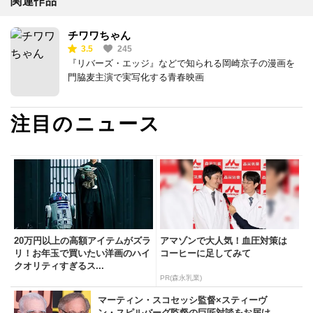
関連作品
チワワちゃん
3.5
245
『リバーズ・エッジ』などで知られる岡崎京子の漫画を
門脇麦主演で実写化する青春映画
注目のニュース
20万円以上の高額アイテムがズラ
アマゾンで大人気！血圧対策は
リ！お年玉で買いたい洋画のハイ
コーヒーに足してみて
クオリティすぎるス...
PR(森永乳業)
マーティン・スコセッシ監督×スティーヴ
ン・スピルバーグ監督の巨匠対談をお届け。