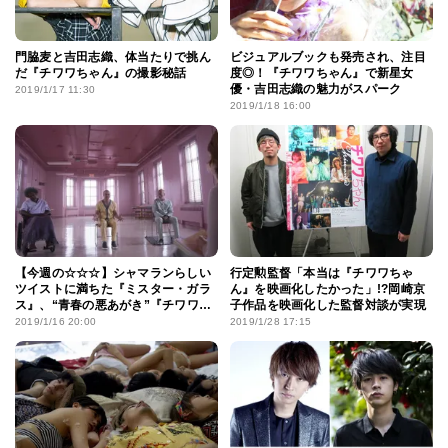
門脇麦と吉田志織、体当たりで挑ん
ビジュアルブックも発売され、注目
だ『チワワちゃん』の撮影秘話
度◎！『チワワちゃん』で新星女
優・吉田志織の魅力がスパーク
2019/1/17 11:30
2019/1/18 16:00
【今週の☆☆☆】シャマランらしい
行定勲監督「本当は『チワワちゃ
ツイストに満ちた『ミスター・ガラ
ん』を映画化したかった」!?岡崎京
ス』、“青春の悪あがき”『チワワ
子作品を映画化した監督対談が実現
ちゃん』など週末観るならこの3
2019/1/16 20:00
2019/1/28 17:15
本！