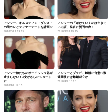
アンジー、キルスティン・ダンスト
アンジーの「老けていくのは生きて
の元カレとディナーデートを計画!?
いる証」発言に賛否の声！
2018/3/21 19:15
2018/3/23 13:15
アンジー娘たちのボーイッシュ化が
アンジーとブラピ、離婚に合意!?数
止まらない！3女がさらにショート
週間後には離婚成立か
に
2018/4/7 13:15
2018/4/2 17:15