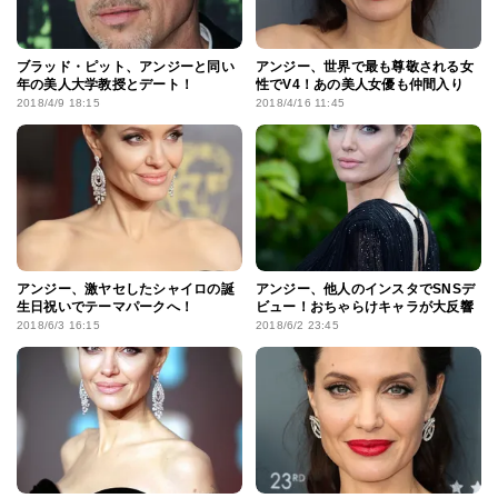
ブラッド・ピット、アンジーと同い
アンジー、世界で最も尊敬される女
年の美人大学教授とデート！
性でV4！あの美人女優も仲間入り
2018/4/9 18:15
2018/4/16 11:45
アンジー、激ヤセしたシャイロの誕
アンジー、他人のインスタでSNSデ
生日祝いでテーマパークへ！
ビュー！おちゃらけキャラが大反響
2018/6/3 16:15
2018/6/2 23:45