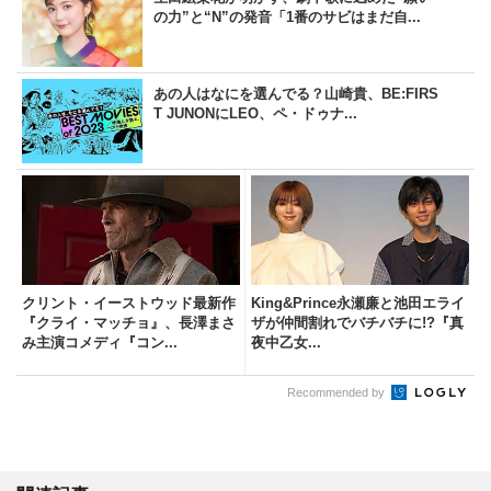
の力”と“N”の発音「1番のサビはまだ自...
あの人はなにを選んでる？山崎貴、BE:FIRS
T JUNONにLEO、ペ・ドゥナ...
クリント・イーストウッド最新作
King&Prince永瀬廉と池田エライ
『クライ・マッチョ』、長澤まさ
ザが仲間割れでバチバチに!?『真
み主演コメディ『コン...
夜中乙女...
Recommended by