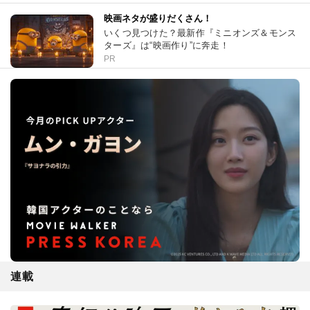
映画ネタが盛りだくさん！
いくつ見つけた？最新作『ミニオンズ＆モンス
ターズ』は“映画作り”に奔走！
PR
連載