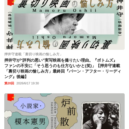
押井守連載「裏切り映画の愉しみ方」
押井守が“評判の悪い”実写映画を撮りたい理由。『ボトムズ』
ファンの不安に「そう思うのも仕方ないかと(笑)」【押井守連載
「裏切り映画の愉しみ方」最終回『バーン・アフター・リーディ
ング』後編】
第20回
2026/6/17 19:30