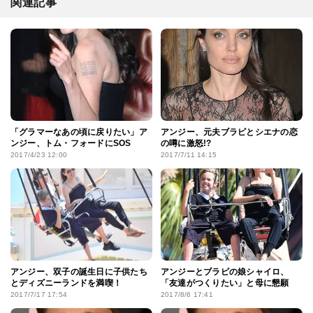
関連記事
「グラマーなあの頃に戻りたい」ア
アンジー、元夫ブラピとシエナの恋
ンジー、トム・フォードにSOS
の噂に激怒!?
2017/4/23 12:00
2017/7/11 14:15
アンジー、双子の誕生日に子供たち
アンジーとブラピの娘シャイロ、
とディズニーランドを満喫！
「友達がつくりたい」と母に懇願
2017/7/17 17:54
2017/8/6 17:41