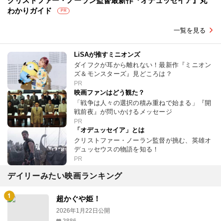
クリストファー・ノーラン監督最新作『オデュッセイア』丸
わかりガイド
PR
一覧を見る
LiSAが推すミニオンズ
ダイフクが耳から離れない！最新作『ミニオン
ズ＆モンスターズ』見どころは？
PR
映画ファンはどう観た？
「戦争は人々の選択の積み重ねで始まる」『開
戦前夜』が問いかけるメッセージ
PR
「オデュッセイア」とは
クリストファー・ノーラン監督が挑む、英雄オ
デュッセウスの物語を知る！
PR
デイリーみたい映画ランキング
超かぐや姫！
2026年1月22日公開