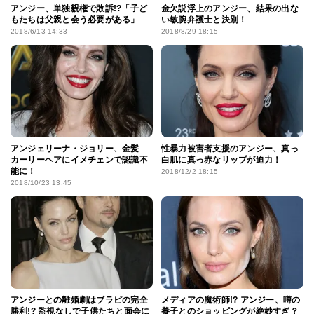
アンジー、単独親権で敗訴!?「子ど
金欠説浮上のアンジー、結果の出な
もたちは父親と会う必要がある」
い敏腕弁護士と決別！
2018/6/13 14:33
2018/8/29 18:15
アンジェリーナ・ジョリー、金髪
性暴力被害者支援のアンジー、真っ
カーリーヘアにイメチェンで認識不
白肌に真っ赤なリップが迫力！
能に！
2018/12/2 18:15
2018/10/23 13:45
アンジーとの離婚劇はブラピの完全
メディアの魔術師!? アンジー、噂の
勝利!? 監視なしで子供たちと面会に
養子とのショッピングが絶妙すぎ？