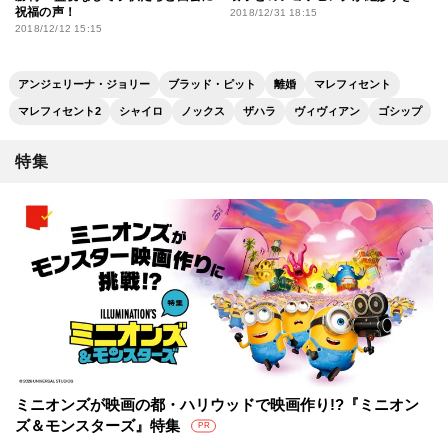
祝福の声！
2018/12/31 18:15
2018/12/12 15:15
アンジェリーナ・ジョリー
ブラッド・ピット
離婚
マレフィセント
マレフィセント2
シャイロ
ノックス
ザハラ
ヴィヴィアン
ゴシップ
特集
ミニオンズが映画の都・ハリウッドで映画作り!?『ミニオン
ズ＆モンスターズ』特集
PR