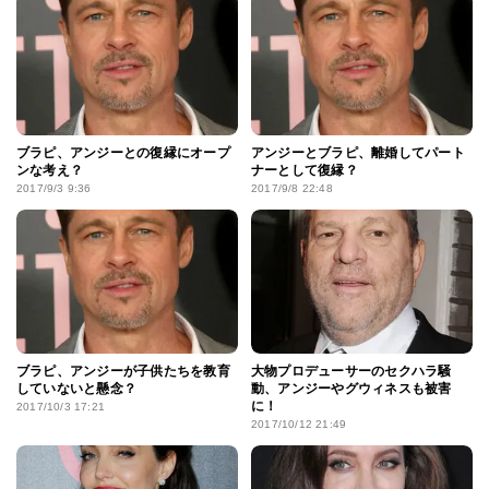
ブラピ、アンジーとの復縁にオープ
アンジーとブラピ、離婚してパート
ンな考え？
ナーとして復縁？
2017/9/3 9:36
2017/9/8 22:48
ブラピ、アンジーが子供たちを教育
大物プロデューサーのセクハラ騒
していないと懸念？
動、アンジーやグウィネスも被害
に！
2017/10/3 17:21
2017/10/12 21:49