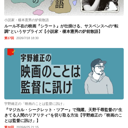
小説家・榎本憲男の炉前散語
ルール不在の映画『シラート』が仕掛ける、サスペンスへの“転
調”というサプライズ【小説家・榎本憲男の炉前散語】
第17回
2026/7/18 18:30
宇野維正の「映画のことは監督に訊け」
『マジカル・シークレット・ツアー』で飛躍。天野千尋監督の“生
きてる人間のリアリティ”を切り取る方法【宇野維正の「映画のこ
とは監督に訊け」】
第30回
2026/6/25 21:15