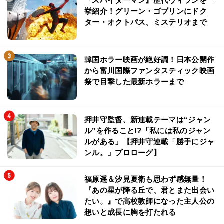
『スパイダーマン』歴代ヴィランを一
挙紹介！グリーン・ゴブリンにドク
ター・オクトパス、ミステリオまで
韓国ホラー映画が絶好調！日本公開作
から富川国際ファンタスティック映画
祭で目撃した最新ホラーまで
押井守監督、新連載テーマは“ジャン
ル”を作ること!?「私には私のジャン
ルがある」【押井守連載「勝手にジャ
ンル。」プロローグ】
福原遥＆汐見夏衛も思わず感無量！
『あの星が降る丘で、君とまた出会い
たい。』で高校教師になった主人公の
想いと成長に胸を打たれる