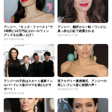
アンジー、“キッズ・ファースト”で
アンジー、酷評から一転！ワンピに
1時間に10万円以上のハロウィン
真っ赤な口紅で絶賛される
グッズをお買い上げ！
2017/11/12 7:59
2017/10/15 6:54
アンジーの子供はスカート厳禁？シ
英アカデミー賞授賞式、アンジーの
ルバードレス姿のママを娘2人がサ
美しいドレス姿に絶賛の声！
ポート！
2018/2/20 17:15
2018/2/13 14:00