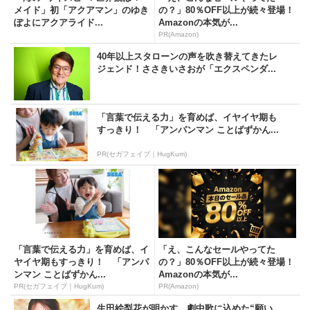
メイド」初「アクアマン」のゆき
の？」80％OFF以上が続々登場！
ぽよにアクアライド...
Amazonの本気が...
PR(Amazon)
40年以上スタローンの声を吹き替えてきたレ
ジェンド！ささきいさおが「エクスペンダ...
「言葉で伝える力」を育めば、イヤイヤ期も
すっきり！ 「アンパンマン ことばずかん...
PR(セガフェイブ｜HugKum)
「言葉で伝える力」を育めば、イ
「え、こんなセールやってた
ヤイヤ期もすっきり！ 「アンパ
の？」80％OFF以上が続々登場！
ンマン ことばずかん...
Amazonの本気が...
PR(セガフェイブ｜HugKum)
PR(Amazon)
生田絵梨花が明かす、劇中歌に込めた“願い