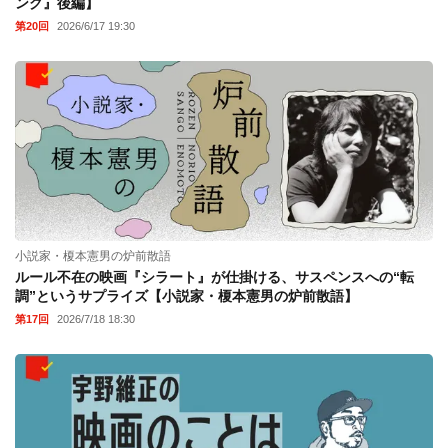
ング』後編】
第20回
2026/6/17 19:30
小説家・榎本憲男の炉前散語
ルール不在の映画『シラート』が仕掛ける、サスペンスへの“転
調”というサプライズ【小説家・榎本憲男の炉前散語】
第17回
2026/7/18 18:30