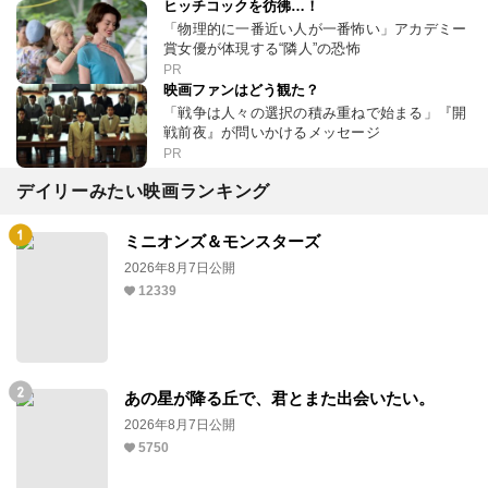
ヒッチコックを彷彿…！
「物理的に一番近い人が一番怖い」アカデミー
賞女優が体現する“隣人”の恐怖
PR
映画ファンはどう観た？
「戦争は人々の選択の積み重ねで始まる」『開
戦前夜』が問いかけるメッセージ
PR
デイリーみたい映画ランキング
ミニオンズ＆モンスターズ
2026年8月7日公開
12339
あの星が降る丘で、君とまた出会いたい。
2026年8月7日公開
5750