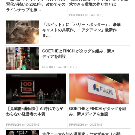
写化が続いた2023年。改めてその
求できる環境の作り方とは
ラインナップを振...
PR(FINCHI on GOETHE)
「ホビット」に「ハリー・ポッター」、豪華
キャストの共演作、「アクアマン」最新作
ま...
GOETHEとFINCHIがタッグを組み、新メ
ディアを創設
PR(FINCHI on GOETHE)
【見城徹×藤田晋】AI時代でも変
GOETHEとFINCHIがタッグを組
わらない経営者の本質
み、新メディアを創設
PR(FINCHI on GOETHE)
PR(FINCHI on GOETHE)
古代ローマを知る漫画家・ヤマザキマリが描