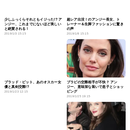
少しふっくらそれともイジった!? ア
超レア出没！のアンジー長女、ト
ンジー、これまでにないほど美しい
レーナー＆生脚ファッションに驚き
と絶賛される！
の声
2019/1/3 15:15
2019/1/8 15:15
ブラッド・ピット、あのオスカー女
ブラピの交際相手が不快？ アン
優と真剣交際!?
ジー、意味深な装いで息子とショッ
ピング
2019/1/23 12:15
2019/1/25 19:15