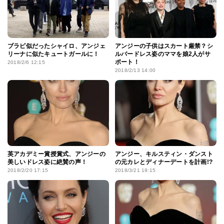
ブラピ似だったシャイロ、アンジェ
アンジーの子供はスカート厳禁？シ
リーナに似たキュートガールに！
ルバードレス姿のママを娘2人がサ
ポート！
2018/2/6 12:15
2018/2/13 14:00
英アカデミー賞授賞式、アンジーの
アンジー、キルスティン・ダンスト
美しいドレス姿に絶賛の声！
の元カレとディナーデートを計画!?
2018/2/20 17:15
2018/3/21 19:15