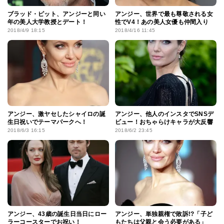
ブラッド・ピット、アンジーと同い
アンジー、世界で最も尊敬される女
年の美人大学教授とデート！
性でV4！あの美人女優も仲間入り
2018/4/9 18:15
2018/4/16 11:45
アンジー、激ヤセしたシャイロの誕
アンジー、他人のインスタでSNSデ
生日祝いでテーマパークへ！
ビュー！おちゃらけキャラが大反響
2018/6/3 16:15
2018/6/2 23:45
アンジー、43歳の誕生日当日にロー
アンジー、単独親権で敗訴!?「子ど
ラーコースターでお祝い！
もたちは父親と会う必要がある」