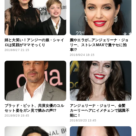
姉と大笑い！アンジーの娘・シャイ
腕やエラが...アンジェリーナ・ジョ
ロは笑顔がママそっくり
リー、ストレスMAXで激ヤセに拍
車!?
2018/8/27 21:15
2018/9/24 18:15
ブラッド・ピット、共演女優のコル
アンジェリーナ・ジョリー、金髪
セット姿をガン見で憐みの声!?
カーリーヘアにイメチェンで認識不
能に！
2018/9/29 19:45
2018/10/23 13:45