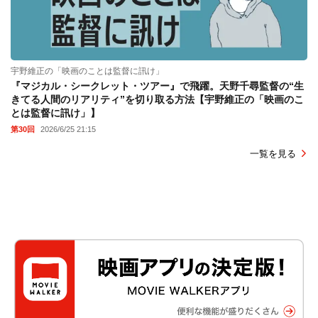
宇野維正の「映画のことは監督に訊け」
『マジカル・シークレット・ツアー』で飛躍。天野千尋監督の“生
きてる人間のリアリティ”を切り取る方法【宇野維正の「映画のこ
とは監督に訊け」】
第30回
2026/6/25 21:15
一覧を見る