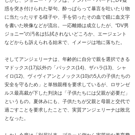
しかし、ジョニー・デップは、アンバー・ハードにDV疑
惑を突き付けられた挙句、酔っぱらって暴言を吐いたり物
に当たったりする様子や、手を切ったその血で鏡に血文字
を書いた映像などが流出。一応離婚は成立したが、“DV男
ジョニー”の汚名は払拭されないどころか、エージェント
などからも訴えられる始末で、イメージは地に落ちた。
そしてアンジェリーナは、年齢的に自分で親を選択できる
マドックス(17)以外の「パックス(14)、ザハラ(13)、シャ
イロ(12)、ヴィヴィアンとノックス(10)の5人の子供たちの
安全を守るため」と単独親権を要求しているが、ロサンゼ
ルス最高裁が下した判決は「子供たちには父親が必要だ」
というもの。夏休みにも、子供たちが父親と母親と交代で
過ごすことを要求したことで、実質アンジェリーナは敗北
となった。