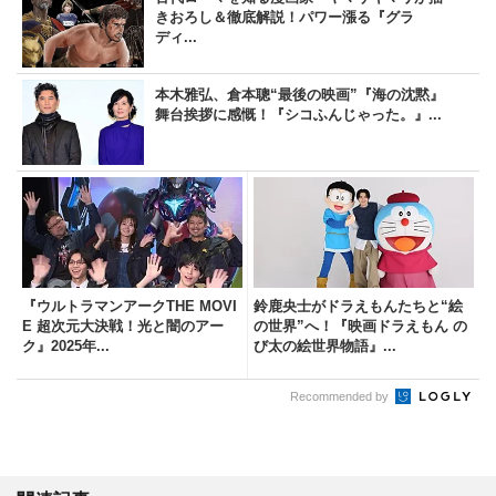
きおろし＆徹底解説！パワー漲る『グラ
ディ...
本木雅弘、倉本聰“最後の映画”『海の沈黙』
舞台挨拶に感慨！『シコふんじゃった。』...
『ウルトラマンアークTHE MOVI
鈴鹿央士がドラえもんたちと“絵
E 超次元大決戦！光と闇のアー
の世界”へ！『映画ドラえもん の
ク』2025年...
び太の絵世界物語』...
Recommended by