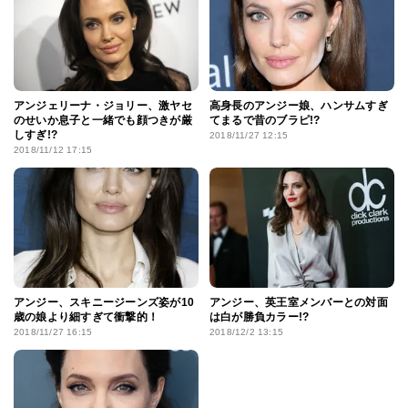
アンジェリーナ・ジョリー、激ヤセ
高身長のアンジー娘、ハンサムすぎ
のせいか息子と一緒でも顔つきが厳
てまるで昔のブラピ!?
しすぎ!?
2018/11/27 12:15
2018/11/12 17:15
アンジー、スキニージーンズ姿が10
アンジー、英王室メンバーとの対面
歳の娘より細すぎて衝撃的！
は白が勝負カラー!?
2018/11/27 16:15
2018/12/2 13:15