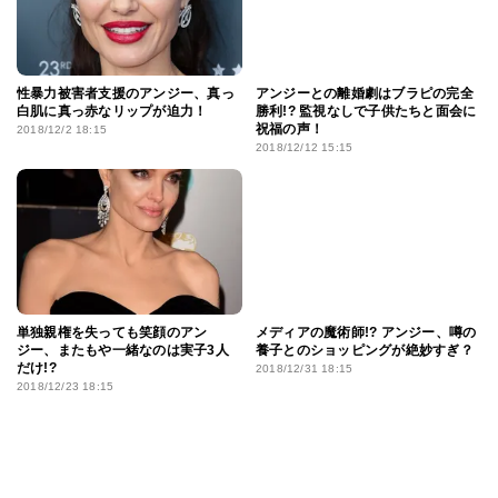
性暴力被害者支援のアンジー、真っ
アンジーとの離婚劇はブラピの完全
白肌に真っ赤なリップが迫力！
勝利!? 監視なしで子供たちと面会に
祝福の声！
2018/12/2 18:15
2018/12/12 15:15
単独親権を失っても笑顔のアン
メディアの魔術師!? アンジー、噂の
ジー、またもや一緒なのは実子3人
養子とのショッピングが絶妙すぎ？
だけ!?
2018/12/31 18:15
2018/12/23 18:15