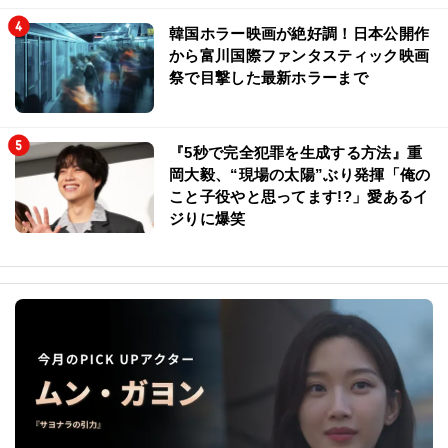
韓国ホラー映画が絶好調！日本公開作
から富川国際ファンタスティック映画
祭で目撃した最新ホラーまで
『5秒で完全犯罪を生成する方法』重
岡大毅、“現場の太陽”ぶり発揮「俺の
こと子役やと思ってます!?」愛あるイ
ジりに爆笑