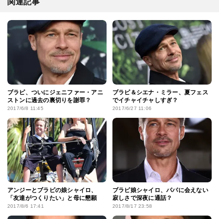
関連記事
ブラピ、ついにジェニファー・アニ
ブラピ＆シエナ・ミラー、夏フェス
ストンに過去の裏切りを謝罪？
でイチャイチャしすぎ？
2017/6/8 11:45
2017/6/27 11:06
アンジーとブラピの娘シャイロ、
ブラピ娘シャイロ、パパに会えない
「友達がつくりたい」と母に懇願
寂しさで深夜に通話？
2017/8/6 17:41
2017/8/17 23:58