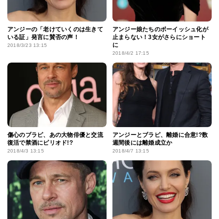
アンジーの「老けていくのは生きて
アンジー娘たちのボーイッシュ化が
いる証」発言に賛否の声！
止まらない！3女がさらにショート
に
2018/3/23 13:15
2018/4/2 17:15
傷心のブラピ、あの大物俳優と交流
アンジーとブラピ、離婚に合意!?数
復活で禁酒にピリオド!?
週間後には離婚成立か
2018/4/3 13:15
2018/4/7 13:15