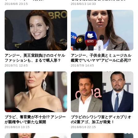
2018/6/6 23:15
2018/6/13 14:33
アンジー、英王室顔負けのロイヤル
アンジー、子供全員とミュージカル
ファッションも、まるで蝋人形？
鑑賞で“いいママ”アピールに必死!?
2018/7/1 12:45
2018/7/9 14:45
ブラピ、養育費が不十分!? アンジー
ブラピのシワシワ首とディカプリオ
が親権争いで新たな展開
の2重アゴ、加工が発覚！
2018/8/10 13:15
2018/8/18 22:15