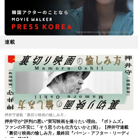
連載
押井守連載「裏切り映画の愉しみ方」
押井守が“評判の悪い”実写映画を撮りたい理由。『ボトムズ』
ファンの不安に「そう思うのも仕方ないかと(笑)」【押井守連載
「裏切り映画の愉しみ方」最終回『バーン・アフター・リーディ