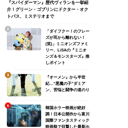
『スパイダーマン』歴代ヴィランを一挙紹
『スパイダーマン
介！グリーン・ゴブリンにドクター・オク
介！グリーン・ゴ
トパス、ミステリオまで
トパス、ミステリ
「ダイフクー！のフレー
ズが耳から離れない！
(笑)」ミニオンズファミ
リー、LiSAの『ミニオ
ンズ＆モンスターズ』推
しポイント
『オーメン』から半世
紀…“悪魔の子”ダミア
ン、苦悩と闘争の道のり
韓国ホラー映画が絶好
調！日本公開作から富川
国際ファンタスティック
映画祭で目撃した最新ホ