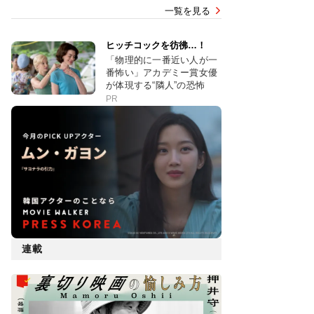
一覧を見る
ヒッチコックを彷彿…！
「物理的に一番近い人が一
番怖い」アカデミー賞女優
が体現する“隣人”の恐怖
PR
連載