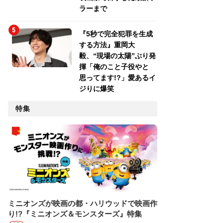
ラーまで
『5秒で完全犯罪を生成
する方法』重岡大
毅、“現場の太陽”ぶり発
揮「俺のこと子役やと
思ってます!?」愛あるイ
ジりに爆笑
特集
ミニオンズが映画の都・ハリウッドで映画作
り!?『ミニオンズ＆モンスターズ』特集