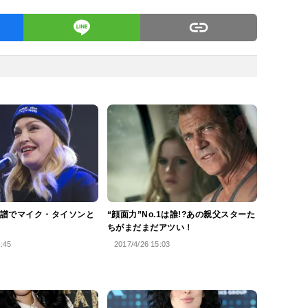
譜でマイク・タイソンと
“顔面力”No.1は誰!?あの親父スターた
ちがまだまだアツい！
6:45
2017/4/26 15:03