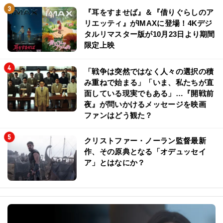
『耳をすませば』＆『借りぐらしのア
リエッティ』がIMAXに登場！4Kデジ
タルリマスター版が10月23日より期間
限定上映
「戦争は突然ではなく人々の選択の積
み重ねで始まる」「いま、私たちが直
面している現実でもある」…『開戦前
夜』が問いかけるメッセージを映画
ファンはどう観た？
クリストファー・ノーラン監督最新
作、その原典となる「オデュッセイ
ア」とはなにか？