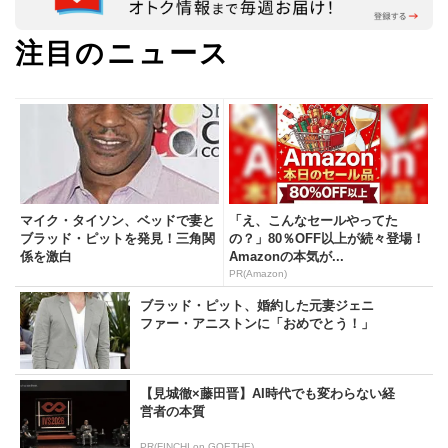
注目のニュース
マイク・タイソン、ベッドで妻と
「え、こんなセールやってた
ブラッド・ピットを発見！三角関
の？」80％OFF以上が続々登場！
係を激白
Amazonの本気が...
PR(Amazon)
ブラッド・ピット、婚約した元妻ジェニ
ファー・アニストンに「おめでとう！」
【見城徹×藤田晋】AI時代でも変わらない経
営者の本質
PR(FINCHI on GOETHE)