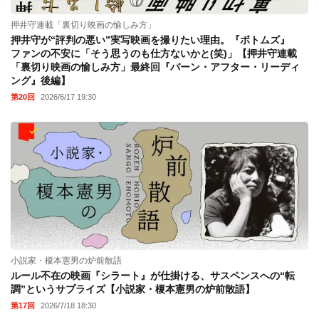
押井守連載「裏切り映画の愉しみ方」
押井守が“評判の悪い”実写映画を撮りたい理由。『ボトムズ』
ファンの不安に「そう思うのも仕方ないかと(笑)」【押井守連載
「裏切り映画の愉しみ方」最終回『バーン・アフター・リーディ
ング』後編】
第20回
2026/6/17 19:30
小説家・榎本憲男の炉前散語
ルール不在の映画『シラート』が仕掛ける、サスペンスへの“転
調”というサプライズ【小説家・榎本憲男の炉前散語】
第17回
2026/7/18 18:30