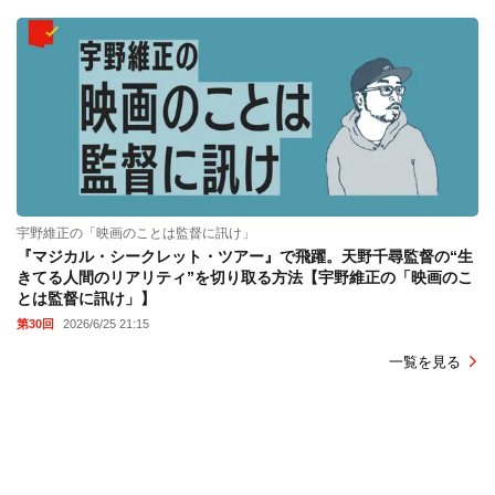
宇野維正の「映画のことは監督に訊け」
『マジカル・シークレット・ツアー』で飛躍。天野千尋監督の“生
きてる人間のリアリティ”を切り取る方法【宇野維正の「映画のこ
とは監督に訊け」】
第30回
2026/6/25 21:15
一覧を見る