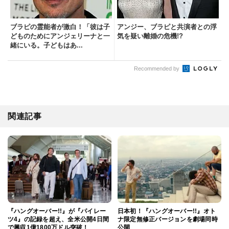
ブラピの霊能者が激白！「彼は子
アンジー、ブラピと共演者との浮
どものためにアンジェリーナと一
気を疑い離婚の危機!?
緒にいる。子どもはあ...
Recommended by
関連記事
『ハングオーバー!!』が『パイレー
日本初！『ハングオーバー!!』オト
ツ4』の記録を超え、全米公開4日間
ナ限定無修正バージョンを劇場同時
で興収1億1800万ドル突破！
公開