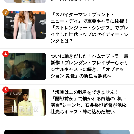
『スパイダーマン：ブランド・
ニュー・デイ』で重要キャラに抜擢！
「ストレンジャー・シングス」でブレ
イクした世代トップのセイディー・シ
ンクとは？
ついに動きだした「ハムナプトラ」最
新作！ブレンダン・フレイザーらオリ
ジナルキャストに続き、『オブセッ
ション 災愛』の新星も参戦へ
「海軍はこの戦争をできません！」
『開戦前夜』で描かれる白熱の“机上
演習”シーンと、石井裕也監督が池松
壮亮らキャスト陣に込めた想い