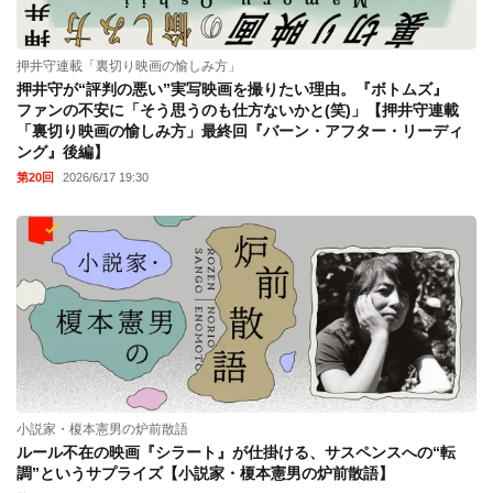
押井守連載「裏切り映画の愉しみ方」
押井守が“評判の悪い”実写映画を撮りたい理由。『ボトムズ』
ファンの不安に「そう思うのも仕方ないかと(笑)」【押井守連載
「裏切り映画の愉しみ方」最終回『バーン・アフター・リーディ
ング』後編】
第20回
2026/6/17 19:30
小説家・榎本憲男の炉前散語
ルール不在の映画『シラート』が仕掛ける、サスペンスへの“転
調”というサプライズ【小説家・榎本憲男の炉前散語】