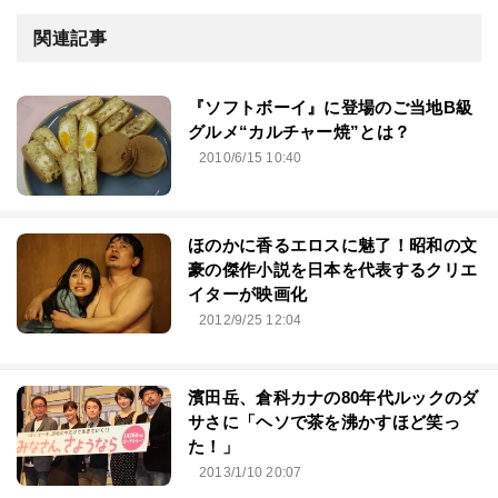
関連記事
『ソフトボーイ』に登場のご当地B級
グルメ“カルチャー焼”とは？
2010/6/15 10:40
ほのかに香るエロスに魅了！昭和の文
豪の傑作小説を日本を代表するクリエ
イターが映画化
2012/9/25 12:04
濱田岳、倉科カナの80年代ルックのダ
サさに「ヘソで茶を沸かすほど笑っ
た！」
2013/1/10 20:07