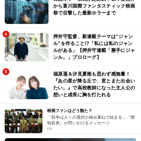
から富川国際ファンタスティック映画
祭で目撃した最新ホラーまで
押井守監督、新連載テーマは“ジャン
ル”を作ること!?「私には私のジャン
ルがある」【押井守連載「勝手にジャ
ンル。」プロローグ】
福原遥＆汐見夏衛も思わず感無量！
『あの星が降る丘で、君とまた出会い
たい。』で高校教師になった主人公の
想いと成長に胸を打たれる
映画ファンはどう観た？
「戦争は人々の選択の積み重ねで始まる」『開
戦前夜』が問いかけるメッセージ
PR