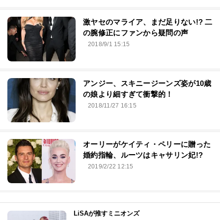
激ヤセのマライア、まだ足りない!? 二
の腕修正にファンから疑問の声
2018/9/1 15:15
アンジー、スキニージーンズ姿が10歳
の娘より細すぎて衝撃的！
2018/11/27 16:15
オーリーがケイティ・ペリーに贈った
婚約指輪、ルーツはキャサリン妃!?
2019/2/22 12:15
LiSAが推すミニオンズ