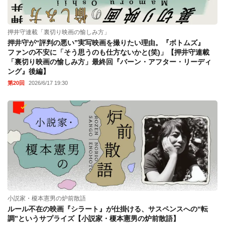
押井守連載「裏切り映画の愉しみ方」
押井守が“評判の悪い”実写映画を撮りたい理由。『ボトムズ』
ファンの不安に「そう思うのも仕方ないかと(笑)」【押井守連載
「裏切り映画の愉しみ方」最終回『バーン・アフター・リーディ
ング』後編】
第20回
2026/6/17 19:30
小説家・榎本憲男の炉前散語
ルール不在の映画『シラート』が仕掛ける、サスペンスへの“転
調”というサプライズ【小説家・榎本憲男の炉前散語】