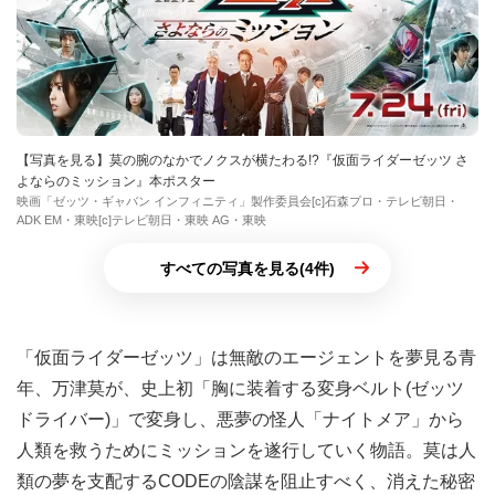
【写真を見る】莫の腕のなかでノクスが横たわる!?『仮面ライダーゼッツ さ
よならのミッション』本ポスター
映画「ゼッツ・ギャバン インフィニティ」製作委員会[c]石森プロ・テレビ朝日・
ADK EM・東映[c]テレビ朝日・東映 AG・東映
すべての写真を見る(4件)
「仮面ライダーゼッツ」は無敵のエージェントを夢見る青
年、万津莫が、史上初「胸に装着する変身ベルト(ゼッツ
ドライバー)」で変身し、悪夢の怪人「ナイトメア」から
人類を救うためにミッションを遂行していく物語。莫は人
類の夢を支配するCODEの陰謀を阻止すべく、消えた秘密