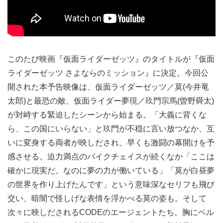
このたび映画『仮面ライダーゼッツ』のタイトルが『仮面
ライダーゼッツ さよならのミッション』に決定。今回公
開された本予告映像は、仮面ライダーゼッツ／莫(今井竜
太郎)と最恐の敵、仮面ライダー夢現／玖門宗馬(曽野舜太)
が対峙する緊迫したシーンから始まる。「大義に背くな
ら、この国にいらない」と玖門が不穏に言い放つなか、互
いに変身する両者が映しだされ、早くも激闘の幕開けを予
感させる。迫力満点のバイクチェイスが続くなか「ここは
確かに現実だ。なのに夢の力が働いている」「莫が白昼夢
の世界を作り上げたんです」という意味深なセリフも飛び
交い、暗闇で怪しげな表情を浮かべる莫の姿も。そして
次々に映しだされるCODEのエージェントたち。胸にベル