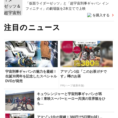
「仮面ライダーゼッツ」と「超宇宙刑事ギャバン イン
フィニティ」の劇場版を2本立てで上映
を購入する
注目のニュース
宇宙刑事ギャバンの魅力を凝縮！
アマゾン1位「このお茶ガチで
生誕30周年を記念したスペシャル
す」噂のお茶
DVDが発売
PR(ハーブ健康本舗)
キュウレンジャーと宇宙刑事ギャバンが再
会！東映スーパーヒーロー共演の世界観をひ
も...
アマゾン1位の実績！380円で5日間お試し。