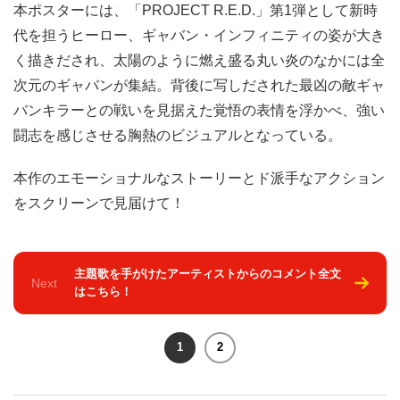
本ポスターには、「PROJECT R.E.D.」第1弾として新時
代を担うヒーロー、ギャバン・インフィニティの姿が大き
く描きだされ、太陽のように燃え盛る丸い炎のなかには全
次元のギャバンが集結。背後に写しだされた最凶の敵ギャ
バンキラーとの戦いを見据えた覚悟の表情を浮かべ、強い
闘志を感じさせる胸熱のビジュアルとなっている。
本作のエモーショナルなストーリーとド派手なアクション
をスクリーンで見届けて！
主題歌を手がけたアーティストからのコメント全文
Next
はこちら！
1
2