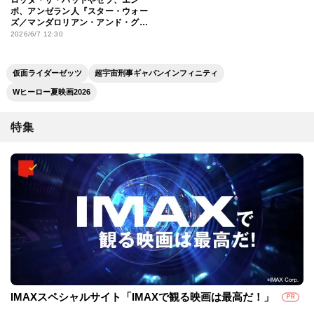
ボ、アンゼラン人『スター・ウォー
ズ／マンダロリアン・アンド・グ
ローグー』の主要キャラの背景を掘
2026/6/7 12:30
り下げ
仮面ライダーゼッツ
超宇宙刑事ギャバンインフィニティ
Wヒーロー夏映画2026
特集
IMAXスペシャルサイト「IMAXで観る映画は最高だ！」
PR