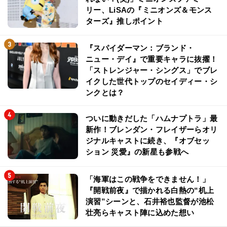
リー、LiSAの『ミニオンズ＆モンス
ターズ』推しポイント
『スパイダーマン：ブランド・
ニュー・デイ』で重要キャラに抜擢！
「ストレンジャー・シングス」でブレ
イクした世代トップのセイディー・シ
ンクとは？
ついに動きだした「ハムナプトラ」最
新作！ブレンダン・フレイザーらオリ
ジナルキャストに続き、『オブセッ
ション 災愛』の新星も参戦へ
「海軍はこの戦争をできません！」
『開戦前夜』で描かれる白熱の“机上
演習”シーンと、石井裕也監督が池松
壮亮らキャスト陣に込めた想い