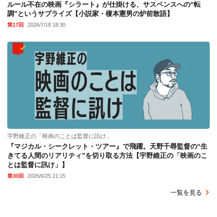
ルール不在の映画『シラート』が仕掛ける、サスペンスへの“転
調”というサプライズ【小説家・榎本憲男の炉前散語】
第17回
2026/7/18 18:30
宇野維正の「映画のことは監督に訊け」
『マジカル・シークレット・ツアー』で飛躍。天野千尋監督の“生
きてる人間のリアリティ”を切り取る方法【宇野維正の「映画のこ
とは監督に訊け」】
第30回
2026/6/25 21:15
一覧を見る