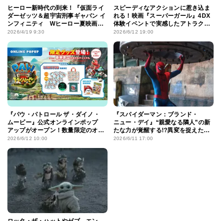
ヒーロー新時代の到来！『仮面ライ
スピーディなアクションに惹き込ま
ダーゼッツ＆超宇宙刑事ギャバン イ
れる！映画『スーパーガール』4DX
ンフィニティ Wヒーロー夏映画
体験イベントで実感したアトラク
2026』ティザービジュアル＆特報
ション感覚で楽しめるポイント
2026/4/19 9:30
2026/6/12 19:00
『パウ・パトロール ザ・ダイノ・
『スパイダーマン：ブランド・
ムービー』公式オンラインポップ
ニュー・デイ』“親愛なる隣人”の新
アップがオープン！数量限定のオリ
たな力が覚醒する!?異変を捉えた新
ジナルグッズ付ムビチケが販売開
場面写真
2026/6/12 10:00
2026/6/11 17:00
始!!
ロッタ・ザ・ハットやゼブ、エン