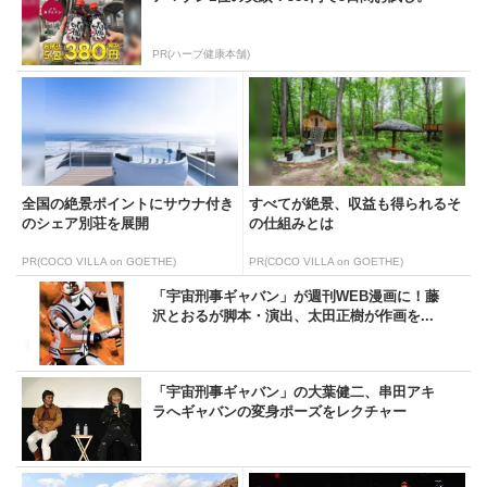
PR(ハーブ健康本舗)
全国の絶景ポイントにサウナ付き
すべてが絶景、収益も得られるそ
のシェア別荘を展開
の仕組みとは
PR(COCO VILLA on GOETHE)
PR(COCO VILLA on GOETHE)
「宇宙刑事ギャバン」が週刊WEB漫画に！藤
沢とおるが脚本・演出、太田正樹が作画を...
「宇宙刑事ギャバン」の大葉健二、串田アキ
ラへギャバンの変身ポーズをレクチャー