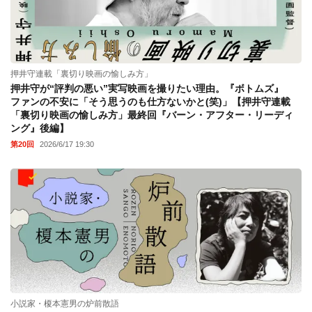
押井守連載「裏切り映画の愉しみ方」
押井守が“評判の悪い”実写映画を撮りたい理由。『ボトムズ』
ファンの不安に「そう思うのも仕方ないかと(笑)」【押井守連載
「裏切り映画の愉しみ方」最終回『バーン・アフター・リーディ
ング』後編】
第20回
2026/6/17 19:30
小説家・榎本憲男の炉前散語