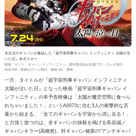
全次元のギャバンが集結した『超宇宙刑事ギャバン インフィニティ 太陽が泣
いた日』本ポスター
映画「ゼッツ・ギャバン インフィニティ」製作委員会[c]石森プロ・テレビ朝日・
ADK EM・東映[c]テレビ朝日・東映 AG・東映
一方、タイトルが『超宇宙刑事ギャバン インフィニティ
太陽が泣いた日』となった​映画『超宇宙刑事ギャバン イ
ンフィニティ』の本予告映像は「太陽が魔空空間に食べら
れちゃいました！」というA0073に住む3人の衝撃的な言
葉から始まる。「全てのギャバンを宇宙から消し去る！」
と力強く放つのは、全ギャバンの抹殺を掲げる長谷誠／
ギャバンキラー(高橋努)。対ギャバン秘策の“アンチギャバ