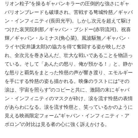
リオン粒子“を操るギャバンキラーの圧倒的な強さにギャ
バリオンブレードも破壊され、苦戦する弩城怜慈／ギャバ
ン・インフィニティ(長田光平)。しかし次元を超えて駆け
つけた哀哭院刹那／ギャバン・ブシドー(赤羽流河)、祝喜
輝／ギャバン・ルミナス(角心菜)、風波駆無／ギャバン・
ライヤ(安井謙太郎)の協力を得て奮闘する姿が映しださ
れ、全次元を巻き込んだ、壮大な戦いであることを物語っ
ている。そして「あんたの怒り、俺が預かる！」と、静か
な怒りと覇気をまとった怜慈の声が響き渡り、エモルギー
を手にする怜慈の姿も描かれる。映像のラストには“その
涙は、宇宙を照らす”のコピーと共に、激闘の末にギャバ
ン・インフィニティのマスクが砕け、涙を流す怜慈の表情
があらわになる。涙を流す怜慈と、笑っているかのように
見える映画限定フォーム“ギャバン・インフィニティ・ア
ポロン”の対比は見る者の心に強く訴えかける。