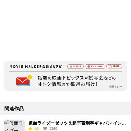
関連作品
仮面ライダーゼッツ＆超宇宙刑事ギャバン イン
4.5
1360
フィニティ Wヒーロー夏映画2026