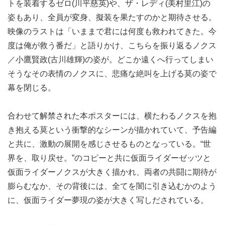
トを装着するゼロ(川平慈英)や、ザ・レディ(美村里江)の
姿もあり、全員が変身、擬装を果たすのかと期待させる。
映像のラストは「いままで君には何度も救われてきた。今
度は俺が救う番だ」と語りかけ、こちらを振り返るノクス
／小鷹賢政(古川雄輝)の姿が。どこか遠くへ行ってしまい
そうなその表情のノクスに、悲痛な絶叫を上げる莫の姿で
幕を閉じる。
合わせて解禁された本ポスターには、横たわるノクスを抱
き抱える莫という衝撃的なシーンが描かれていて、予告編
と共に、激動の展開を感じさせるものとなっている。“世
界を、取り戻せ。”のコピーと共に仮面ライダーゼッツと
仮面ライダーノクスが大きく描かれ、両者の共闘に期待が
膨らむなか、その背後には、全てを闇に引き込むかのよう
に、仮面ライダー夢現の姿が大きく写しだされている。