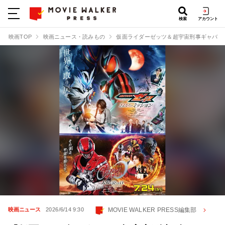
検索
アカウント
映画TOP
映画ニュース・読みもの
仮面ライダーゼッツ＆超宇宙刑事ギャバン 
MOVIE WALKER PRESS編集部
映画ニュース
2026/6/14 9:30