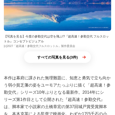
【写真を見る】今度の参勤交代は空を飛ぶ!?『超高速！参勤交代 フルスロッ
トル』コンセプトビジュアル
[c]2027「超高速！参勤交代フルスロットル」製作委員会
すべての写真を見る(3件)
本作は幕府に課された無理難題に、知恵と勇気で立ち向か
う弱小貧乏藩の姿をユーモアたっぷりに描く「超高速！参
勤交代」シリーズ10年ぶりとなる最新作。2014年にシ
リーズ第1作目として公開された『超高速！参勤交代』
は、脚本家で小説家の土橋章宏の第37回城戸賞受賞脚本
を、本木克英による監督で映画化。わずか1万5千石の小