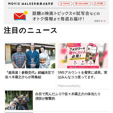
注目のニュース
『超高速！参勤交代』続編決定で
SNSアカウントを着実に成長。実
佐々木蔵之介らが再集結
はみんなココ使ってます。
PR(Dreaw合同会社)
白目で死んだふり!?佐々木蔵之介の体当たり
演技が衝撃的