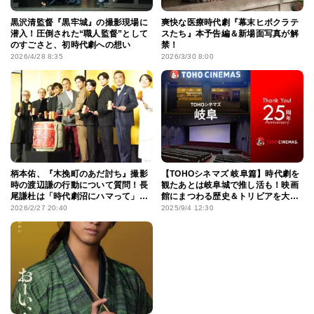
黒沢清監督『黒牢城』の撮影現場に
爽快な医療時代劇『幕末ヒポクラテ
潜入！圧倒された“職人監督”として
スたち』本予告編＆新場面写真が解
のすごさと、初時代劇への想い
禁！
2026/4/28 8:35
2026/3/30 8:00
柄本佑、『木挽町のあだ討ち』撮影
【TOHOシネマズ 岐阜篇】時代劇を
時の渡辺謙の行動について質問！長
観たあとは岐阜城で推し活も！映画
尾謙杜は「時代劇沼にハマって」と
館にまつわる歴史＆トリビアを大特
笑顔
集
2026/2/27 20:40
2025/9/4 12:30