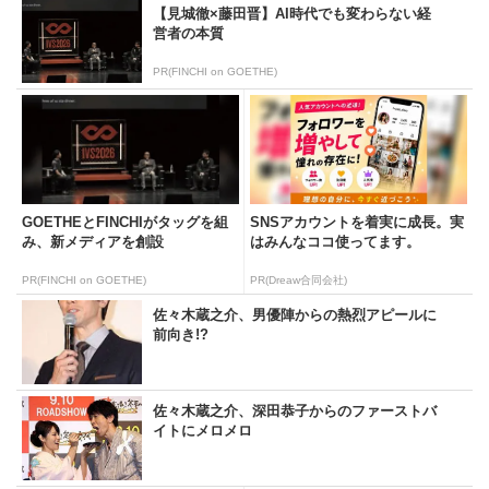
【見城徹×藤田晋】AI時代でも変わらない経
営者の本質
PR(FINCHI on GOETHE)
GOETHEとFINCHIがタッグを組
SNSアカウントを着実に成長。実
み、新メディアを創設
はみんなココ使ってます。
PR(FINCHI on GOETHE)
PR(Dreaw合同会社)
佐々木蔵之介、男優陣からの熱烈アピールに
前向き!?
佐々木蔵之介、深田恭子からのファーストバ
イトにメロメロ