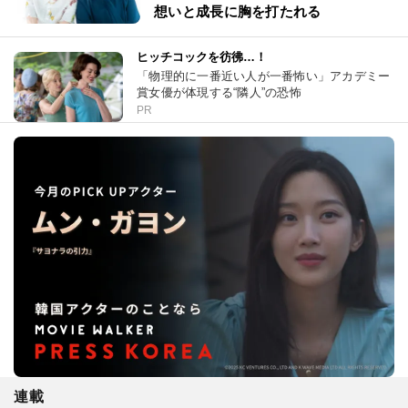
想いと成長に胸を打たれる
ヒッチコックを彷彿…！
「物理的に一番近い人が一番怖い」アカデミー
賞女優が体現する“隣人”の恐怖
PR
連載