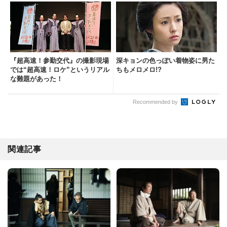
『超高速！参勤交代』の撮影現場
深キョンの色っぽい着物姿に男た
では“超高速！ロケ”というリアル
ちもメロメロ!?
な難題があった！
Recommended by
関連記事