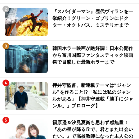
『スパイダーマン』歴代ヴィランを一
挙紹介！グリーン・ゴブリンにドク
ター・オクトパス、ミステリオまで
韓国ホラー映画が絶好調！日本公開作
から富川国際ファンタスティック映画
祭で目撃した最新ホラーまで
押井守監督、新連載テーマは“ジャン
ル”を作ること!?「私には私のジャン
ルがある」【押井守連載「勝手にジャ
ンル。」プロローグ】
福原遥＆汐見夏衛も思わず感無量！
『あの星が降る丘で、君とまた出会い
たい。』で高校教師になった主人公の