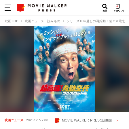
検索
アカウント
映画TOP
映画ニュース・読みもの
シリーズ10年越しの再始動！佐々木蔵之介
MOVIE WALKER PRESS編集部
映画ニュース
2026/6/15 7:00