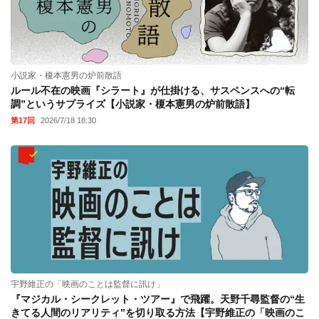
小説家・榎本憲男の炉前散語
ルール不在の映画『シラート』が仕掛ける、サスペンスへの“転
調”というサプライズ【小説家・榎本憲男の炉前散語】
第17回
2026/7/18 18:30
宇野維正の「映画のことは監督に訊け」
『マジカル・シークレット・ツアー』で飛躍。天野千尋監督の“生
きてる人間のリアリティ”を切り取る方法【宇野維正の「映画のこ