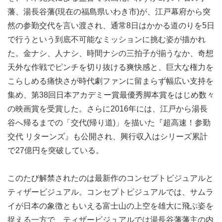
藩、湯長谷藩(現在の福島県いわき市)が、江戸幕府から突
然の参勤交代を言い渡され、通常8日はかかる道のりを5日
で行うという到底不可能なミッションに挑む姿が描かれ
た。金ナシ、人ナシ、時間ナシの三拍子が揃うなか、奇想
天外な作戦でピンチを切り抜ける爽快感と、巨大な権力を
こらしめる痛快さが時代劇ファンに留まらず幅広い支持を
集め、第38回日本アカデミー賞最優秀脚本賞をはじめ数々
の映画賞を受賞した。さらに2016年には、江戸から湯長
谷へ帰るまでの「交代(帰り道)」を描いた『超高速！参勤
交代 リターンズ』も公開され、興行収入はシリーズ累計
で27億円を突破している。
このたび解禁されたのは最新作のコンセプトビジュアルと
ティザービジュアル。コンセプトビジュアルでは、サムラ
イが日本の象徴ともいえる富士山の上空を雄大に飛ぶ姿を
捉える一方で、ティザービジュアルでは湯長谷藩藩主の内