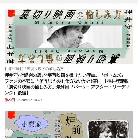
押井守連載「裏切り映画の愉しみ方」
押井守が“評判の悪い”実写映画を撮りたい理由。『ボトムズ』
ファンの不安に「そう思うのも仕方ないかと(笑)」【押井守連載
「裏切り映画の愉しみ方」最終回『バーン・アフター・リーディ
ング』後編】
第20回
2026/6/17 19:30