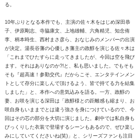
る。
10年ぶりとなる本作でも、主演の佐々木をはじめ深田恭
子、伊原剛志、寺脇康文、上地雄輔、六角精児、知念侑
李、柄本時生、西村まさ彦ら、おなじみのメンバーの出演
が決定。湯長谷藩の心優しき藩主の政醇を演じる佐々木は
「これまでひたすらに走ってきましたが、今回は空を飛び
ます。それはありなのか?!と、私も思いました。でもそも
そも『超高速！参勤交代』だからこそ、エンタテインメン
トとして存分に楽しんで頂けるよう、皆で持てる力を結集
しました」と、本作への意気込みを語る。一方、政醇の
妻、お咲を演じる深田は「政醇様との距離感も縮まり、お
咲自身もいままでとは違う強さを身につけているので、今
回はその芯の部分を大切に演じました。劇中では私自身も
びっくりした衣装で登場するシーンもあるので、ぜひ楽し
みにしていてくださいね(笑)」と、シリーズファンも注目