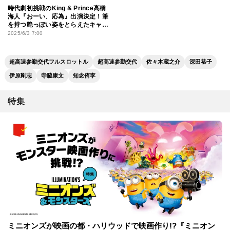
時代劇初挑戦のKing & Prince高橋
海人『おーい、応為』出演決定！筆
を持つ艶っぽい姿をとらえたキャラ
クタービジュアルも
2025/6/3 7:00
超高速参勤交代フルスロットル
超高速参勤交代
佐々木蔵之介
深田恭子
伊原剛志
寺脇康文
知念侑李
特集
ミニオンズが映画の都・ハリウッドで映画作り!?『ミニオン