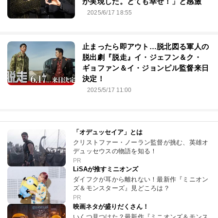
が実現した。とても幸せ！」と感激
2025/6/17 18:55
止まったら即アウト…脱北図る軍人の
脱出劇『脱走』イ・ジェフン＆ク・
ギョファン＆イ・ジョンピル監督来日
決定！
2025/5/17 11:00
「オデュッセイア」とは
クリストファー・ノーラン監督が挑む、英雄オ
デュッセウスの物語を知る！
PR
LiSAが推すミニオンズ
ダイフクが耳から離れない！最新作『ミニオン
ズ＆モンスターズ』見どころは？
PR
映画ネタが盛りだくさん！
いくつ見つけた？最新作『ミニオンズ＆モンス