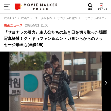
検索
アカウント
映画TOP
映画ニュース・読みもの
サヨナラの引力
『サヨナラの引力』主
映画ニュース
2026/5/21 11:00
『サヨナラの引力』主人公たちの若き日を切り取った場面
写真解禁！ク・ギョファン＆ムン・ガヨンらからのメッ
セージ動画も(画像1/5)