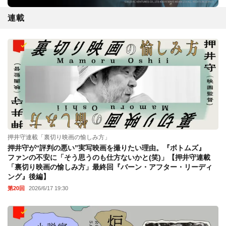
連載
押井守連載「裏切り映画の愉しみ方」
押井守が“評判の悪い”実写映画を撮りたい理由。『ボトムズ』
ファンの不安に「そう思うのも仕方ないかと(笑)」【押井守連載
「裏切り映画の愉しみ方」最終回『バーン・アフター・リーディ
ング』後編】
第20回
2026/6/17 19:30