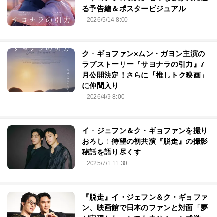
る予告編＆ポスタービジュアル
2026/5/14 8:00
ク・ギョファン×ムン・ガヨン主演の
ラブストーリー『サヨナラの引力』7
月公開決定！さらに「推しトク映画」
に仲間入り
2026/4/9 8:00
イ・ジェフン＆ク・ギョファンを撮り
おろし！待望の初共演『脱走』の撮影
秘話を語り尽くす
2025/7/1 11:30
『脱走』イ・ジェフン＆ク・ギョファ
ン、映画館で日本のファンと対面「夢