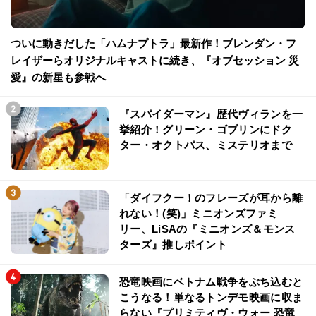
ついに動きだした「ハムナプトラ」最新作！ブレンダン・フ
レイザーらオリジナルキャストに続き、『オブセッション 災
愛』の新星も参戦へ
『スパイダーマン』歴代ヴィランを一
挙紹介！グリーン・ゴブリンにドク
ター・オクトパス、ミステリオまで
「ダイフクー！のフレーズが耳から離
れない！(笑)」ミニオンズファミ
リー、LiSAの『ミニオンズ＆モンス
ターズ』推しポイント
恐竜映画にベトナム戦争をぶち込むと
こうなる！単なるトンデモ映画に収ま
らない『プリミティヴ・ウォー 恐竜