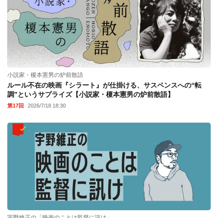
小説家・榎本憲男の炉前散語
ルール不在の映画『シラート』が仕掛ける、サスペンスへの“転
調”というサプライズ【小説家・榎本憲男の炉前散語】
第17回
2026/7/18 18:30
宇野維正の「映画のことは監督に訊け」