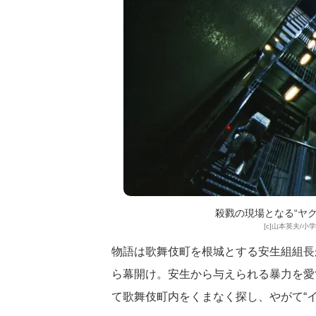
殺戮の現場となる“ヤク
[c]山本英夫/小
物語は歌舞伎町を根城とする安生組組長
ら幕開け。安生から与えられる暴力を愛
て歌舞伎町内をくまなく探し、やがて“