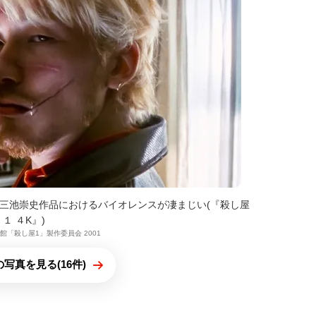
の三池崇史作品におけるバイオレンスが凄まじい(『殺し屋
１ ４K』)
学館「殺し屋1」製作委員会 2001
写真を見る(16件)