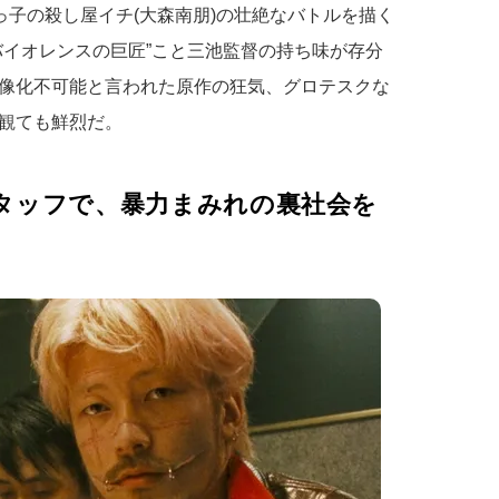
っ子の殺し屋イチ(大森南朋)の壮絶なバトルを描く
バイオレンスの巨匠”こと三池監督の持ち味が存分
像化不可能と言われた原作の狂気、グロテスクな
観ても鮮烈だ。
タッフで、暴力まみれの裏社会を