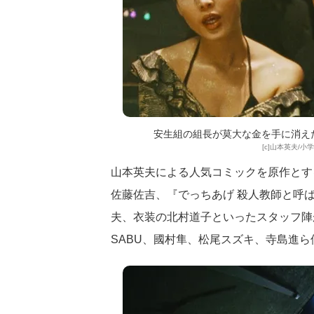
安生組の組長が莫大な金を手に消えた
[c]山本英夫/小
山本英夫による人気コミックを原作とす
佐藤佐吉、『でっちあげ 殺人教師と呼ば
夫、衣装の北村道子といったスタッフ陣
SABU、國村隼、松尾スズキ、寺島進