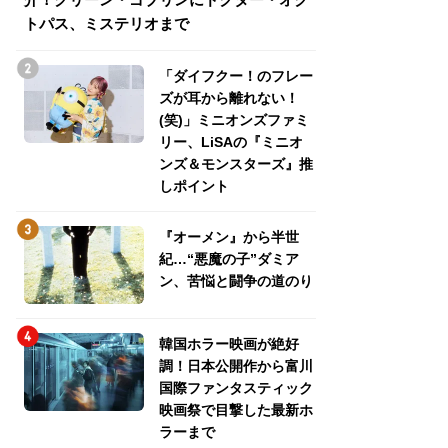
トパス、ミステリオまで
トパス、ミステリ
「ダイフクー！のフレー
ズが耳から離れない！
(笑)」ミニオンズファミ
リー、LiSAの『ミニオ
ンズ＆モンスターズ』推
しポイント
『オーメン』から半世
紀…“悪魔の子”ダミア
ン、苦悩と闘争の道のり
韓国ホラー映画が絶好
調！日本公開作から富川
国際ファンタスティック
映画祭で目撃した最新ホ
ラーまで