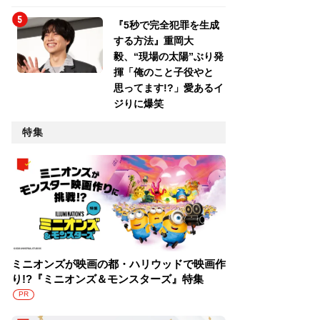
『5秒で完全犯罪を生成
する方法』重岡大
毅、“現場の太陽”ぶり発
揮「俺のこと子役やと
思ってます!?」愛あるイ
ジりに爆笑
特集
ミニオンズが映画の都・ハリウッドで映画作
り!?『ミニオンズ＆モンスターズ』特集
PR