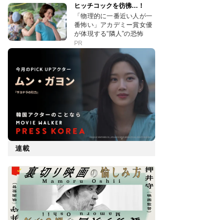
ヒッチコックを彷彿…！
「物理的に一番近い人が一
番怖い」アカデミー賞女優
が体現する“隣人”の恐怖
PR
連載