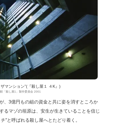
ザマンション”(『殺し屋１ ４K』)
学館「殺し屋1」製作委員会 2001
が、3億円もの組の資金と共に姿を消すところか
するマゾの垣原は、安生が生きていることを信じ
イチ”と呼ばれる殺し屋へとたどり着く。