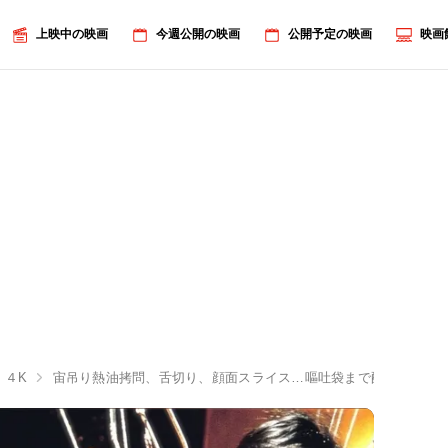
上映中の映画
今週公開の映画
公開予定の映画
映画
 ４K
宙吊り熱油拷問、舌切り、顔面スライス…嘔吐袋まで配布された