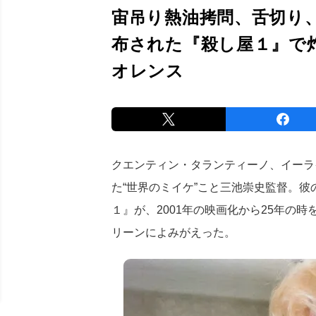
宙吊り熱油拷問、舌切り
布された『殺し屋１』で
オレンス
クエンティン・タランティーノ、イーラ
た“世界のミイケ”こと三池崇史監督。
１』が、2001年の映画化から25年の時
リーンによみがえった。