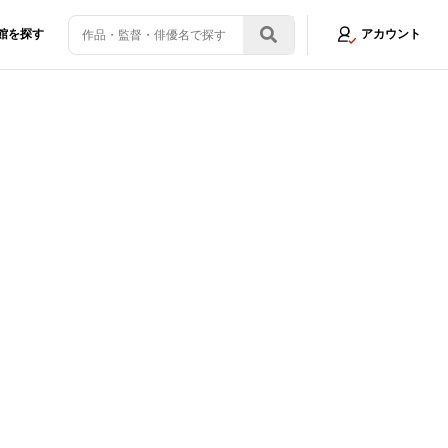
館を探す
アカウント
『殺し屋１』で炸裂する三池崇史の狂気的バイオレンス