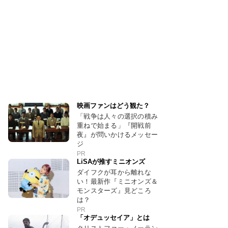
映画ファンはどう観た？
「戦争は人々の選択の積み
重ねで始まる」『開戦前
夜』が問いかけるメッセー
ジ
PR
LiSAが推すミニオンズ
ダイフクが耳から離れな
い！最新作『ミニオンズ＆
モンスターズ』見どころ
は？
PR
「オデュッセイア」とは