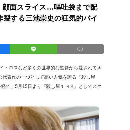
、顔面スライス…嘔吐袋まで配
炸裂する三池崇史の狂気的バイ
イ・ロスなど多くの世界的な監督から愛されてき
彼の代表作の一つとして高い人気を誇る『殺し屋
を経て、5月15日より『
殺し屋１ ４K
』としてスク