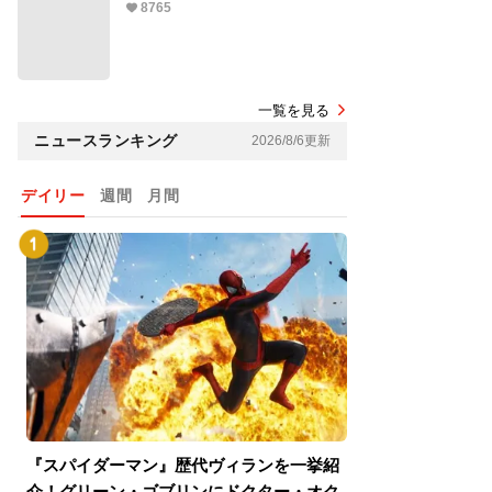
8765
一覧を見る
ニュースランキング
2026/8/6更新
デイリー
週間
月間
『スパイダーマン』歴代ヴィランを一挙紹
『スパイダーマン
介！グリーン・ゴブリンにドクター・オク
介！グリーン・ゴ