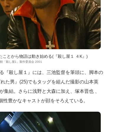
ことから物語は動き始める(『殺し屋１ ４K』)
学館「殺し屋1」製作委員会 2001
る『殺し屋１』には、三池監督を筆頭に、脚本の
れた男』(25)でもタッグを組んだ撮影の山本英
が集結。さらに浅野と大森に加え、塚本晋也 、
ら個性豊かなキャストが顔をそろえている。