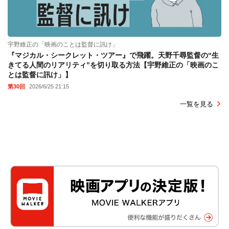
宇野維正の「映画のことは監督に訊け」
『マジカル・シークレット・ツアー』で飛躍。天野千尋監督の“生
きてる人間のリアリティ”を切り取る方法【宇野維正の「映画のこ
とは監督に訊け」】
第30回
2026/6/25 21:15
一覧を見る