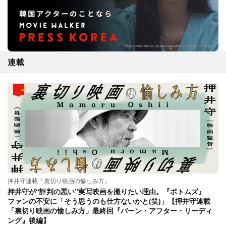
連載
押井守連載「裏切り映画の愉しみ方」
押井守が“評判の悪い”実写映画を撮りたい理由。『ボトムズ』
ファンの不安に「そう思うのも仕方ないかと(笑)」【押井守連載
「裏切り映画の愉しみ方」最終回『バーン・アフター・リーディ
ング』後編】