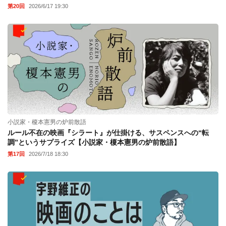
第20回
2026/6/17 19:30
小説家・榎本憲男の炉前散語
ルール不在の映画『シラート』が仕掛ける、サスペンスへの“転
調”というサプライズ【小説家・榎本憲男の炉前散語】
第17回
2026/7/18 18:30