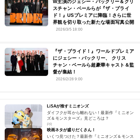
W主演のジェシー・バックリー＆クリ
スチャン・ベールらが『ザ・ブライ
ド！』USプレミアに降臨！さらに世
界観を切り取った新たな場面写真公開
2026/3/5 18:00
『ザ・ブライド！』ワールドプレミア
にジェシー・バックリー、 クリス
チャン・ベールら超豪華キャスト＆監
督が集結！
2026/2/28 9:00
LiSAが推すミニオンズ
ダイフクが耳から離れない！最新作『ミニオン
ズ＆モンスターズ』見どころは？
PR
映画ネタが盛りだくさん！
いくつ見つけた？最新作『ミニオンズ＆モンス