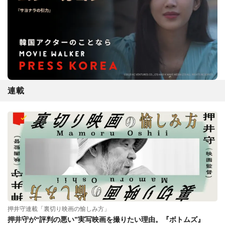
連載
押井守連載「裏切り映画の愉しみ方」
押井守が“評判の悪い”実写映画を撮りたい理由。『ボトムズ』