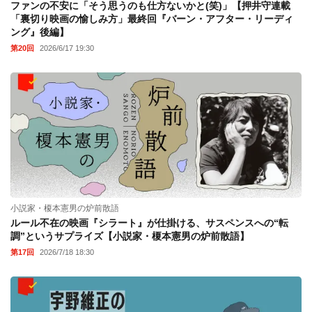
ファンの不安に「そう思うのも仕方ないかと(笑)」【押井守連載
「裏切り映画の愉しみ方」最終回『バーン・アフター・リーディ
ング』後編】
第20回
2026/6/17 19:30
小説家・榎本憲男の炉前散語
ルール不在の映画『シラート』が仕掛ける、サスペンスへの“転
調”というサプライズ【小説家・榎本憲男の炉前散語】
第17回
2026/7/18 18:30