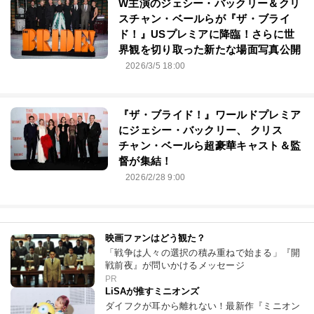
W主演のジェシー・バックリー＆クリ
スチャン・ベールらが『ザ・ブライ
ド！』USプレミアに降臨！さらに世
界観を切り取った新たな場面写真公開
2026/3/5 18:00
『ザ・ブライド！』ワールドプレミア
にジェシー・バックリー、 クリス
チャン・ベールら超豪華キャスト＆監
督が集結！
2026/2/28 9:00
映画ファンはどう観た？
「戦争は人々の選択の積み重ねで始まる」『開
戦前夜』が問いかけるメッセージ
PR
LiSAが推すミニオンズ
ダイフクが耳から離れない！最新作『ミニオン