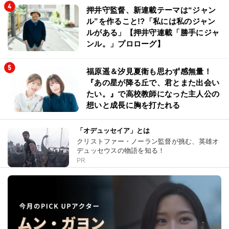
押井守監督、新連載テーマは“ジャン
ル”を作ること!?「私には私のジャン
ルがある」【押井守連載「勝手にジャ
ンル。」プロローグ】
福原遥＆汐見夏衛も思わず感無量！
『あの星が降る丘で、君とまた出会い
たい。』で高校教師になった主人公の
想いと成長に胸を打たれる
「オデュッセイア」とは
クリストファー・ノーラン監督が挑む、英雄オ
デュッセウスの物語を知る！
PR