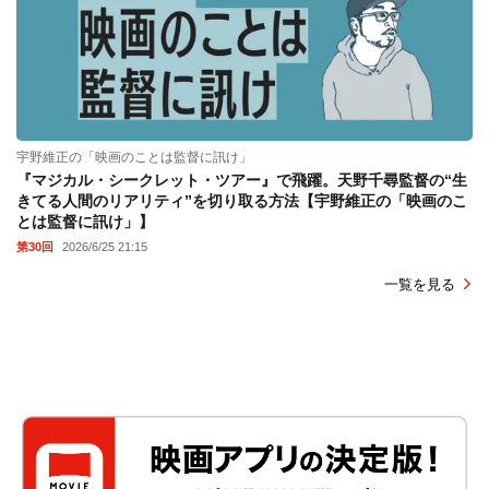
宇野維正の「映画のことは監督に訊け」
『マジカル・シークレット・ツアー』で飛躍。天野千尋監督の“生
きてる人間のリアリティ”を切り取る方法【宇野維正の「映画のこ
とは監督に訊け」】
第30回
2026/6/25 21:15
一覧を見る