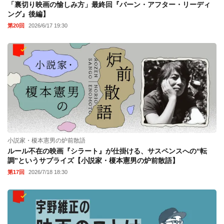
「裏切り映画の愉しみ方」最終回『バーン・アフター・リーディ
ング』後編】
第20回
2026/6/17 19:30
小説家・榎本憲男の炉前散語
ルール不在の映画『シラート』が仕掛ける、サスペンスへの“転
調”というサプライズ【小説家・榎本憲男の炉前散語】
第17回
2026/7/18 18:30