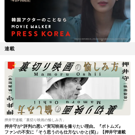
連載
押井守連載「裏切り映画の愉しみ方」
押井守が“評判の悪い”実写映画を撮りたい理由。『ボトムズ』
ファンの不安に「そう思うのも仕方ないかと(笑)」【押井守連載