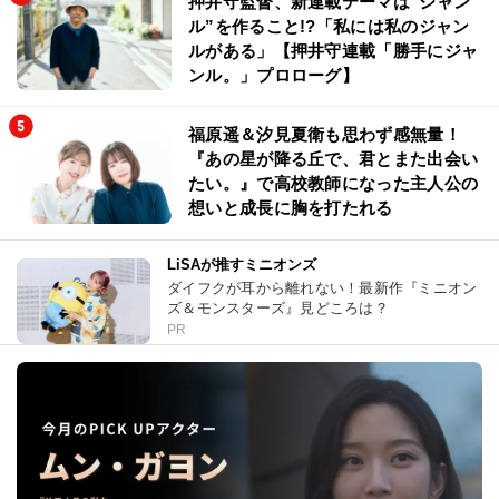
押井守監督、新連載テーマは“ジャン
ル”を作ること!?「私には私のジャン
ルがある」【押井守連載「勝手にジャ
ンル。」プロローグ】
福原遥＆汐見夏衛も思わず感無量！
『あの星が降る丘で、君とまた出会い
たい。』で高校教師になった主人公の
想いと成長に胸を打たれる
LiSAが推すミニオンズ
ダイフクが耳から離れない！最新作『ミニオン
ズ＆モンスターズ』見どころは？
PR