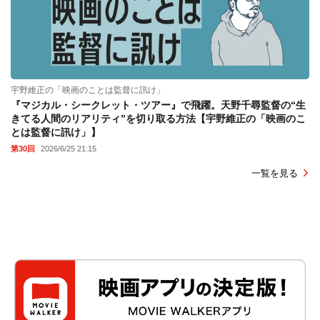
宇野維正の「映画のことは監督に訊け」
『マジカル・シークレット・ツアー』で飛躍。天野千尋監督の“生
きてる人間のリアリティ”を切り取る方法【宇野維正の「映画のこ
とは監督に訊け」】
第30回
2026/6/25 21:15
一覧を見る