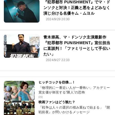
『犯罪都市 PUNISHMENT』でマ・ド
ンソクと対決！正義と悪をよどみなく
演じ分ける名優キム・ムヨル
2024/9/29 20:30
青木崇高、マ・ドンソク主演最新作
『犯罪都市 PUNISHMENT』宣伝担当
に直談判！「ファミリーとして手伝い
たい」
2024/9/27 22:33
ヒッチコックを彷彿…！
「物理的に一番近い人が一番怖い」アカデミー
賞女優が体現する“隣人”の恐怖
PR
映画ファンはどう観た？
「戦争は人々の選択の積み重ねで始まる」『開
戦前夜』が問いかけるメッセージ