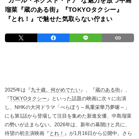
“ガール・ネクスト・ドア”な魅力を放つ中島
瑠菜『蔵のある街』『TOKYOタクシー』
『とれ！』で魅せた気取らない佇まい
2025年は『
九十歳。何がめでたい
』、『
蔵のある街
』、
『
TOKYOタクシー
』といった話題の映画に次々に出演
し、NHKの大河ドラマ「べらぼう～蔦重栄華乃夢噺～」
にも第1話から登場して注目を集めた新進女優、中島瑠菜
の勢いが止まらない。2026年は、新年の幕開けと共に、
待望の初主演映画『
とれ！
』が1月16日から公開中。さら