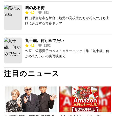
蔵のある街
4.0
353
岡山県倉敷市を舞台に地元の高校生たちが花火の打ち上
げに奔走する青春ドラマ
九十歳。何がめでたい
4.2
1252
作家、佐藤愛子のベストセラーエッセイ集「九十歳。何
がめでたい」の実写映画化
注目のニュース