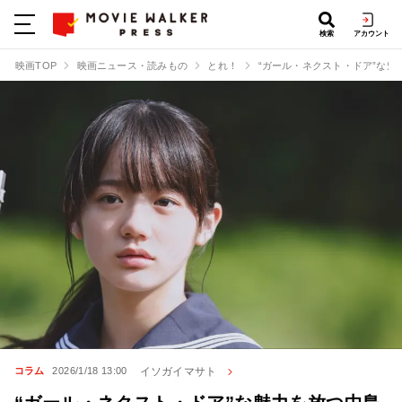
検索
アカウント
映画TOP
映画ニュース・読みもの
とれ！
“ガール・ネクスト・ドア”な
イソガイマサト
コラム
2026/1/18 13:00