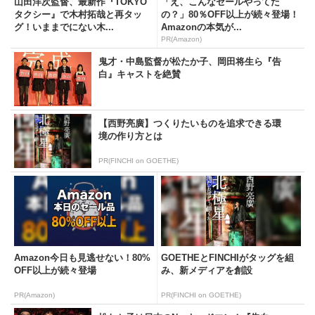
山田洋次監督、最新作『TOKYO
「え、こんなセールやってた
タクシー』で木村拓哉と再タッ
の？」80％OFF以上が続々登場！
グ！いままでにない木...
Amazonの本気が...
PR(Amazon)
鬼才・中島監督が松たか子、岡田将生ら『告
白』キャストを絶賛
【西野亮廣】つくりたいものを追求できる環
境の作り方とは
PR(FINCHI on GOETHE)
Amazon今日も見逃せない！80%
GOETHEとFINCHIがタッグを組
OFF以上が続々登場
み、新メディアを創設
PR(Amazon)
PR(FINCHI on GOETHE)