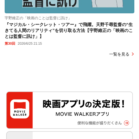
宇野維正の「映画のことは監督に訊け」
『マジカル・シークレット・ツアー』で飛躍。天野千尋監督の“生
きてる人間のリアリティ”を切り取る方法【宇野維正の「映画のこ
とは監督に訊け」】
第30回
2026/6/25 21:15
一覧を見る