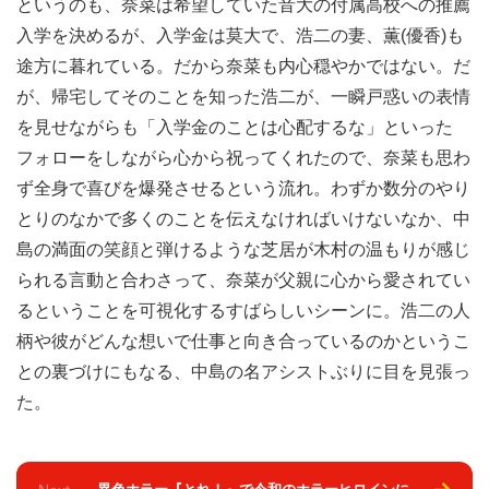
というのも、奈菜は希望していた音大の付属高校への推薦
入学を決めるが、入学金は莫大で、浩二の妻、薫(優香)も
途方に暮れている。だから奈菜も内心穏やかではない。だ
が、帰宅してそのことを知った浩二が、一瞬戸惑いの表情
を見せながらも「入学金のことは心配するな」といった
フォローをしながら心から祝ってくれたので、奈菜も思わ
ず全身で喜びを爆発させるという流れ。わずか数分のやり
とりのなかで多くのことを伝えなければいけないなか、中
島の満面の笑顔と弾けるような芝居が木村の温もりが感じ
られる言動と合わさって、奈菜が父親に心から愛されてい
るということを可視化するすばらしいシーンに。浩二の人
柄や彼がどんな想いで仕事と向き合っているのかというこ
との裏づけにもなる、中島の名アシストぶりに目を見張っ
た。