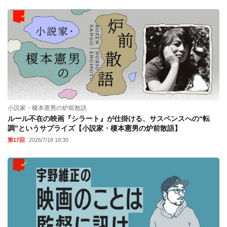
小説家・榎本憲男の炉前散語
ルール不在の映画『シラート』が仕掛ける、サスペンスへの“転
調”というサプライズ【小説家・榎本憲男の炉前散語】
第17回
2026/7/18 18:30