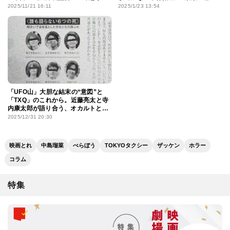
ふれた初日舞台挨拶
力”を「盗み取りたい」
2025/11/21 16:11
2025/1/23 13:54
「UFO山」大胆な結末の“意図”と
「TXQ」のこれから。近藤亮太と寺
内康太郎が語り合う、オカルトと恐
怖表現
2025/12/31 20:30
映画とれ
中島瑠菜
べらぼう
TOKYOタクシー
ザッケン
ホラー
コラム
特集