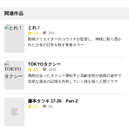
関連作品
とれ！
3.6
254
動画クリエイターのコウイチが監督し、神様に取り憑か
れた少女の日常を映す青春ホラー
TOKYOタクシー
4.1
4052
偶然出会ったタクシー運転手と高齢女性が旅路の途中で
壮絶な過去の記憶を共有していく様を描く人間ドラマ
藤本タツキ 17-26 Part-2
4.1
45