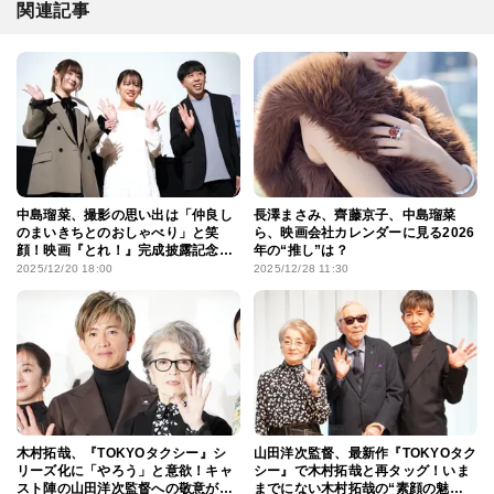
関連記事
中島瑠菜、撮影の思い出は「仲良し
長澤まさみ、齊藤京子、中島瑠菜
のまいきちとのおしゃべり」と笑
ら、映画会社カレンダーに見る2026
顔！映画『とれ！』完成披露記念
年の“推し”は？
「コウイチ映画祭り」は撮影裏話で
2025/12/20 18:00
2025/12/28 11:30
大盛り上がり
木村拓哉、『TOKYOタクシー』シ
山田洋次監督、最新作『TOKYOタク
リーズ化に「やろう」と意欲！キャ
シー』で木村拓哉と再タッグ！いま
スト陣の山田洋次監督への敬意があ
までにない木村拓哉の“素顔の魅