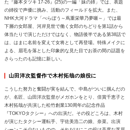
た『藤本タツキ 17-26』(25)の一編「妹の姉」では、表題
の姉役で声優に挑み、活動のフィールドを拡大。また、
NHK大河ドラマ「べらぼう～蔦重栄華乃夢噺～」では最
下層の女郎屋、河岸見世で働く女郎のちどりを第1話から
体当たりで演じただけではなく、物語後半である第38話で
は、はまに名前を変えて女将として再登場。特殊メイクに
よる、眉毛を落とした印象的な見た目でお茶の間の話題を
さらったのも記憶に新しい。
山田洋次監督作で木村拓哉の娘役に
こうした努力と奮闘が実を結んで、中島がついに掴んだの
が、名匠、山田洋次監督がメガホンをとり、倍賞千恵子と
木村拓哉が共演した松竹創業130周年の記念作品
『TOKYOタクシー』への出演だ。その役どころは、木村
が演じたタクシー運転手、宇佐美浩二の娘、奈菜。出演
シーンこそ少ないものの、それだけにこの役は高度な芝居