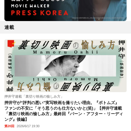
連載
押井守連載「裏切り映画の愉しみ方」
押井守が“評判の悪い”実写映画を撮りたい理由。『ボトムズ』
ファンの不安に「そう思うのも仕方ないかと(笑)」【押井守連載
「裏切り映画の愉しみ方」最終回『バーン・アフター・リーディ
ング』後編】
第20回
2026/6/17 19:30