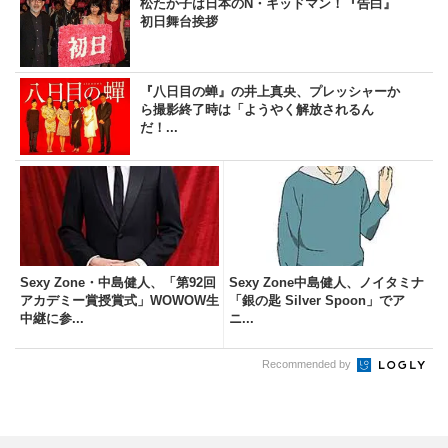
松たか子は日本のN・キッドマン！『告白』
初日舞台挨拶
『八日目の蝉』の井上真央、プレッシャーか
ら撮影終了時は「ようやく解放されるん
だ！...
Sexy Zone・中島健人、「第92回
Sexy Zone中島健人、ノイタミナ
アカデミー賞授賞式」WOWOW生
「銀の匙 Silver Spoon」でア
中継に参...
ニ...
Recommended by