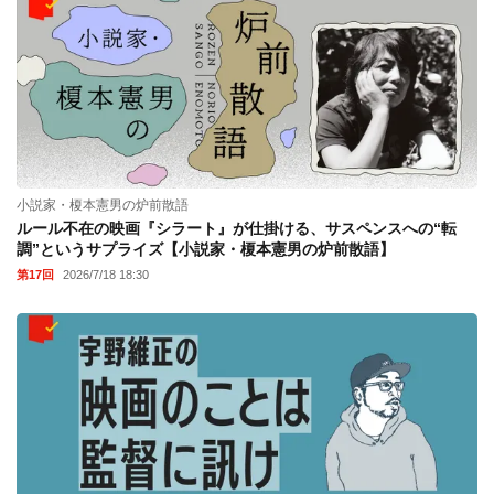
小説家・榎本憲男の炉前散語
ルール不在の映画『シラート』が仕掛ける、サスペンスへの“転
調”というサプライズ【小説家・榎本憲男の炉前散語】
第17回
2026/7/18 18:30