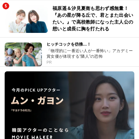
福原遥＆汐見夏衛も思わず感無量！
『あの星が降る丘で、君とまた出会い
たい。』で高校教師になった主人公の
想いと成長に胸を打たれる
ヒッチコックを彷彿…！
「物理的に一番近い人が一番怖い」アカデミー
賞女優が体現する“隣人”の恐怖
PR