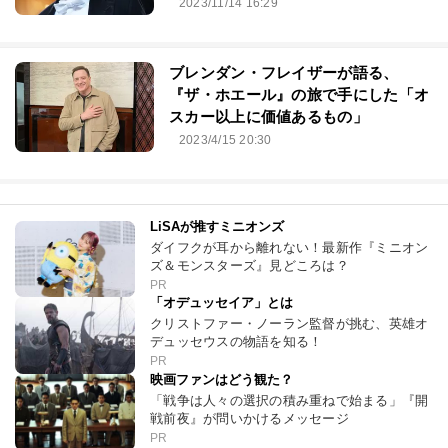
2023/11/14 16:29
ブレンダン・フレイザーが語る、
『ザ・ホエール』の旅で手にした「オ
スカー以上に価値あるもの」
2023/4/15 20:30
LiSAが推すミニオンズ
ダイフクが耳から離れない！最新作『ミニオン
ズ＆モンスターズ』見どころは？
PR
「オデュッセイア」とは
クリストファー・ノーラン監督が挑む、英雄オ
デュッセウスの物語を知る！
PR
映画ファンはどう観た？
「戦争は人々の選択の積み重ねで始まる」『開
戦前夜』が問いかけるメッセージ
PR