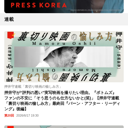
連載
押井守連載「裏切り映画の愉しみ方」
押井守が“評判の悪い”実写映画を撮りたい理由。『ボトムズ』
ファンの不安に「そう思うのも仕方ないかと(笑)」【押井守連載
「裏切り映画の愉しみ方」最終回『バーン・アフター・リーディ
ング』後編】
第20回
2026/6/17 19:30