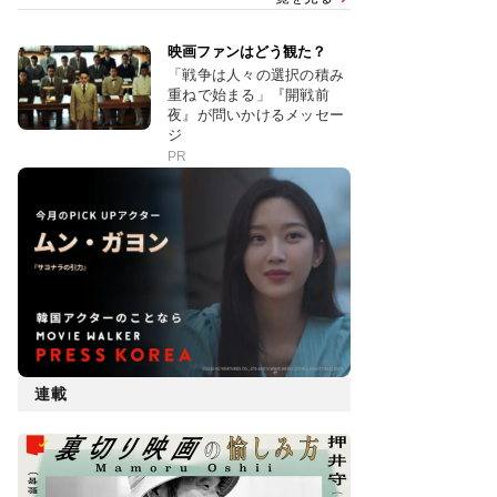
映画ファンはどう観た？
「戦争は人々の選択の積み
重ねで始まる」『開戦前
夜』が問いかけるメッセー
ジ
PR
連載