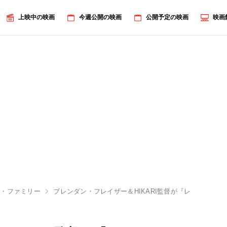
上映中の映画
今週公開の映画
公開予定の映画
映画
ル・ファミリー
ブレンダン・フレイザー＆HIKARI監督が『レンタル・