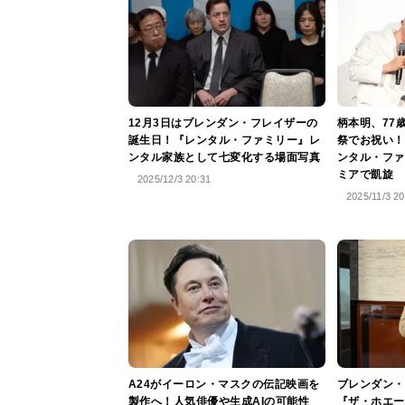
12月3日はブレンダン・フレイザーの
柄本明、77
誕生日！『レンタル・ファミリー』レ
祭でお祝い！
ンタル家族として七変化する場面写真
ンタル・ファ
ミアで凱旋
2025/12/3 20:31
2025/11/3 20
A24がイーロン・マスクの伝記映画を
ブレンダン・
製作へ！人気俳優や生成AIの可能性
『ザ・ホエー