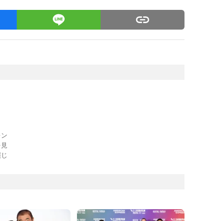
レン
を見
演じ