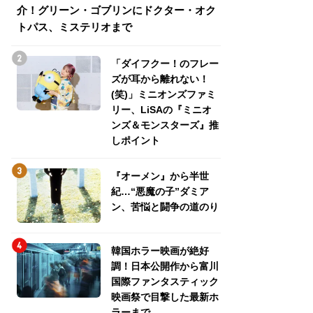
介！グリーン・ゴブリンにドクター・オク
介！グリーン・ゴ
トパス、ミステリオまで
トパス、ミステリ
「ダイフクー！のフレー
ズが耳から離れない！
(笑)」ミニオンズファミ
リー、LiSAの『ミニオ
ンズ＆モンスターズ』推
しポイント
『オーメン』から半世
紀…“悪魔の子”ダミア
ン、苦悩と闘争の道のり
韓国ホラー映画が絶好
調！日本公開作から富川
国際ファンタスティック
映画祭で目撃した最新ホ
ラーまで