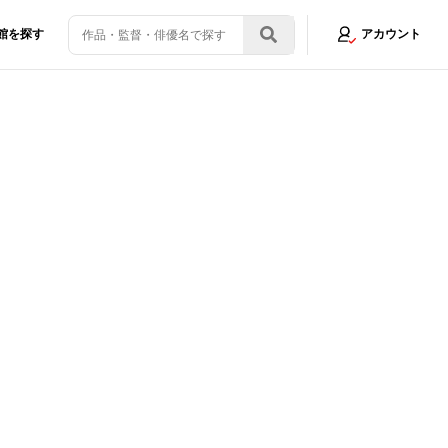
館を探す
アカウント
ファミリー』のテーマを明かす特別映像
画像5/5