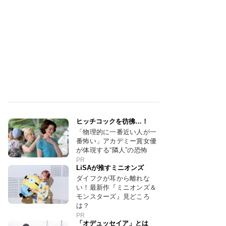
ヒッチコックを彷彿…！
「物理的に一番近い人が一
番怖い」アカデミー賞女優
が体現する“隣人”の恐怖
PR
LiSAが推すミニオンズ
ダイフクが耳から離れな
い！最新作『ミニオンズ＆
モンスターズ』見どころ
は？
PR
「オデュッセイア」とは