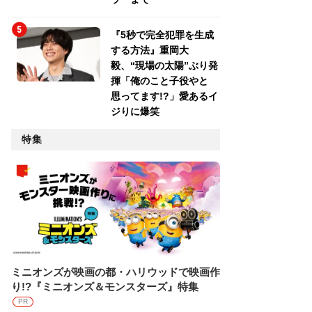
『5秒で完全犯罪を生成
する方法』重岡大
毅、“現場の太陽”ぶり発
揮「俺のこと子役やと
思ってます!?」愛あるイ
ジりに爆笑
特集
ミニオンズが映画の都・ハリウッドで映画作
り!?『ミニオンズ＆モンスターズ』特集
PR