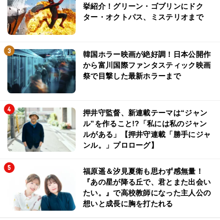
挙紹介！グリーン・ゴブリンにドク
ター・オクトパス、ミステリオまで
韓国ホラー映画が絶好調！日本公開作
から富川国際ファンタスティック映画
祭で目撃した最新ホラーまで
押井守監督、新連載テーマは“ジャン
ル”を作ること!?「私には私のジャン
ルがある」【押井守連載「勝手にジャ
ンル。」プロローグ】
福原遥＆汐見夏衛も思わず感無量！
『あの星が降る丘で、君とまた出会い
たい。』で高校教師になった主人公の
想いと成長に胸を打たれる