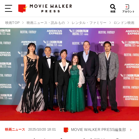
検索
アカウント
映画TOP
映画ニュース・読みもの
レンタル・ファミリー
ロンドン映画祭
MOVIE WALKER PRESS編集部
映画ニュース
2025/10/20 18:01