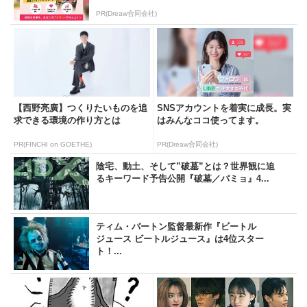
PR(Dreaw合同会社)
【西野亮廣】つくりたいものを追
SNSアカウントを着実に成長。実
求できる環境の作り方とは
はみんなココ使ってます。
PR(FINCHI on GOETHE)
PR(Dreaw合同会社)
陰宅、動土、そして”破墓”とは？世界観に迫
るキーワード予告公開『破墓／パミョ』4...
ティム・バートン監督最新作『ビートル
ジュース ビートルジュース』は4位スター
ト！...