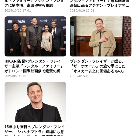
ル・ファミリー』アジアン・プレミ
ンタル・ファミリー』！東京国際映
アに柄本明、森田望智ら集結
画祭出品＆アジアン・プレミア開催
決定
2025/10/10 17:01
2025/9/19 12:01
HIKARI監督×ブレンダン・フレイ
ブレンダン・フレイザーが語る、
ザー主演『レンタル・ファミリー』
『ザ・ホエール』の旅で手にした
がトロント国際映画祭で絶賛の嵐！
「オスカー以上に価値あるもの」
「心温まる驚きの一作」
2025/9/9 16:30
2023/4/15 20:30
15年ぶり来日のブレンダン・フレイ
ザー、『ハムナプトラ』続編にも意