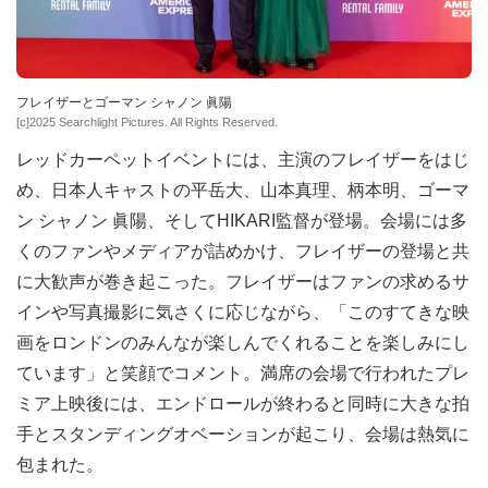
フレイザーとゴーマン シャノン 眞陽
[c]2025 Searchlight Pictures. All Rights Reserved.
レッドカーペットイベントには、主演のフレイザーをはじ
め、日本人キャストの平岳大、山本真理、柄本明、ゴーマ
ン シャノン 眞陽、そしてHIKARI監督が登場。会場には多
くのファンやメディアが詰めかけ、フレイザーの登場と共
に大歓声が巻き起こった。フレイザーはファンの求めるサ
インや写真撮影に気さくに応じながら、「このすてきな映
画をロンドンのみんなが楽しんでくれることを楽しみにし
ています」と笑顔でコメント。満席の会場で行われたプレ
ミア上映後には、エンドロールが終わると同時に大きな拍
手とスタンディングオベーションが起こり、会場は熱気に
包まれた。