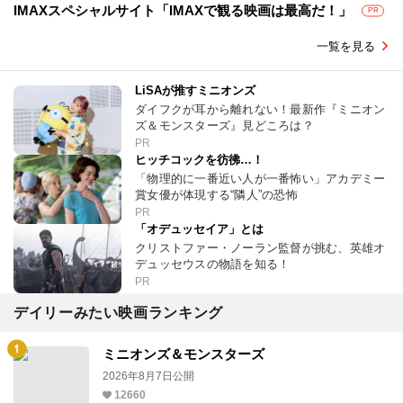
IMAXスペシャルサイト「IMAXで観る映画は最高だ！」
PR
一覧を見る
LiSAが推すミニオンズ
ダイフクが耳から離れない！最新作『ミニオン
ズ＆モンスターズ』見どころは？
PR
ヒッチコックを彷彿…！
「物理的に一番近い人が一番怖い」アカデミー
賞女優が体現する“隣人”の恐怖
PR
「オデュッセイア」とは
クリストファー・ノーラン監督が挑む、英雄オ
デュッセウスの物語を知る！
PR
デイリーみたい映画ランキング
ミニオンズ＆モンスターズ
2026年8月7日公開
12660