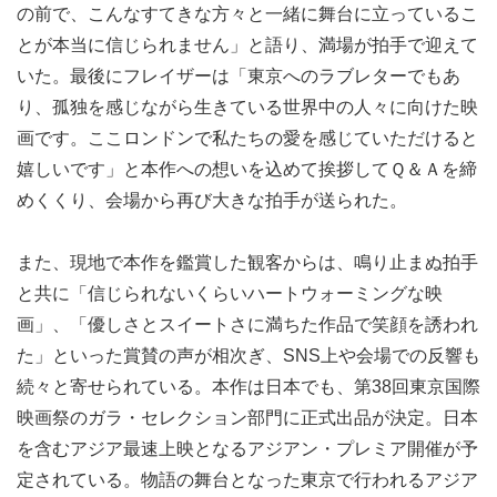
の前で、こんなすてきな方々と一緒に舞台に立っているこ
とが本当に信じられません」と語り、満場が拍手で迎えて
いた。最後にフレイザーは「東京へのラブレターでもあ
り、孤独を感じながら生きている世界中の人々に向けた映
画です。ここロンドンで私たちの愛を感じていただけると
嬉しいです」と本作への想いを込めて挨拶してＱ＆Ａを締
めくくり、会場から再び大きな拍手が送られた。
また、現地で本作を鑑賞した観客からは、鳴り止まぬ拍手
と共に「信じられないくらいハートウォーミングな映
画」、「優しさとスイートさに満ちた作品で笑顔を誘われ
た」といった賞賛の声が相次ぎ、SNS上や会場での反響も
続々と寄せられている。本作は日本でも、第38回東京国際
映画祭のガラ・セレクション部門に正式出品が決定。日本
を含むアジア最速上映となるアジアン・プレミア開催が予
定されている。物語の舞台となった東京で行われるアジア