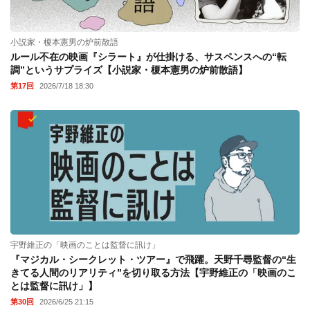
小説家・榎本憲男の炉前散語
ルール不在の映画『シラート』が仕掛ける、サスペンスへの“転
調”というサプライズ【小説家・榎本憲男の炉前散語】
第17回
2026/7/18 18:30
宇野維正の「映画のことは監督に訊け」
『マジカル・シークレット・ツアー』で飛躍。天野千尋監督の“生
きてる人間のリアリティ”を切り取る方法【宇野維正の「映画のこ
とは監督に訊け」】
第30回
2026/6/25 21:15