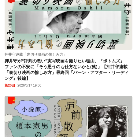
押井守連載「裏切り映画の愉しみ方」
押井守が“評判の悪い”実写映画を撮りたい理由。『ボトムズ』
ファンの不安に「そう思うのも仕方ないかと(笑)」【押井守連載
「裏切り映画の愉しみ方」最終回『バーン・アフター・リーディ
ング』後編】
第20回
2026/6/17 19:30