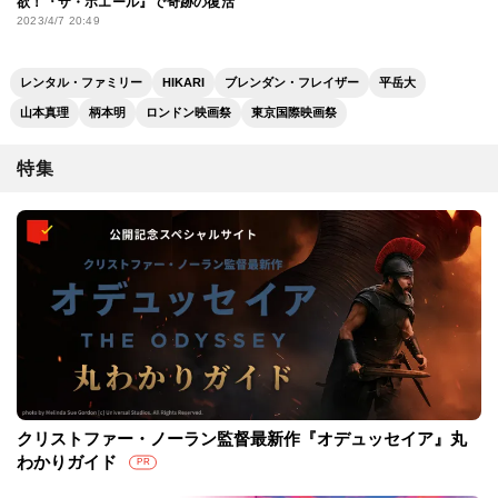
欲！『ザ・ホエール』で奇跡の復活
2023/4/7 20:49
レンタル・ファミリー
HIKARI
ブレンダン・フレイザー
平岳大
山本真理
柄本明
ロンドン映画祭
東京国際映画祭
特集
クリストファー・ノーラン監督最新作『オデュッセイア』丸
わかりガイド
PR