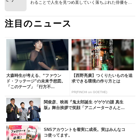
わることで人生を見つめ直していく落ちぶれた俳優を演
じる人間ドラマ
注目のニュース
大森時生が考える、“ファウン
【西野亮廣】つくりたいものを追
ド・フッテージ”の未来予想図。
求できる環境の作り方とは
「このテープ」「行方不...
PR(FINCHI on GOETHE)
関俊彦、映画『鬼太郎誕生 ゲゲゲの謎 真生
版』舞台挨拶で笑顔「アニメーターさんと...
SNSアカウントを着実に成長。実はみんなコ
コ使ってます。