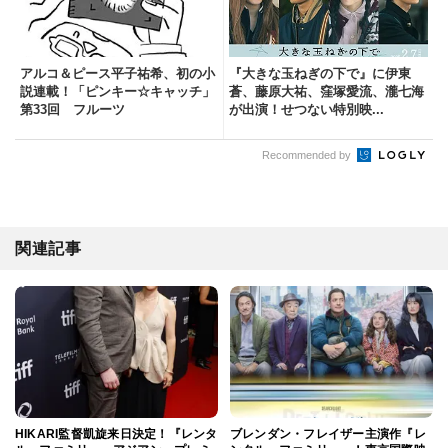
アルコ＆ピース平子祐希、初の小
『大きな玉ねぎの下で』に伊東
説連載！「ピンキー☆キャッチ」
蒼、藤原大祐、窪塚愛流、瀧七海
第33回 フルーツ
が出演！せつない特別映...
Recommended by
関連記事
HIKARI監督凱旋来日決定！『レンタ
ブレンダン・フレイザー主演作『レ