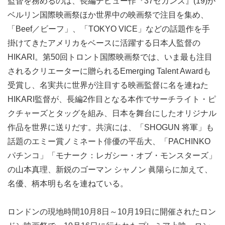
監督を務めるのは、長編デビュー作『37セカンズ』(19)が
ベルリン国際映画祭ほか世界中の映画祭で注目を集め、
「Beef／ビーフ」、「TOKYO VICE」などの話題作を手
掛けてきたアメリカをベースに活躍する日本人監督の
HIKARI。第50回トロント国際映画祭では、いま最も注目
されるクリエーターに贈られるEmerging Talent Awardも
受賞し、名実共に世界が注目する映画監督に名を連ねた
HIKARI監督が、長編2作目となる本作でサーチライト・ピ
クチャーズとタッグを組み、日本を舞台にしたオリジナル
作品を世界に送りだす。共演には、「SHOGUN 将軍」も
話題のエミー賞ノミネート俳優の平岳大、「PACHINKO
パチンコ」「モナーク：レガシー・オブ・モンスターズ」
の山本真理、新鋭のゴーマン シャノン 眞陽らに加えて、
名優、柄本明も名を連ねている。
ロンドンの現地時間10月8日～10月19日に開催されたロン