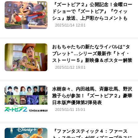
『ズートピア２』公開記念！金曜ロー
ドショーで『ズートピア』『ウィッ
シュ』放送、上戸彩からコメントも
2025/11/14 12:01
おもちゃたちの新たなライバルは“タ
ブレット”…シリーズ最新作『トイ・
ストーリー５』新映像＆ポスター解禁
2025/11/12 19:01
水樹奈々、内田雄馬、斉藤壮馬、野沢
雅子らが参加！『ズートピア２』豪華
日本版声優陣第2弾発表
2025/11/11 15:01
『ファンタスティック４：ファース
ト・ステップ』がディズニープラスに