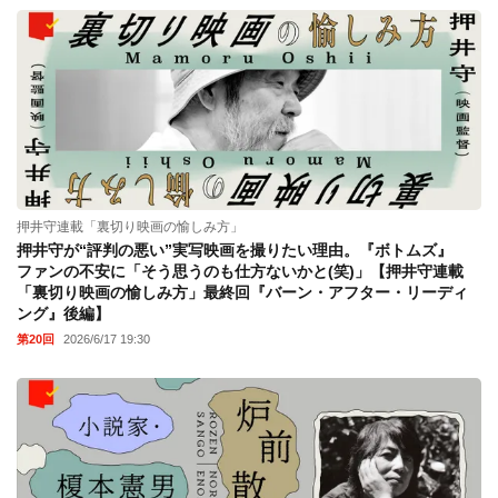
押井守連載「裏切り映画の愉しみ方」
押井守が“評判の悪い”実写映画を撮りたい理由。『ボトムズ』
ファンの不安に「そう思うのも仕方ないかと(笑)」【押井守連載
「裏切り映画の愉しみ方」最終回『バーン・アフター・リーディ
ング』後編】
第20回
2026/6/17 19:30