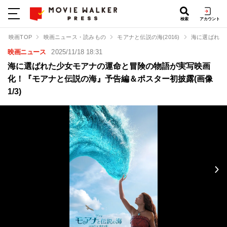
検索
アカウント
映画TOP
映画ニュース・読みもの
モアナと伝説の海(2016)
海に選ばれた
映画ニュース
2025/11/18 18:31
海に選ばれた少女モアナの運命と冒険の物語が実写映画
化！『モアナと伝説の海』予告編＆ポスター初披露(画像
1/3)