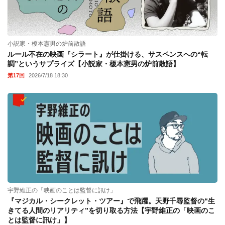
小説家・榎本憲男の炉前散語
ルール不在の映画『シラート』が仕掛ける、サスペンスへの“転
調”というサプライズ【小説家・榎本憲男の炉前散語】
第17回
2026/7/18 18:30
宇野維正の「映画のことは監督に訊け」
『マジカル・シークレット・ツアー』で飛躍。天野千尋監督の“生
きてる人間のリアリティ”を切り取る方法【宇野維正の「映画のこ
とは監督に訊け」】