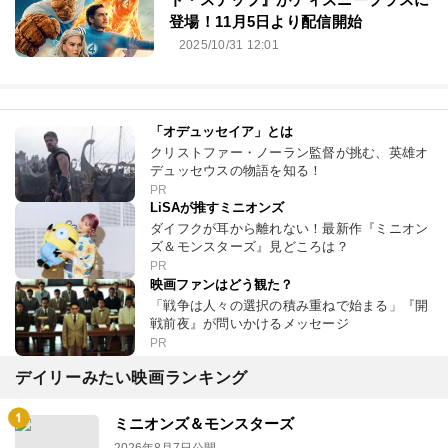
登場！11月5日より配信開始
2025/10/31 12:01
「オデュッセイア」とは
クリストファー・ノーラン監督が挑む、英雄オ
デュッセウスの物語を知る！
PR
LiSAが推すミニオンズ
ダイフクが耳から離れない！最新作『ミニオン
ズ＆モンスターズ』見どころは？
PR
映画ファンはどう観た？
「戦争は人々の選択の積み重ねで始まる」『開
戦前夜』が問いかけるメッセージ
PR
デイリーみたい映画ランキング
ミニオンズ＆モンスターズ
2026年8月7日公開