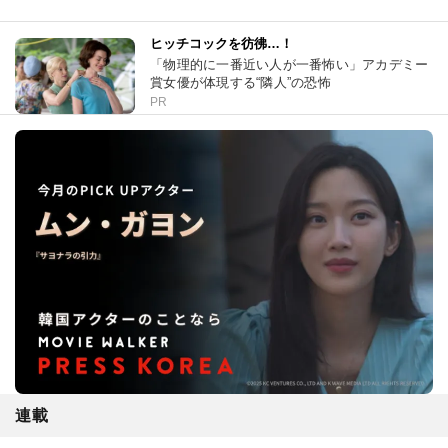
ヒッチコックを彷彿…！
「物理的に一番近い人が一番怖い」アカデミー
賞女優が体現する“隣人”の恐怖
PR
連載