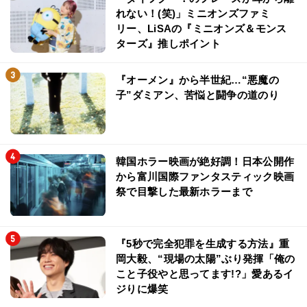
れない！(笑)」ミニオンズファミ
リー、LiSAの『ミニオンズ＆モンス
ターズ』推しポイント
『オーメン』から半世紀…“悪魔の
子”ダミアン、苦悩と闘争の道のり
韓国ホラー映画が絶好調！日本公開作
から富川国際ファンタスティック映画
祭で目撃した最新ホラーまで
『5秒で完全犯罪を生成する方法』重
岡大毅、“現場の太陽”ぶり発揮「俺の
こと子役やと思ってます!?」愛あるイ
ジりに爆笑