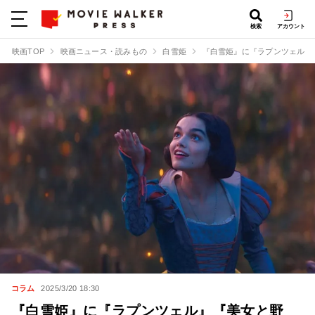
検索
アカウント
映画TOP
映画ニュース・読みもの
白雪姫
『白雪姫』に『ラプンツェル』
コラム
2025/3/20 18:30
『白雪姫』に『ラプンツェル』『美女と野