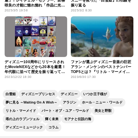
魅了！レイチェル・ゼグラー、吉柳
ズニーを救った『白雪姫』の功績を
咲良の才能に惚れ惚れ「作品に光が
振り返る
もたらされた」
2025/3/5 19:58
2025/3/2 8:30
ディズニー100周年にリリースされ
ファンが選ぶディズニー音楽の巨匠
たMovieNEXなどから20本を厳選！
アラン・メンケンのベストナンバー
年代順に並べて歴史を振り返ってみ
TOP5とは？『リトル・マーメイ
た
ド』や『美女と野獣』の名曲がズラ
2023/12/22 18:30
2023/6/30 17:30
リ！
白雪姫
ディズニープリンセス
ディズニー
いつか王子様が
夢に見る ～Waiting On A Wish～
アラジン
ホール・ニュー・ワールド
リトル・マーメイド
パート・オブ・ユア・ワールド
美女と野獣
塔の上のラプンツェル
輝く未来
モアナと伝説の海
ディズニーミュージック
コラム