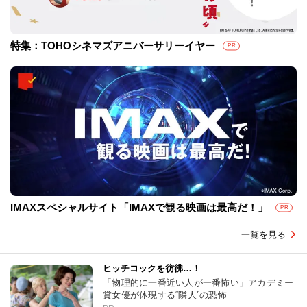
特集：TOHOシネマズアニバーサリーイヤー
PR
IMAXスペシャルサイト「IMAXで観る映画は最高だ！」
PR
一覧を見る
ヒッチコックを彷彿…！
「物理的に一番近い人が一番怖い」アカデミー
賞女優が体現する“隣人”の恐怖