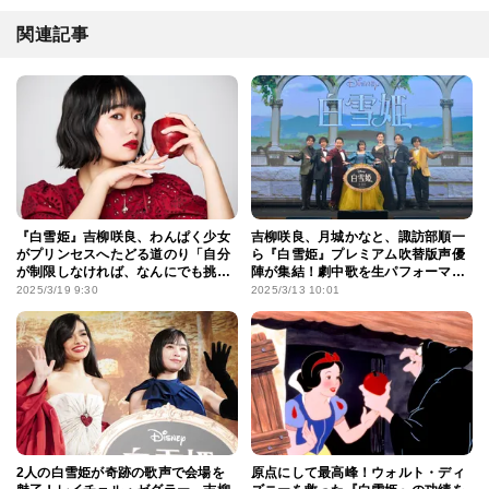
関連記事
『白雪姫』吉柳咲良、わんぱく少女
吉柳咲良、月城かなと、諏訪部順一
がプリンセスへたどる道のり「自分
ら『白雪姫』プレミアム吹替版声優
が制限しなければ、なんにでも挑戦
陣が集結！劇中歌を生パフォーマン
できる」
スで披露
2025/3/19 9:30
2025/3/13 10:01
2人の白雪姫が奇跡の歌声で会場を
原点にして最高峰！ウォルト・ディ