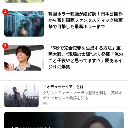
韓国ホラー映画が絶好調！日本公開作
から富川国際ファンタスティック映画
祭で目撃した最新ホラーまで
『5秒で完全犯罪を生成する方法』重
岡大毅、“現場の太陽”ぶり発揮「俺の
こと子役やと思ってます!?」愛あるイ
ジりに爆笑
「オデュッセイア」とは
クリストファー・ノーラン監督が挑む、英雄オ
デュッセウスの物語を知る！
PR