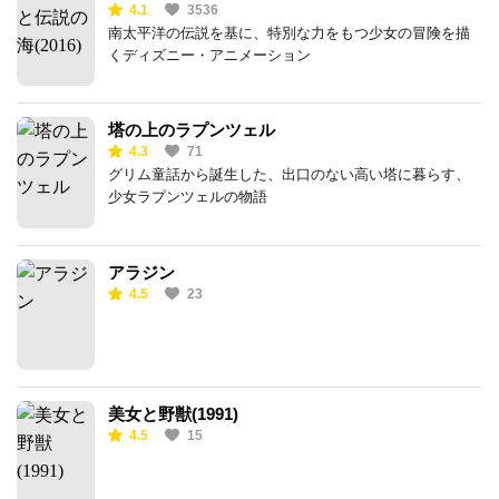
4.1
3536
南太平洋の伝説を基に、特別な力をもつ少女の冒険を描
くディズニー・アニメーション
塔の上のラプンツェル
4.3
71
グリム童話から誕生した、出口のない高い塔に暮らす、
少女ラプンツェルの物語
アラジン
4.5
23
美女と野獣(1991)
4.5
15