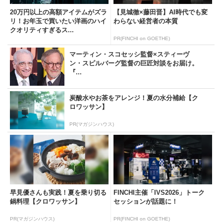
20万円以上の高額アイテムがズラ
【見城徹×藤田晋】AI時代でも変
リ！お年玉で買いたい洋画のハイ
わらない経営者の本質
クオリティすぎるス...
PR(FINCHI on GOETHE)
マーティン・スコセッシ監督×スティーヴ
ン・スピルバーグ監督の巨匠対談をお届け。
『...
炭酸水やお茶をアレンジ！夏の水分補給【ク
ロワッサン】
PR(マガジンハウス)
早見優さんも実践！夏を乗り切る
FINCHI主催「IVS2026」トーク
鍋料理【クロワッサン】
セッションが話題に！
PR(マガジンハウス)
PR(FINCHI on GOETHE)