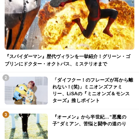
『スパイダーマン』歴代ヴィランを一挙紹介！グリーン・ゴ
ブリンにドクター・オクトパス、ミステリオまで
「ダイフクー！のフレーズが耳から離
れない！(笑)」ミニオンズファミ
リー、LiSAの『ミニオンズ＆モンス
ターズ』推しポイント
『オーメン』から半世紀…“悪魔の
子”ダミアン、苦悩と闘争の道のり