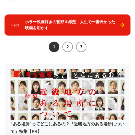
ホラー映画好きの菅野＆赤楚、人生で一番怖かった
Next
映画を明かす
1
2
3
“ある場所”ってどこにあるの？『近畿地方のある場所につい
て』特集【PR】