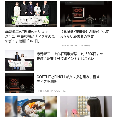
赤楚衛二の“理想のクリスマ
【見城徹×藤田晋】AI時代でも変
ス”に、中島裕翔が「ドラマの見
わらない経営者の本質
すぎ！」映画『366日』...
PR(FINCHI on GOETHE)
赤楚衛二、上白石萌歌が語った『366日』の
奇跡に反響！号泣ポイントもおさらい
GOETHEとFINCHIがタッグを組み、新メ
ディアを創設
PR(FINCHI on GOETHE)