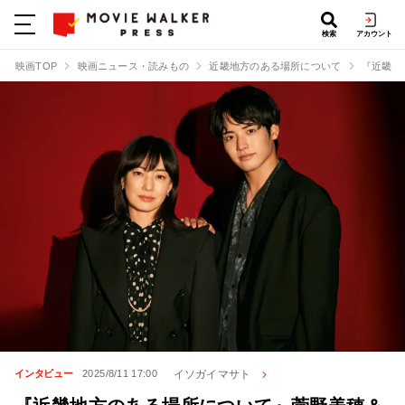
検索
アカウント
映画TOP
映画ニュース・読みもの
近畿地方のある場所について
『近畿地
イソガイマサト
インタビュー
2025/8/11 17:00