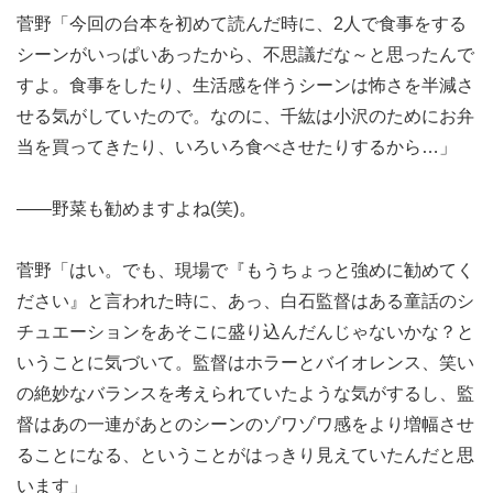
菅野「今回の台本を初めて読んだ時に、2人で食事をする
シーンがいっぱいあったから、不思議だな～と思ったんで
すよ。食事をしたり、生活感を伴うシーンは怖さを半減さ
せる気がしていたので。なのに、千紘は小沢のためにお弁
当を買ってきたり、いろいろ食べさせたりするから…」
――野菜も勧めますよね(笑)。
菅野「はい。でも、現場で『もうちょっと強めに勧めてく
ださい』と言われた時に、あっ、白石監督はある童話のシ
チュエーションをあそこに盛り込んだんじゃないかな？と
いうことに気づいて。監督はホラーとバイオレンス、笑い
の絶妙なバランスを考えられていたような気がするし、監
督はあの一連があとのシーンのゾワゾワ感をより増幅させ
ることになる、ということがはっきり見えていたんだと思
います」