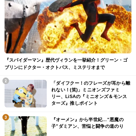
『スパイダーマン』歴代ヴィランを一挙紹介！グリーン・ゴ
ブリンにドクター・オクトパス、ミステリオまで
「ダイフクー！のフレーズが耳から離
れない！(笑)」ミニオンズファミ
リー、LiSAの『ミニオンズ＆モンス
ターズ』推しポイント
『オーメン』から半世紀…“悪魔の
子”ダミアン、苦悩と闘争の道のり