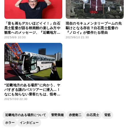
「音も画もデカいほどイイ！」白石
現在のモキュメンタリーブームの先
晃士監督が語る映画館の楽しみ方や
駆けとなる存在？白石晃士監督の
観客へのメッセージ、『近畿地方の
『ノロイ』が傑作たる理由
ある場所について』への想い【連載
2025/8/9 10:30
2025/8/10 21:30
「I’m a moviegoer」】
“近畿地方のある場所”に向かう、ヤ
バすぎる謎のバスツアーに潜入…！
なにも知らない乗客たちは、怪奇現
象の数々に阿鼻叫喚!?
2025/7/30 22:30
近畿地方のある場所について
菅野美穂
赤楚衛二
白石晃士
背筋
ホラー
インタビュー