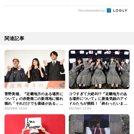
Recommended by
関連記事
菅野美穂、『近畿地方のある場所に
コワすぎて大絶叫!?『近畿地方のあ
ついて』の赤楚衛二の新境地に惚れ
る場所について』に新進気鋭のアイ
惚れ「それだけでも価値がある」赤
ドルたちが挑戦！「終わったいまも
楚は「呪われていたと思う」と笑顔
後ろになにかいそう…」
2025/8/8 13:58
2025/8/7 17:00