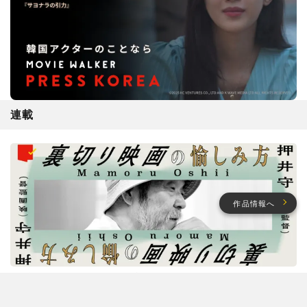
連載
作品情報へ
押井守連載「裏切り映画の愉しみ方」
押井守が“評判の悪い”実写映画を撮りたい理由。『ボトムズ』
ファンの不安に「そう思うのも仕方ないかと(笑)」【押井守連載