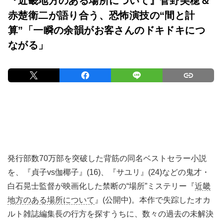
『近畿地方のある場所について』菅野美穂＆
赤楚衛二が語り合う、恐怖演技の“間と計
算”「一瞬の余韻がお客さんのドキドキにつ
ながる」
発行部数70万部を突破した背筋の同名ベストセラー小説
を、『貞子vs伽椰子』(16)、『サユリ』(24)などの鬼才・
白石晃士監督が映画化した禁断の“場所”ミステリー『
近畿
地方のある場所について
』(公開中)。本作で失踪したオカ
ルト雑誌編集長の行方を探すうちに、数々の過去の未解決