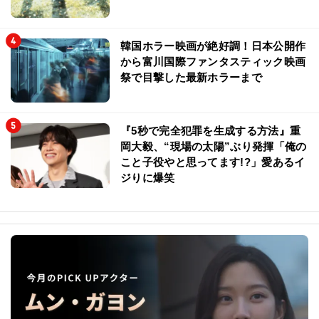
韓国ホラー映画が絶好調！日本公開作
から富川国際ファンタスティック映画
祭で目撃した最新ホラーまで
『5秒で完全犯罪を生成する方法』重
岡大毅、“現場の太陽”ぶり発揮「俺の
こと子役やと思ってます!?」愛あるイ
ジりに爆笑