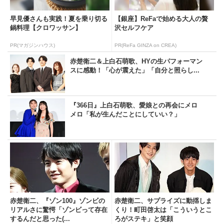
早見優さんも実践！夏を乗り切る
【銀座】ReFaで始める大人の贅
鍋料理【クロワッサン】
沢セルフケア
PR(マガジンハウス)
PR(ReFa GINZA on CREA)
赤楚衛二＆上白石萌歌、HYの生パフォーマン
スに感動！「心が震えた」「自分と照らし...
『366日』上白石萌歌、愛娘との再会にメロ
メロ「私が生んだことにしていい？」
赤楚衛二、『ゾン100』ゾンビの
赤楚衛二、サプライズに動揺しま
リアルさに驚愕「ゾンビって存在
くり！町田啓太は「こういうとこ
するんだと思った(...
ろがステキ」と笑顔