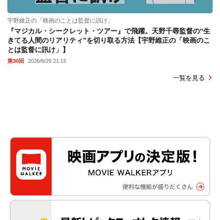
宇野維正の「映画のことは監督に訊け」
『マジカル・シークレット・ツアー』で飛躍。天野千尋監督の“生
きてる人間のリアリティ”を切り取る方法【宇野維正の「映画のこ
とは監督に訊け」】
第30回
2026/6/25 21:15
一覧を見る