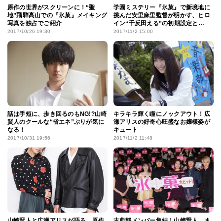
原作の世界がスクリーンに！“聖
学園ミステリー『氷菓』で新境地に
地”飛騨高山での『氷菓』メイキング
挑んだ安里麻里監督が明かす、ヒロ
写真を独占でご紹介
イン“千反田える”の初期設定と
は…？
2017/10/26 19:30
2017/11/2 15:00
話は手短に、歩き回るのもNG!?山崎
キラキラ輝く瞳にノックアウト！広
賢人のクールな“省エネ”ぶりが気に
瀬アリスの好奇心旺盛なお嬢様姿が
なる！
キュート
2017/10/31 19:56
2017/11/2 11:48
山崎賢人と広瀬アリスが語る、原作
古典部メンバー集結！山崎賢人、ま