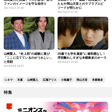
ファンのイメージを守る役作り
たもや岡山天音とのラブラブエピ
ソードが明らかに
2017/11/2 15:00
2017/11/3 17:58
山崎賢人、“史上初”の経験に喜び
28歳でも学生服姿”に違和感なし！
「ここに立てているのがうれしい」
浮世離れしすぎな本郷奏多のオーラ
と笑顔
2019/2/23 15:00
2018/5/28 18:57
シネマ
氷菓
山崎賢人
広瀬アリス
小島藤子
岡山天音
本郷奏多
特集