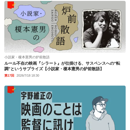
小説家・榎本憲男の炉前散語
ルール不在の映画『シラート』が仕掛ける、サスペンスへの“転
調”というサプライズ【小説家・榎本憲男の炉前散語】
第17回
2026/7/18 18:30