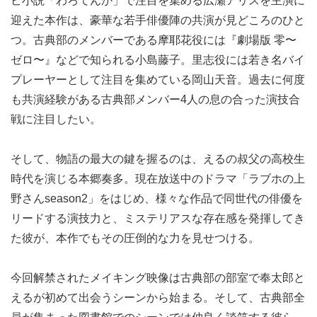
ビ小説「わろてんか」で注目を集める広瀬アリスを主演に
迎えた本作は、豪華な若手俳優陣の共演が見どころのひと
つ。古典部のメンバーである摩耶花役には『劇場版 零〜
ゼロ〜』などで知られる小島藤子。里志役には若き名バイ
プレーヤーとして注目を集めている岡山天音。過去に何度
も共演経験がある古典部メンバー4人の息の合った演技合
戦に注目したい。
そして、物語の最大の鍵を握るのは、えるの叔父の高校生
時代を演じる本郷奏多。現在放送中のドラマ「ラブホの上
野さんseason2」をはじめ、様々な作品で同世代の俳優を
リードする演技力と、ミステリアスな存在感を発揮してき
た彼が、本作でもその圧倒的な力を見せつける。
今回解禁されたメイキング映像は古典部の部室で奉太郎と
えるが初めて出会うシーンから始まる。そして、古典部全