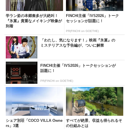
学ラン姿の本郷奏多が大絶叫！
FINCHI主催「IVS2026」トーク
『氷菓』貴重なメイキング映像が
セッションが話題に！
到着
PR(FINCHI on GOETHE)
「わたし、気になります！」映画『氷菓』の
ミステリアスな予告編が、ついに解禁
FINCHI主催「IVS2026」トークセッションが
話題に！
PR(FINCHI on GOETHE)
シェア別荘「COCO VILLA Owne
すべてが絶景、収益も得られるそ
rs」3選
の仕組みとは