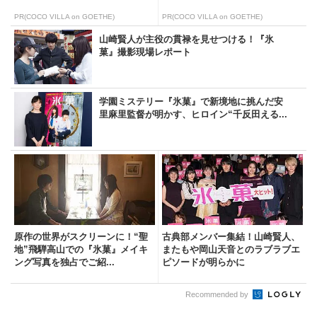
PR(COCO VILLA on GOETHE)
PR(COCO VILLA on GOETHE)
山崎賢人が主役の貫禄を見せつける！『氷
菓』撮影現場レポート
学園ミステリー『氷菓』で新境地に挑んだ安
里麻里監督が明かす、ヒロイン“千反田える...
原作の世界がスクリーンに！“聖
古典部メンバー集結！山崎賢人、
地”飛騨高山での『氷菓』メイキ
またもや岡山天音とのラブラブエ
ング写真を独占でご紹...
ピソードが明らかに
Recommended by