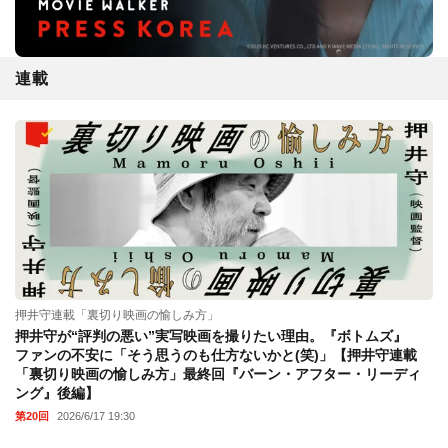
連載
押井守連載「裏切り映画の愉しみ方」
押井守が“評判の悪い”実写映画を撮りたい理由。『ボトムズ』
ファンの不安に「そう思うのも仕方ないかと(笑)」【押井守連載
「裏切り映画の愉しみ方」最終回『バーン・アフター・リーディ
ング』後編】
第20回
2026/6/17 19:30