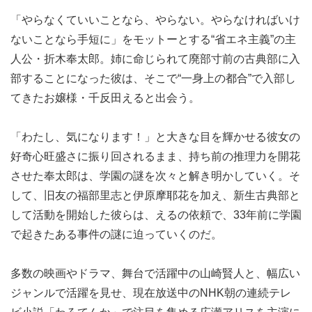
「やらなくていいことなら、やらない。やらなければいけ
ないことなら手短に」をモットーとする“省エネ主義”の主
人公・折木奉太郎。姉に命じられて廃部寸前の古典部に入
部することになった彼は、そこで“一身上の都合”で入部し
てきたお嬢様・千反田えると出会う。
「わたし、気になります！」と大きな目を輝かせる彼女の
好奇心旺盛さに振り回されるまま、持ち前の推理力を開花
させた奉太郎は、学園の謎を次々と解き明かしていく。そ
して、旧友の福部里志と伊原摩耶花を加え、新生古典部と
して活動を開始した彼らは、えるの依頼で、33年前に学園
で起きたある事件の謎に迫っていくのだ。
多数の映画やドラマ、舞台で活躍中の山崎賢人と、幅広い
ジャンルで活躍を見せ、現在放送中のNHK朝の連続テレ