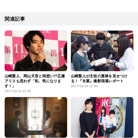
関連記事
山崎賢人、岡山天音と両想い!?広瀬
山崎賢人が主役の貫禄を見せつけ
アリスも思わず「私、気になりま
る！『氷菓』撮影現場レポート
す！」
2017/10/18 12:00
2017/10/11 21:59