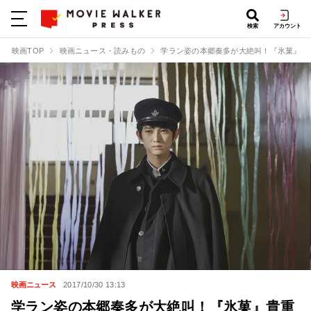
検索
アカウント
映画TOP
映画ニュース・読みもの
学ラン姿の本郷奏多が大絶叫！『氷菓』貴
映画ニュース
2017/10/30 13:13
学ラン姿の本郷奏多が大絶叫！『氷菓』貴重