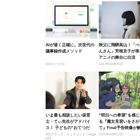
AIが速く正確に。次世代の
秩父に飛騨高山！「べ
議事録作成メソッド
んさん」芳根京子が美
アニメの舞台に出没
AD(カイタヨ)
2017年06年23日
いま最も相談したい保育
“明日への希望”を感
士・てぃ先生がアドバイ
る『魔女見習いをさが
ス！ 子どもの“おてつだ
て』Final予告映像が
い”に、どん...
AD(アタック・キュキュット｜Hugk
2020年10年07日
um)