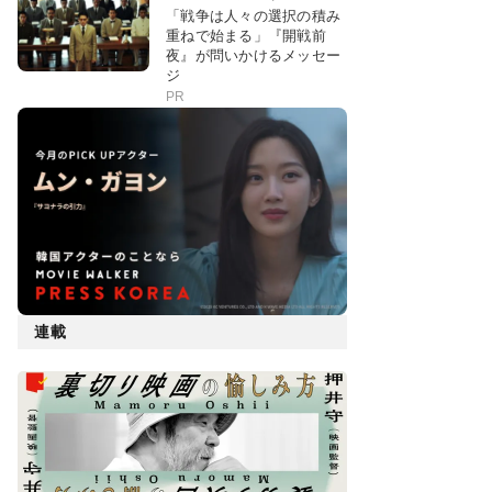
「戦争は人々の選択の積み
重ねで始まる」『開戦前
夜』が問いかけるメッセー
ジ
PR
連載