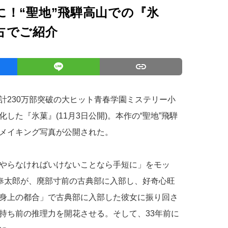
！“聖地”飛騨高山での『氷
占でご紹介
計230万部突破の大ヒット青春学園ミステリー小
した『氷菓』(11月3日公開)。本作の“聖地”飛騨
メイキング写真が公開された。
やらなければいけないことなら手短に」をモッ
木奉太郎が、廃部寸前の古典部に入部し、好奇心旺
身上の都合」で古典部に入部した彼女に振り回さ
持ち前の推理力を開花させる。そして、33年前に