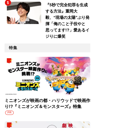
『5秒で完全犯罪を生成
する方法』重岡大
毅、“現場の太陽”ぶり発
揮「俺のこと子役やと
思ってます!?」愛あるイ
ジりに爆笑
特集
ミニオンズが映画の都・ハリウッドで映画作
り!?『ミニオンズ＆モンスターズ』特集
PR