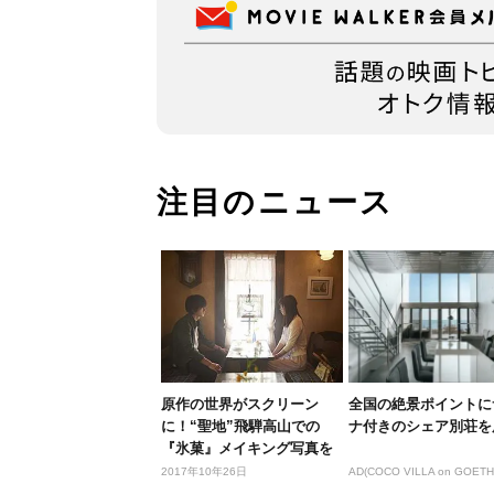
注目のニュース
原作の世界がスクリーン
全国の絶景ポイントに
に！“聖地”飛騨高山での
ナ付きのシェア別荘を
『氷菓』メイキング写真を
独占でご紹...
2017年10年26日
AD(COCO VILLA on GOETH