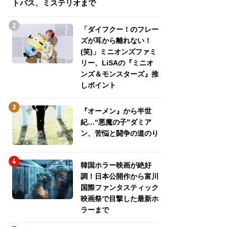
トパス、ミステリオまで
トパス、ミステリ
「ダイフクー！のフレー
ズが耳から離れない！
(笑)」ミニオンズファミ
リー、LiSAの『ミニオ
ンズ＆モンスターズ』推
しポイント
『オーメン』から半世
紀…“悪魔の子”ダミア
ン、苦悩と闘争の道のり
韓国ホラー映画が絶好
調！日本公開作から富川
国際ファンタスティック
映画祭で目撃した最新ホ
ラーまで