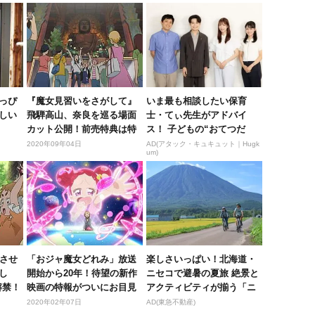
っぴ
『魔女見習いをさがして』
いま最も相談したい保育
しい
飛騨高山、奈良を巡る場面
士・てぃ先生がアドバイ
カット公開！前売特典は特
ス！ 子どもの“おてつだ
製ブック...
い”に、どん...
2020年09年04日
AD(アタック・キュキュット｜Hugk
um)
じさせ
「おジャ魔女どれみ」放送
楽しさいっぱい！北海道・
し
開始から20年！待望の新作
ニセコで避暑の夏旅 絶景と
解禁！
映画の特報がついにお目見
アクティビティが揃う「ニ
え
セコ東...
2020年02年07日
AD(東急不動産)