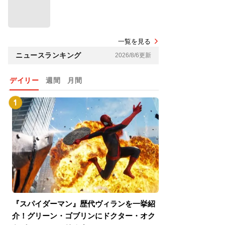
一覧を見る
ニュースランキング
2026/8/6更新
デイリー
週間
月間
『スパイダーマン』歴代ヴィランを一挙紹
『スパイダーマン
介！グリーン・ゴブリンにドクター・オク
介！グリーン・ゴ