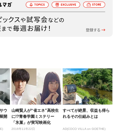
サウ
山崎賢人が“省エネ”高校生
すべてが絶景、収益も得ら
展開
に!?青春学園ミステリー
れるその仕組みとは
「氷菓」が実写映画化
E)
2016年11年22日
AD(COCO VILLA on GOETHE)