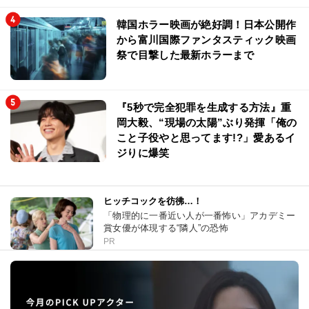
韓国ホラー映画が絶好調！日本公開作
から富川国際ファンタスティック映画
祭で目撃した最新ホラーまで
『5秒で完全犯罪を生成する方法』重
岡大毅、“現場の太陽”ぶり発揮「俺の
こと子役やと思ってます!?」愛あるイ
ジりに爆笑
ヒッチコックを彷彿…！
「物理的に一番近い人が一番怖い」アカデミー
賞女優が体現する“隣人”の恐怖
PR