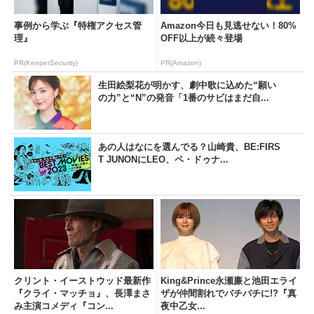
事例から学ぶ『特権アクセス管
Amazon今日も見逃せない！80%
理』
OFF以上が続々登場
PR(KeeperSecurity)
PR(Amazon)
生田絵梨花が明かす、劇中歌に込めた“願い
の力”と“N”の発音「1番のサビはまだ自...
あの人はなにを選んでる？山崎貴、BE:FIRS
T JUNONにLEO、ペ・ドゥナ...
クリント・イーストウッド最新作
King&Prince永瀬廉と池田エライ
『クライ・マッチョ』、長澤まさ
ザが仲間割れでバチバチに!?『真
み主演コメディ『コン...
夜中乙女...