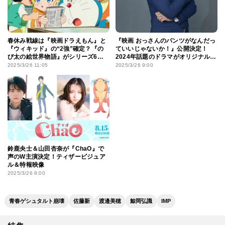
春休み戦線は『映画ドラえもん』と
『映画 おっさんのパンツがなんだっ
『ウィキッド』の“2強”確定？『の
ていいじゃないか！』公開決定！
び太の絵世界物語』がシリーズ6年
2024年話題のドラマがオリジナルス
ぶりのV3で一気に加速
トーリーでスクリーンへ
2025/3/26 11:05
2025/3/26 9:00
鈴鹿央士＆山田杏奈が『ChaO』で
声のW主演決定！ティザービジュア
ル＆特報映像
2025/3/26 8:00
青春ゲシュタルト崩壊
佐藤新
渡邉美穂
鯨岡弘識
IMP