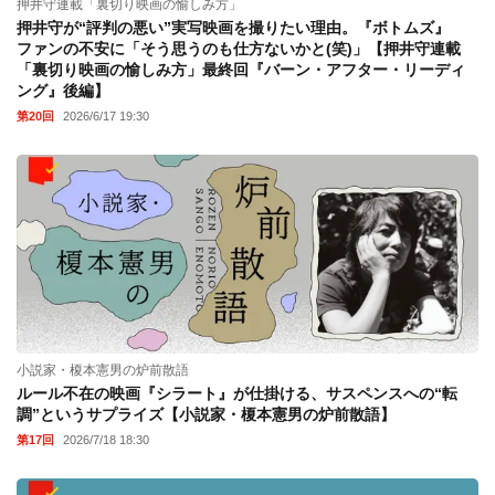
押井守連載「裏切り映画の愉しみ方」
押井守が“評判の悪い”実写映画を撮りたい理由。『ボトムズ』
ファンの不安に「そう思うのも仕方ないかと(笑)」【押井守連載
「裏切り映画の愉しみ方」最終回『バーン・アフター・リーディ
ング』後編】
第20回
2026/6/17 19:30
小説家・榎本憲男の炉前散語
ルール不在の映画『シラート』が仕掛ける、サスペンスへの“転
調”というサプライズ【小説家・榎本憲男の炉前散語】
第17回
2026/7/18 18:30