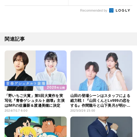
Recommended by
関連記事
「野いちご大賞」第5回大賞作を実
山田の登場シーンはスタッフによる
写化『青春ゲシュタルト崩壊』主演
総力戦！『山田くんとLv999の恋を
はIMP.の佐藤新＆渡邉美穂に決定
する』作間龍斗と山下美月が明か
す“ときめき”の舞台裏
2024/7/17 6:00
2025/3/26 15:00