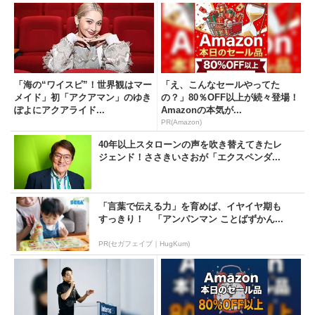
「海の“ワイスピ”！世界観はマー
「え、こんなセールやってた
メイド」初「アクアマン」のゆき
の？」80％OFF以上が続々登場！
ぽよにアクアライド...
Amazonの本気が...
PR(Amazon)
40年以上スタローンの声を吹き替えてきたレ
ジェンド！ささきいさおが「エクスペンダ...
「言葉で伝える力」を育めば、イヤイヤ期も
すっきり！ 「アンパンマン ことばずかん...
PR(セガフェイブ｜HugKum)