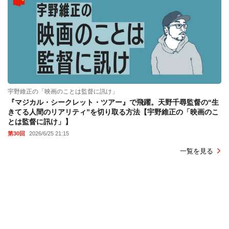
宇野維正の「映画のことは監督に訊け」
『マジカル・シークレット・ツアー』で飛躍。天野千尋監督の“生
きてる人間のリアリティ”を切り取る方法【宇野維正の「映画のこ
とは監督に訊け」】
第30回
2026/6/25 21:15
一覧を見る