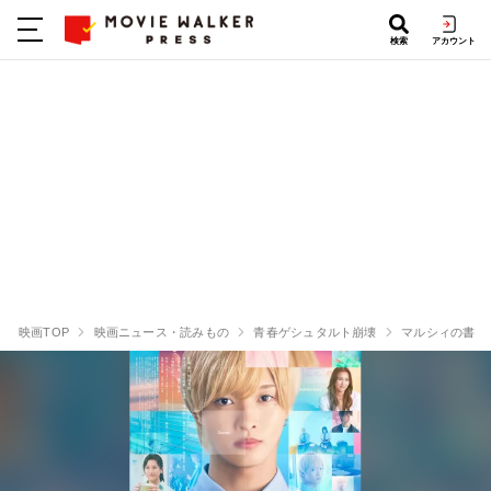
検索
アカウント
映画TOP
映画ニュース・読みもの
青春ゲシュタルト崩壊
マルシィの書き