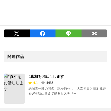
関連作品
#真相をお話しします
4.1
4435
結城真一郎の同名小説を原作に、大森元貴と菊池風磨
をW主演に迎えて贈るミステリー