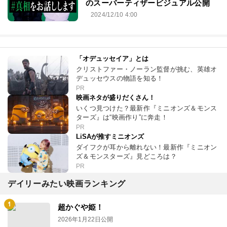
のスーパーティザービジュアル公開
2024/12/10 4:00
「オデュッセイア」とは
クリストファー・ノーラン監督が挑む、英雄オ
デュッセウスの物語を知る！
PR
映画ネタが盛りだくさん！
いくつ見つけた？最新作『ミニオンズ＆モンス
ターズ』は“映画作り”に奔走！
PR
LiSAが推すミニオンズ
ダイフクが耳から離れない！最新作『ミニオン
ズ＆モンスターズ』見どころは？
PR
デイリーみたい映画ランキング
超かぐや姫！
2026年1月22日公開