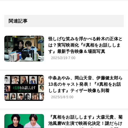
関連記事
怪しげな笑みを浮かべる鈴木の正体と
は？実写映画化『#真相をお話ししま
す』最新予告映像＆場面写真
2025/2/19 7:00
中条あやみ、岡山天音、伊藤健太郎ら
13名のキャスト発表！『#真相をお話
しします』ティザー映像も到着
2025/1/8 5:00
『真相をお話しします』大森元貴、菊
池風磨W主演で映画化決定！謎だらけ