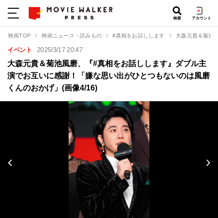
検索
アカウント
映画TOP
映画ニュース・読みもの
#真相をお話しします
大森元貴＆菊池
イベント
2025/3/17 20:47
大森元貴＆菊池風磨、『#真相をお話しします』ダブル主
演でお互いに感謝！「嫌な思い出がひとつもないのは風磨
くんのおかげ」(画像4/16)