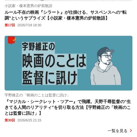
小説家・榎本憲男の炉前散語
ルール不在の映画『シラート』が仕掛ける、サスペンスへの“転
調”というサプライズ【小説家・榎本憲男の炉前散語】
第17回
2026/7/18 18:30
宇野維正の「映画のことは監督に訊け」
『マジカル・シークレット・ツアー』で飛躍。天野千尋監督の“生
きてる人間のリアリティ”を切り取る方法【宇野維正の「映画のこ
とは監督に訊け」】
第30回
2026/6/25 21:15
一覧を見る