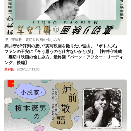
押井守連載「裏切り映画の愉しみ方」
押井守が“評判の悪い”実写映画を撮りたい理由。『ボトムズ』
ファンの不安に「そう思うのも仕方ないかと(笑)」【押井守連載
「裏切り映画の愉しみ方」最終回『バーン・アフター・リーディ
ング』後編】
第20回
2026/6/17 19:30