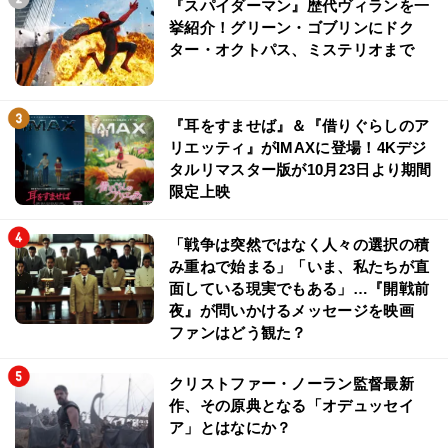
『スパイダーマン』歴代ヴィランを一
挙紹介！グリーン・ゴブリンにドク
ター・オクトパス、ミステリオまで
『耳をすませば』＆『借りぐらしのア
リエッティ』がIMAXに登場！4Kデジ
タルリマスター版が10月23日より期間
限定上映
「戦争は突然ではなく人々の選択の積
み重ねで始まる」「いま、私たちが直
面している現実でもある」…『開戦前
夜』が問いかけるメッセージを映画
ファンはどう観た？
クリストファー・ノーラン監督最新
作、その原典となる「オデュッセイ
ア」とはなにか？